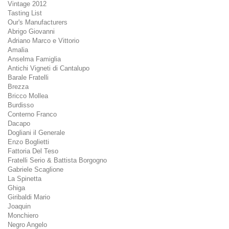
Vintage 2012
Tasting List
Our's Manufacturers
Abrigo Giovanni
Adriano Marco e Vittorio
Amalia
Anselma Famiglia
Antichi Vigneti di Cantalupo
Barale Fratelli
Brezza
Bricco Mollea
Burdisso
Conterno Franco
Dacapo
Dogliani il Generale
Enzo Boglietti
Fattoria Del Teso
Fratelli Serio & Battista Borgogno
Gabriele Scaglione
La Spinetta
Ghiga
Giribaldi Mario
Joaquin
Monchiero
Negro Angelo