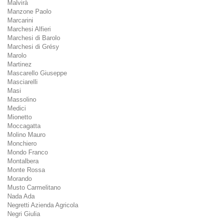
Malvirà
Manzone Paolo
Marcarini
Marchesi Alfieri
Marchesi di Barolo
Marchesi di Grésy
Marolo
Martinez
Mascarello Giuseppe
Masciarelli
Masi
Massolino
Medici
Mionetto
Moccagatta
Molino Mauro
Monchiero
Mondo Franco
Montalbera
Monte Rossa
Morando
Musto Carmelitano
Nada Ada
Negretti Azienda Agricola
Negri Giulia