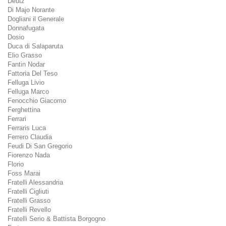
Deutz
Di Majo Norante
Dogliani il Generale
Donnafugata
Dosio
Duca di Salaparuta
Elio Grasso
Fantin Nodar
Fattoria Del Teso
Felluga Livio
Felluga Marco
Fenocchio Giacomo
Ferghettina
Ferrari
Ferraris Luca
Ferrero Claudia
Feudi Di San Gregorio
Fiorenzo Nada
Florio
Foss Marai
Fratelli Alessandria
Fratelli Cigliuti
Fratelli Grasso
Fratelli Revello
Fratelli Serio & Battista Borgogno