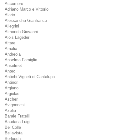
Accornero
Adriano Marco e Vittorio
Alario
Alessandria Gianfranco
Allegrini
Almondo Giovanni
Alois Lageder
Altare
Amalia
Andreola
Anselma Famiglia
Anselmet
Anteo
Antichi Vigneti di Cantalupo
Antinori
Argiano
Argiolas
Ascheri
Avignonesi
Azelia
Barale Fratelli
Baudana Luigi
Bel Colle
Bellavista
Berlucchi