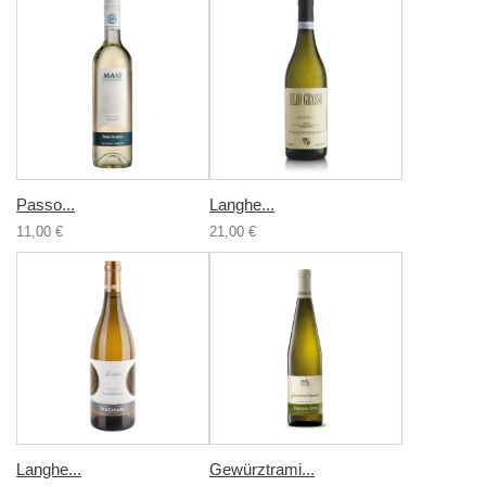
Passo...
Langhe...
11,00 €
21,00 €
Langhe...
Gewürztrami...