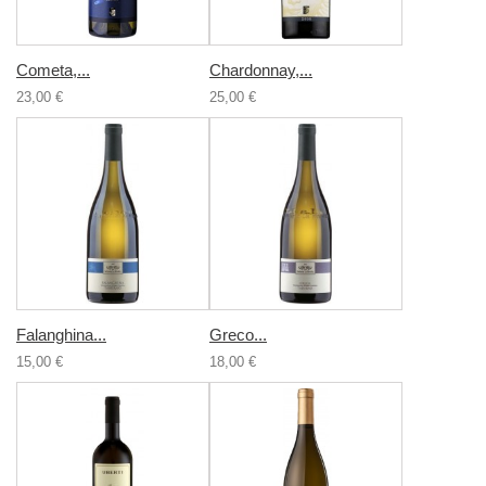
Cometa,...
Chardonnay,...
23,00 €
25,00 €
Falanghina...
Greco...
15,00 €
18,00 €