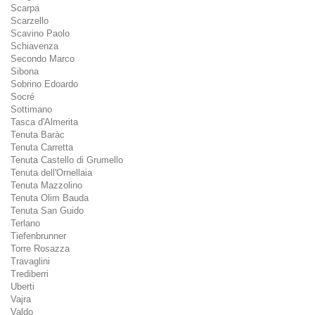
Scarpa
Scarzello
Scavino Paolo
Schiavenza
Secondo Marco
Sibona
Sobrino Edoardo
Socré
Sottimano
Tasca d'Almerita
Tenuta Baràc
Tenuta Carretta
Tenuta Castello di Grumello
Tenuta dell'Ornellaia
Tenuta Mazzolino
Tenuta Olim Bauda
Tenuta San Guido
Terlano
Tiefenbrunner
Torre Rosazza
Travaglini
Trediberri
Uberti
Vajra
Valdo