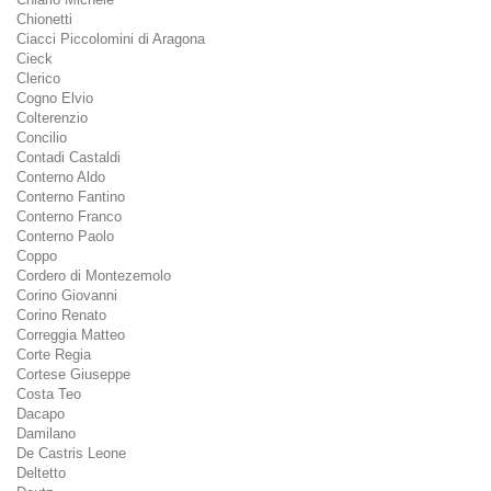
Chionetti
Ciacci Piccolomini di Aragona
Cieck
Clerico
Cogno Elvio
Colterenzio
Concilio
Contadi Castaldi
Conterno Aldo
Conterno Fantino
Conterno Franco
Conterno Paolo
Coppo
Cordero di Montezemolo
Corino Giovanni
Corino Renato
Correggia Matteo
Corte Regia
Cortese Giuseppe
Costa Teo
Dacapo
Damilano
De Castris Leone
Deltetto