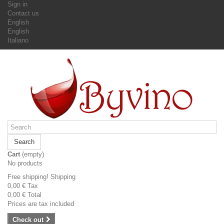
Sign in
Contact us
English
English
Italiano
Search
Cart
(empty)
No products
Free shipping!
Shipping
0,00 €
Tax
0,00 €
Total
Prices are tax included
Check out