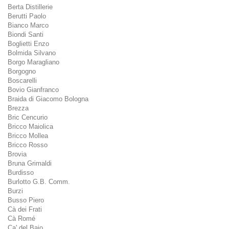
Berta Distillerie
Berutti Paolo
Bianco Marco
Biondi Santi
Boglietti Enzo
Bolmida Silvano
Borgo Maragliano
Borgogno
Boscarelli
Bovio Gianfranco
Braida di Giacomo Bologna
Brezza
Bric Cencurio
Bricco Maiolica
Bricco Mollea
Bricco Rosso
Brovia
Bruna Grimaldi
Burdisso
Burlotto G.B. Comm.
Burzi
Busso Piero
Cà dei Frati
Cà Romé
Ca' del Baio