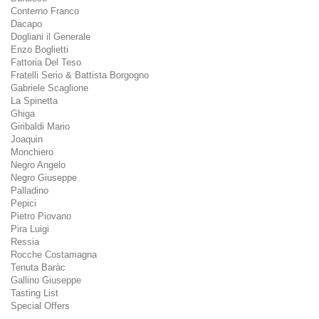
Conterno Franco
Dacapo
Dogliani il Generale
Enzo Boglietti
Fattoria Del Teso
Fratelli Serio & Battista Borgogno
Gabriele Scaglione
La Spinetta
Ghiga
Giribaldi Mario
Joaquin
Monchiero
Negro Angelo
Negro Giuseppe
Palladino
Pepici
Pietro Piovano
Pira Luigi
Ressia
Rocche Costamagna
Tenuta Baràc
Gallino Giuseppe
Tasting List
Special Offers