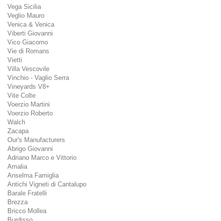
Vega Sicilia
Veglio Mauro
Venica & Venica
Viberti Giovanni
Vico Giacomo
Vie di Romans
Vietti
Villa Vescovile
Vinchio - Vaglio Serra
Vineyards V8+
Vite Colte
Voerzio Martini
Voerzio Roberto
Walch
Zacapa
Our's Manufacturers
Abrigo Giovanni
Adriano Marco e Vittorio
Amalia
Anselma Famiglia
Antichi Vigneti di Cantalupo
Barale Fratelli
Brezza
Bricco Mollea
Burdisso