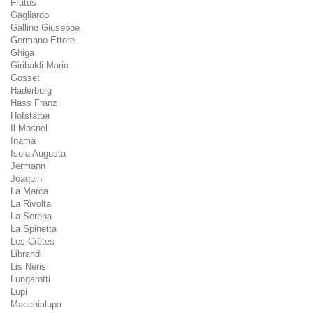
Fratus
Gagliardo
Gallino Giuseppe
Germano Ettore
Ghiga
Giribaldi Mario
Gosset
Haderburg
Hass Franz
Hofstätter
Il Mosnel
Inama
Isola Augusta
Jermann
Joaquin
La Marca
La Rivolta
La Serena
La Spinetta
Les Crêtes
Librandi
Lis Neris
Lungarotti
Lupi
Macchialupa