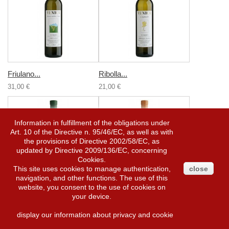
Friulano...
Ribolla...
31,00 €
21,00 €
Information in fulfillment of the obligations under
Art. 10 of the Directive n. 95/46/EC, as well as with
the provisions of Directive 2002/58/EC, as
updated by Directive 2009/136/EC, concerning
Cookies.
This site uses cookies to manage authentication,
close
navigation, and other functions. The use of this
website, you consent to the use of cookies on
your device.
Sauvignon...
Sauvignon...
41,00 €
24,00 €
display our information about privacy and cookie