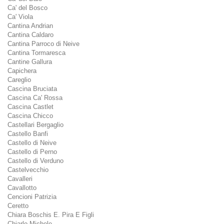
Ca' del Bosco
Ca' Viola
Cantina Andrian
Cantina Caldaro
Cantina Parroco di Neive
Cantina Tormaresca
Cantine Gallura
Capichera
Careglio
Cascina Bruciata
Cascina Ca' Rossa
Cascina Castlet
Cascina Chicco
Castellari Bergaglio
Castello Banfi
Castello di Neive
Castello di Perno
Castello di Verduno
Castelvecchio
Cavalleri
Cavallotto
Cencioni Patrizia
Ceretto
Chiara Boschis E. Pira E Figli
Chiarlo Michele