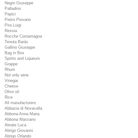
Negro Giuseppe
Palladino
Pepici
Pietro Piovano
Pira Luigi
Ressia
Rocche Costamagna
Tenuta Baràc
Gallino Giuseppe
Bag in Box
Spirits and Liqueurs
Grappe
Rhum
Not only wine
Vinegar
Cheese
Olive oil
Rice
All manufacturers
Abbazia di Novacella
Abbona Anna Maria
Abbona Marziano
Abrate Luca
Abrigo Giovanni
Abrigo Orlando