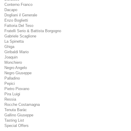
Conterno Franco
Dacapo
Dogliani il Generale
Enzo Boglietti
Fattoria Del Teso
Fratelli Serio & Battista Borgogno
Gabriele Scaglione
La Spinetta
Ghiga
Giribaldi Mario
Joaquin
Monchiero
Negro Angelo
Negro Giuseppe
Palladino
Pepici
Pietro Piovano
Pira Luigi
Ressia
Rocche Costamagna
Tenuta Baràc
Gallino Giuseppe
Tasting List
Special Offers