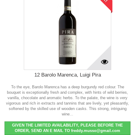
12 Barolo Marenca, Luigi Pira
To the eye, Barolo Marenca has a deep burgundy red colour. The
bouquet is exceptionally fresh and complex, with hints of wild berries,
vanilla, chocolate and aromatic herbs. To the palate, the wine is very
vigorous and rich in extracts and tannins that are lively, yet pleasantly,
softened by the skilled use of wooden casks. This strong, intriguing
wine...
GIVEN THE LIMITED AVAILABILITY, PLEASE BEFORE THE
ORDER, SEND AN E MAIL TO freddy.musso@gmail.com