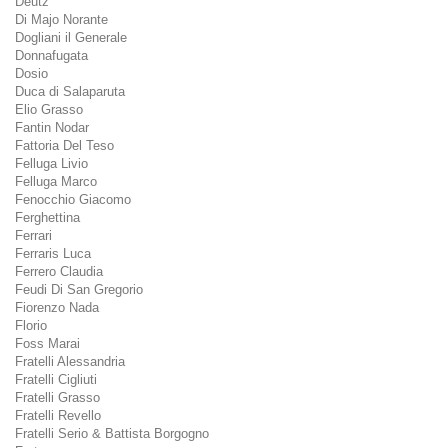
Deutz
Di Majo Norante
Dogliani il Generale
Donnafugata
Dosio
Duca di Salaparuta
Elio Grasso
Fantin Nodar
Fattoria Del Teso
Felluga Livio
Felluga Marco
Fenocchio Giacomo
Ferghettina
Ferrari
Ferraris Luca
Ferrero Claudia
Feudi Di San Gregorio
Fiorenzo Nada
Florio
Foss Marai
Fratelli Alessandria
Fratelli Cigliuti
Fratelli Grasso
Fratelli Revello
Fratelli Serio & Battista Borgogno