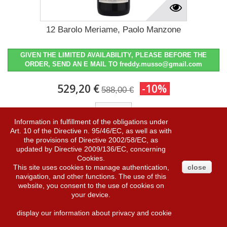
12 Barolo Meriame, Paolo Manzone
GIVEN THE LIMITED AVAILABILITY, PLEASE BEFORE THE
ORDER, SEND AN E MAIL TO freddy.musso@gmail.com
529,20 €
-10%
588,00 €
More
Information in fulfillment of the obligations under
Art. 10 of the Directive n. 95/46/EC, as well as with
the provisions of Directive 2002/58/EC, as
Add to Wishlist
Add to Compare
updated by Directive 2009/136/EC, concerning
Cookies.
This site uses cookies to manage authentication,
close
navigation, and other functions. The use of this
website, you consent to the use of cookies on
SALE!
your device.
display our information about privacy and cookie