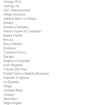
Vintage 2012
Tasting List
Our's Manufacturers
Abrigo Giovanni
Adriano Marco e Vittorio
Amalia
Anselma Famiglia
Antichi Vigneti di Cantalupo
Barale Fratelli
Brezza
Bricco Mollea
Burdisso
Conterno Franco
Dacapo
Dogliani il Generale
Enzo Boglietti
Fattoria Del Teso
Fratelli Serio & Battista Borgogno
Gabriele Scaglione
La Spinetta
Ghiga
Giribaldi Mario
Joaquin
Monchiero
Negro Angelo