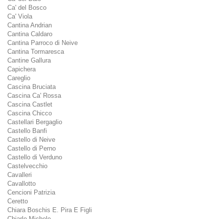
Ca' del Bosco
Ca' Viola
Cantina Andrian
Cantina Caldaro
Cantina Parroco di Neive
Cantina Tormaresca
Cantine Gallura
Capichera
Careglio
Cascina Bruciata
Cascina Ca' Rossa
Cascina Castlet
Cascina Chicco
Castellari Bergaglio
Castello Banfi
Castello di Neive
Castello di Perno
Castello di Verduno
Castelvecchio
Cavalleri
Cavallotto
Cencioni Patrizia
Ceretto
Chiara Boschis E. Pira E Figli
Chiarlo Michele