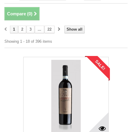
Compare (
0
)
1
2
3
...
22
Show all
Showing 1 - 18 of 396 items
SALE!