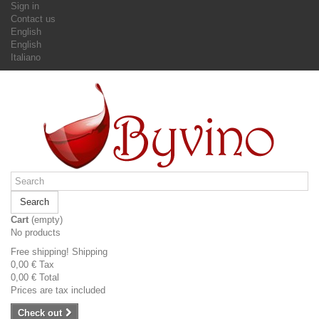
Sign in
Contact us
English
English
Italiano
Search
Cart
(empty)
No products
Free shipping!
Shipping
0,00 €
Tax
0,00 €
Total
Prices are tax included
Check out