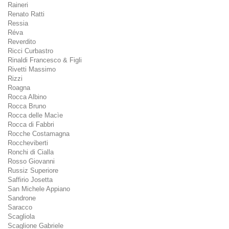
Raineri
Renato Ratti
Ressia
Réva
Reverdito
Ricci Curbastro
Rinaldi Francesco & Figli
Rivetti Massimo
Rizzi
Roagna
Rocca Albino
Rocca Bruno
Rocca delle Macìe
Rocca di Fabbri
Rocche Costamagna
Roccheviberti
Ronchi di Cialla
Rosso Giovanni
Russiz Superiore
Saffirio Josetta
San Michele Appiano
Sandrone
Saracco
Scagliola
Scaglione Gabriele