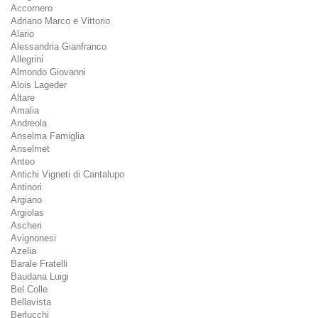
Accornero
Adriano Marco e Vittorio
Alario
Alessandria Gianfranco
Allegrini
Almondo Giovanni
Alois Lageder
Altare
Amalia
Andreola
Anselma Famiglia
Anselmet
Anteo
Antichi Vigneti di Cantalupo
Antinori
Argiano
Argiolas
Ascheri
Avignonesi
Azelia
Barale Fratelli
Baudana Luigi
Bel Colle
Bellavista
Berlucchi