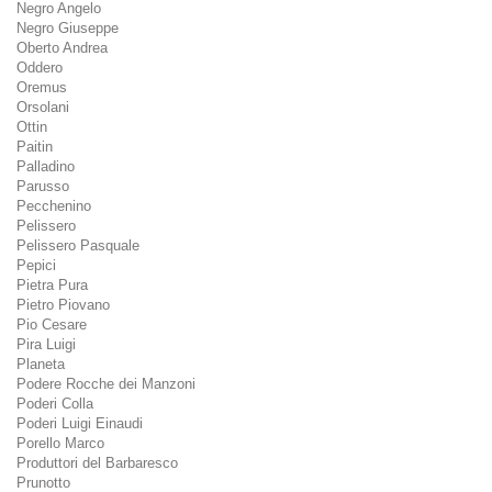
Negro Angelo
Negro Giuseppe
Oberto Andrea
Oddero
Oremus
Orsolani
Ottin
Paitin
Palladino
Parusso
Pecchenino
Pelissero
Pelissero Pasquale
Pepici
Pietra Pura
Pietro Piovano
Pio Cesare
Pira Luigi
Planeta
Podere Rocche dei Manzoni
Poderi Colla
Poderi Luigi Einaudi
Porello Marco
Produttori del Barbaresco
Prunotto