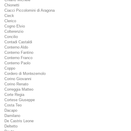
Chionetti
Ciacci Piccolomini di Aragona
Cieck
Clerico
Cogno Elvio
Colterenzio
Concilio
Contadi Castaldi
Conterno Aldo
Conterno Fantino
Conterno Franco
Conterno Paolo
Coppo
Cordero di Montezemolo
Corino Giovanni
Corino Renato
Correggia Matteo
Corte Regia
Cortese Giuseppe
Costa Teo
Dacapo
Damilano
De Castris Leone
Deltetto