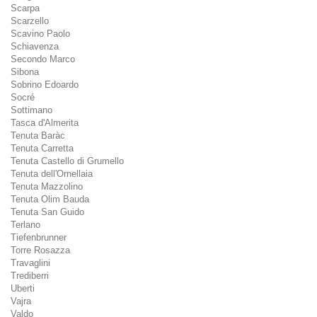
Scarpa
Scarzello
Scavino Paolo
Schiavenza
Secondo Marco
Sibona
Sobrino Edoardo
Socré
Sottimano
Tasca d'Almerita
Tenuta Baràc
Tenuta Carretta
Tenuta Castello di Grumello
Tenuta dell'Ornellaia
Tenuta Mazzolino
Tenuta Olim Bauda
Tenuta San Guido
Terlano
Tiefenbrunner
Torre Rosazza
Travaglini
Trediberri
Uberti
Vajra
Valdo