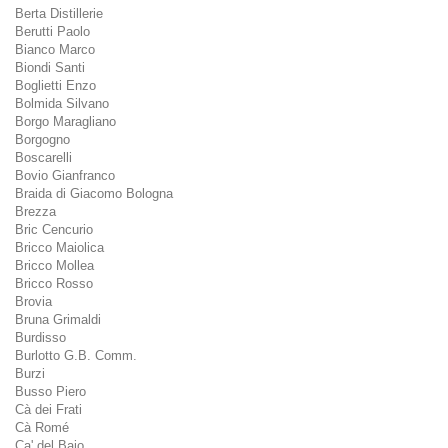
Berta Distillerie
Berutti Paolo
Bianco Marco
Biondi Santi
Boglietti Enzo
Bolmida Silvano
Borgo Maragliano
Borgogno
Boscarelli
Bovio Gianfranco
Braida di Giacomo Bologna
Brezza
Bric Cencurio
Bricco Maiolica
Bricco Mollea
Bricco Rosso
Brovia
Bruna Grimaldi
Burdisso
Burlotto G.B. Comm.
Burzi
Busso Piero
Cà dei Frati
Cà Romé
Ca' del Baio