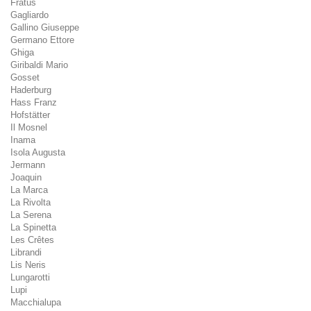
Fratus
Gagliardo
Gallino Giuseppe
Germano Ettore
Ghiga
Giribaldi Mario
Gosset
Haderburg
Hass Franz
Hofstätter
Il Mosnel
Inama
Isola Augusta
Jermann
Joaquin
La Marca
La Rivolta
La Serena
La Spinetta
Les Crêtes
Librandi
Lis Neris
Lungarotti
Lupi
Macchialupa