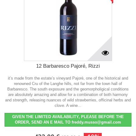
12 Barbaresco Pajoré, Rizzi
it’s made from the estate’s vineyard Pajorè, one of the historical and
renowned Cru of the Langhe hills, not far from the town hall of
Barbaresco. The south exposure and the geomorpholigical conditions
are absolutely amazing and allow for a combination of both harmony
and strength, releasing nuances of wild strawberries, officinal herbs and
clove. A wine...
GIVEN THE LIMITED AVAILABILITY, PLEASE BEFORE THE
ORDER, SEND AN E MAIL TO freddy.musso@gmail.com