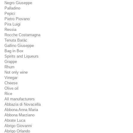
Negro Giuseppe
Palladino
Pepici
Pietro Piovano
Pira Luigi
Ressia
Rocche Costamagna
Tenuta Baràc
Gallino Giuseppe
Bag in Box
Spirits and Liqueurs
Grappe
Rhum
Not only wine
Vinegar
Cheese
Olive oil
Rice
All manufacturers
Abbazia di Novacella
Abbona Anna Maria
Abbona Marziano
Abrate Luca
Abrigo Giovanni
Abrigo Orlando