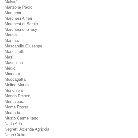
Malvirà
Manzone Paolo
Marcarini
Marchesi Alfieri
Marchesi di Barolo
Marchesi di Grésy
Marolo
Martinez
Mascarello Giuseppe
Masciarelli
Masi
Massolino
Medici
Mionetto
Moccagatta
Molino Mauro
Monchiero
Mondo Franco
Montalbera
Monte Rossa
Morando
Musto Carmelitano
Nada Ada
Negretti Azienda Agricola
Negri Giulia