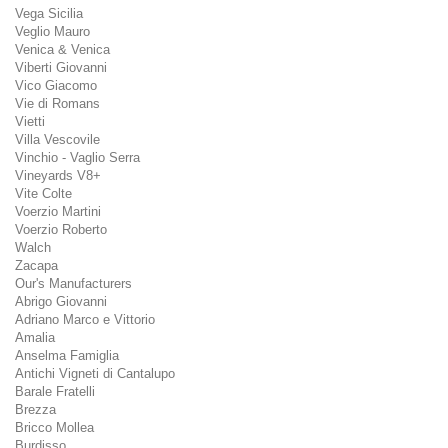
Vega Sicilia
Veglio Mauro
Venica & Venica
Viberti Giovanni
Vico Giacomo
Vie di Romans
Vietti
Villa Vescovile
Vinchio - Vaglio Serra
Vineyards V8+
Vite Colte
Voerzio Martini
Voerzio Roberto
Walch
Zacapa
Our's Manufacturers
Abrigo Giovanni
Adriano Marco e Vittorio
Amalia
Anselma Famiglia
Antichi Vigneti di Cantalupo
Barale Fratelli
Brezza
Bricco Mollea
Burdisso