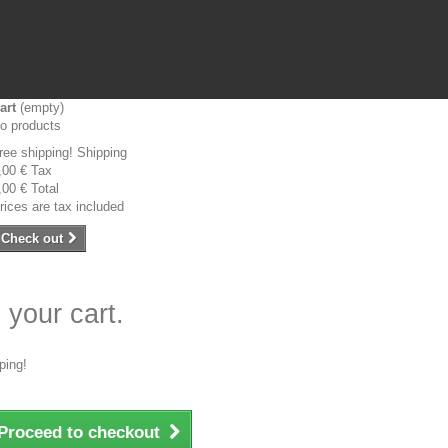
art
(empty)
o products
ree shipping!
Shipping
,00 €
Tax
,00 €
Total
rices are tax included
Check out
 your cart.
ping!
Proceed to checkout