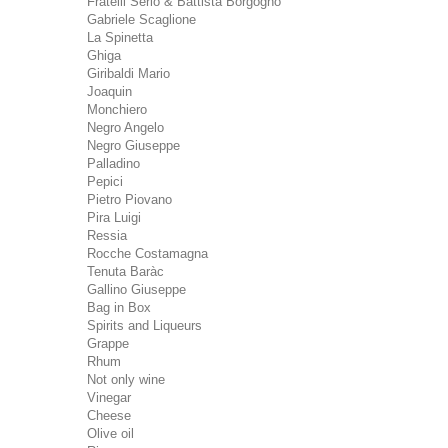
Fratelli Serio & Battista Borgogno
Gabriele Scaglione
La Spinetta
Ghiga
Giribaldi Mario
Joaquin
Monchiero
Negro Angelo
Negro Giuseppe
Palladino
Pepici
Pietro Piovano
Pira Luigi
Ressia
Rocche Costamagna
Tenuta Baràc
Gallino Giuseppe
Bag in Box
Spirits and Liqueurs
Grappe
Rhum
Not only wine
Vinegar
Cheese
Olive oil