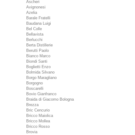
Ascheri
Avignonesi
Azelia
Barale Fratelli
Baudana Luigi
Bel Colle
Bellavista
Berlucchi
Berta Distillerie
Berutti Paolo
Bianco Marco
Biondi Santi
Boglietti Enzo
Bolmida Silvano
Borgo Maragliano
Borgogno
Boscarelli
Bovio Gianfranco
Braida di Giacomo Bologna
Brezza
Bric Cencurio
Bricco Maiolica
Bricco Mollea
Bricco Rosso
Brovia