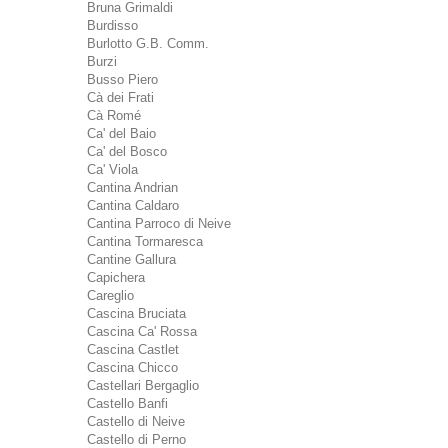
Bruna Grimaldi
Burdisso
Burlotto G.B. Comm.
Burzi
Busso Piero
Cà dei Frati
Cà Romé
Ca' del Baio
Ca' del Bosco
Ca' Viola
Cantina Andrian
Cantina Caldaro
Cantina Parroco di Neive
Cantina Tormaresca
Cantine Gallura
Capichera
Careglio
Cascina Bruciata
Cascina Ca' Rossa
Cascina Castlet
Cascina Chicco
Castellari Bergaglio
Castello Banfi
Castello di Neive
Castello di Perno