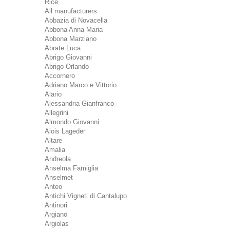
Rice
All manufacturers
Abbazia di Novacella
Abbona Anna Maria
Abbona Marziano
Abrate Luca
Abrigo Giovanni
Abrigo Orlando
Accornero
Adriano Marco e Vittorio
Alario
Alessandria Gianfranco
Allegrini
Almondo Giovanni
Alois Lageder
Altare
Amalia
Andreola
Anselma Famiglia
Anselmet
Anteo
Antichi Vigneti di Cantalupo
Antinori
Argiano
Argiolas