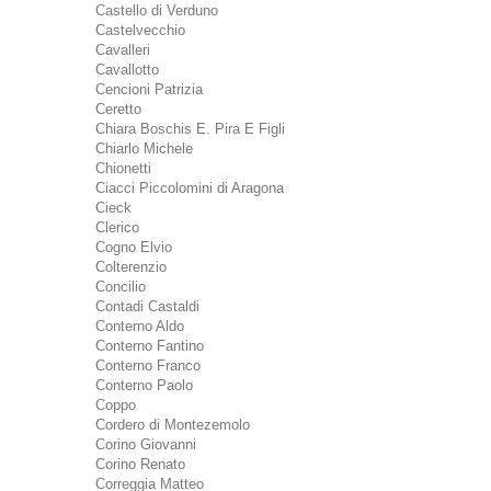
Castello di Verduno
Castelvecchio
Cavalleri
Cavallotto
Cencioni Patrizia
Ceretto
Chiara Boschis E. Pira E Figli
Chiarlo Michele
Chionetti
Ciacci Piccolomini di Aragona
Cieck
Clerico
Cogno Elvio
Colterenzio
Concilio
Contadi Castaldi
Conterno Aldo
Conterno Fantino
Conterno Franco
Conterno Paolo
Coppo
Cordero di Montezemolo
Corino Giovanni
Corino Renato
Correggia Matteo