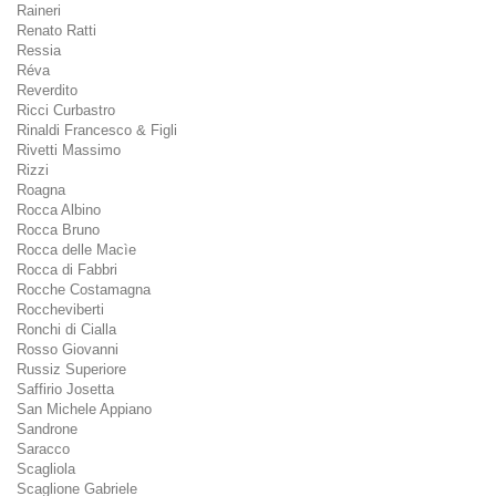
Raineri
Renato Ratti
Ressia
Réva
Reverdito
Ricci Curbastro
Rinaldi Francesco & Figli
Rivetti Massimo
Rizzi
Roagna
Rocca Albino
Rocca Bruno
Rocca delle Macìe
Rocca di Fabbri
Rocche Costamagna
Roccheviberti
Ronchi di Cialla
Rosso Giovanni
Russiz Superiore
Saffirio Josetta
San Michele Appiano
Sandrone
Saracco
Scagliola
Scaglione Gabriele