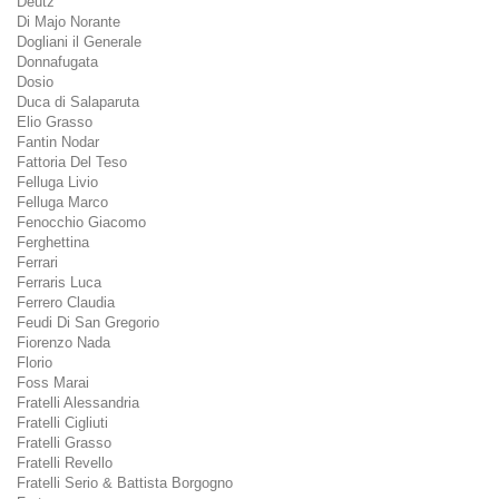
Deutz
Di Majo Norante
Dogliani il Generale
Donnafugata
Dosio
Duca di Salaparuta
Elio Grasso
Fantin Nodar
Fattoria Del Teso
Felluga Livio
Felluga Marco
Fenocchio Giacomo
Ferghettina
Ferrari
Ferraris Luca
Ferrero Claudia
Feudi Di San Gregorio
Fiorenzo Nada
Florio
Foss Marai
Fratelli Alessandria
Fratelli Cigliuti
Fratelli Grasso
Fratelli Revello
Fratelli Serio & Battista Borgogno