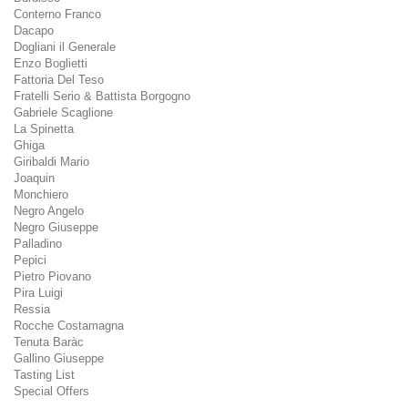
Conterno Franco
Dacapo
Dogliani il Generale
Enzo Boglietti
Fattoria Del Teso
Fratelli Serio & Battista Borgogno
Gabriele Scaglione
La Spinetta
Ghiga
Giribaldi Mario
Joaquin
Monchiero
Negro Angelo
Negro Giuseppe
Palladino
Pepici
Pietro Piovano
Pira Luigi
Ressia
Rocche Costamagna
Tenuta Baràc
Gallino Giuseppe
Tasting List
Special Offers