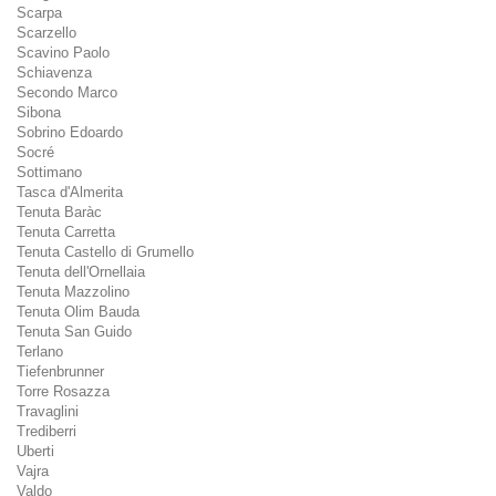
Scarpa
Scarzello
Scavino Paolo
Schiavenza
Secondo Marco
Sibona
Sobrino Edoardo
Socré
Sottimano
Tasca d'Almerita
Tenuta Baràc
Tenuta Carretta
Tenuta Castello di Grumello
Tenuta dell'Ornellaia
Tenuta Mazzolino
Tenuta Olim Bauda
Tenuta San Guido
Terlano
Tiefenbrunner
Torre Rosazza
Travaglini
Trediberri
Uberti
Vajra
Valdo