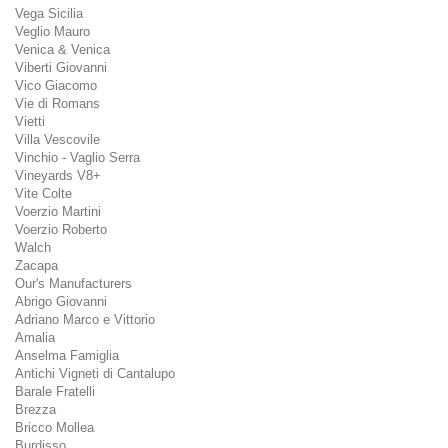
Vega Sicilia
Veglio Mauro
Venica & Venica
Viberti Giovanni
Vico Giacomo
Vie di Romans
Vietti
Villa Vescovile
Vinchio - Vaglio Serra
Vineyards V8+
Vite Colte
Voerzio Martini
Voerzio Roberto
Walch
Zacapa
Our's Manufacturers
Abrigo Giovanni
Adriano Marco e Vittorio
Amalia
Anselma Famiglia
Antichi Vigneti di Cantalupo
Barale Fratelli
Brezza
Bricco Mollea
Burdisso