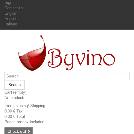
Sign in
Contact us
English
English
Italiano
Search
Cart
(empty)
No products
Free shipping!
Shipping
0,00 €
Tax
0,00 €
Total
Prices are tax included
Check out