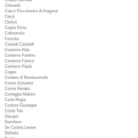
Chionetti
Ciacci Piccolomini di Aragona
Cieck
Clerico
Cogno Elvio
Colterenzio
Concilio
Contadi Castaldi
Conterno Aldo
Conterno Fantino
Conterno Franco
Conterno Paolo
Coppo
Cordero di Montezemolo
Corino Giovanni
Corino Renato
Correggia Matteo
Corte Regia
Cortese Giuseppe
Costa Teo
Dacapo
Damilano
De Castris Leone
Deltetto