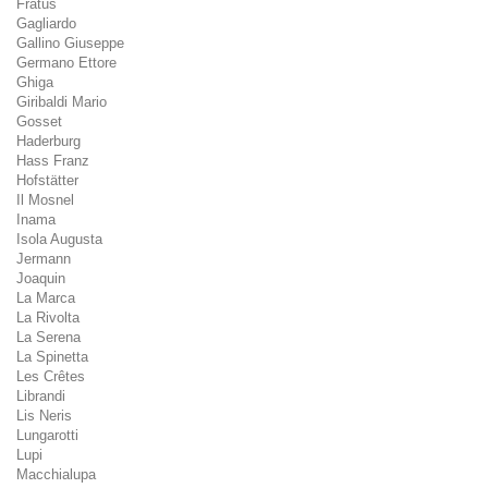
Fratus
Gagliardo
Gallino Giuseppe
Germano Ettore
Ghiga
Giribaldi Mario
Gosset
Haderburg
Hass Franz
Hofstätter
Il Mosnel
Inama
Isola Augusta
Jermann
Joaquin
La Marca
La Rivolta
La Serena
La Spinetta
Les Crêtes
Librandi
Lis Neris
Lungarotti
Lupi
Macchialupa