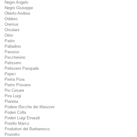
Negro Angelo
Negro Giuseppe
Oberto Andrea
Oddero
Oremus
Orsolani
Ottin
Paitin
Palladino
Parusso
Pecchenino
Pelissero
Pelissero Pasquale
Pepici
Pietra Pura
Pietro Piovano
Pio Cesare
Pira Luigi
Planeta
Podere Rocche dei Manzoni
Poderi Colla
Poderi Luigi Einaudi
Porello Marco
Produttori del Barbaresco
Prunotto