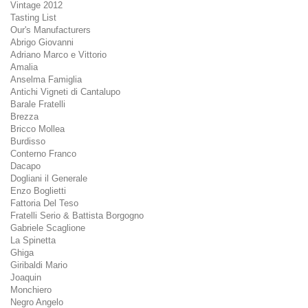
Vintage 2012
Tasting List
Our's Manufacturers
Abrigo Giovanni
Adriano Marco e Vittorio
Amalia
Anselma Famiglia
Antichi Vigneti di Cantalupo
Barale Fratelli
Brezza
Bricco Mollea
Burdisso
Conterno Franco
Dacapo
Dogliani il Generale
Enzo Boglietti
Fattoria Del Teso
Fratelli Serio & Battista Borgogno
Gabriele Scaglione
La Spinetta
Ghiga
Giribaldi Mario
Joaquin
Monchiero
Negro Angelo