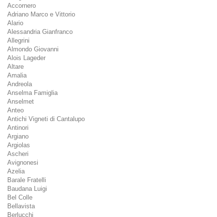
Accornero
Adriano Marco e Vittorio
Alario
Alessandria Gianfranco
Allegrini
Almondo Giovanni
Alois Lageder
Altare
Amalia
Andreola
Anselma Famiglia
Anselmet
Anteo
Antichi Vigneti di Cantalupo
Antinori
Argiano
Argiolas
Ascheri
Avignonesi
Azelia
Barale Fratelli
Baudana Luigi
Bel Colle
Bellavista
Berlucchi