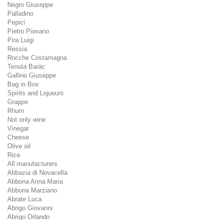
Negro Giuseppe
Palladino
Pepici
Pietro Piovano
Pira Luigi
Ressia
Rocche Costamagna
Tenuta Baràc
Gallino Giuseppe
Bag in Box
Spirits and Liqueurs
Grappe
Rhum
Not only wine
Vinegar
Cheese
Olive oil
Rice
All manufacturers
Abbazia di Novacella
Abbona Anna Maria
Abbona Marziano
Abrate Luca
Abrigo Giovanni
Abrigo Orlando