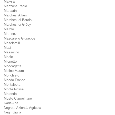
Malvirà
Manzone Paolo
Marcarini
Marchesi Alfieri
Marchesi di Barolo
Marchesi di Grésy
Marolo
Martinez
Mascarello Giuseppe
Masciarelli
Masi
Massolino
Medici
Mionetto
Moccagatta
Molino Mauro
Monchiero
Mondo Franco
Montalbera
Monte Rossa
Morando
Musto Carmelitano
Nada Ada
Negretti Azienda Agricola
Negri Giulia