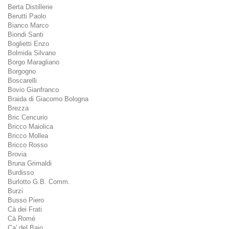
Berta Distillerie
Berutti Paolo
Bianco Marco
Biondi Santi
Boglietti Enzo
Bolmida Silvano
Borgo Maragliano
Borgogno
Boscarelli
Bovio Gianfranco
Braida di Giacomo Bologna
Brezza
Bric Cencurio
Bricco Maiolica
Bricco Mollea
Bricco Rosso
Brovia
Bruna Grimaldi
Burdisso
Burlotto G.B. Comm.
Burzi
Busso Piero
Cà dei Frati
Cà Romé
Ca' del Baio