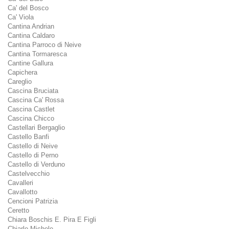
Ca' del Bosco
Ca' Viola
Cantina Andrian
Cantina Caldaro
Cantina Parroco di Neive
Cantina Tormaresca
Cantine Gallura
Capichera
Careglio
Cascina Bruciata
Cascina Ca' Rossa
Cascina Castlet
Cascina Chicco
Castellari Bergaglio
Castello Banfi
Castello di Neive
Castello di Perno
Castello di Verduno
Castelvecchio
Cavalleri
Cavallotto
Cencioni Patrizia
Ceretto
Chiara Boschis E. Pira E Figli
Chiarlo Michele