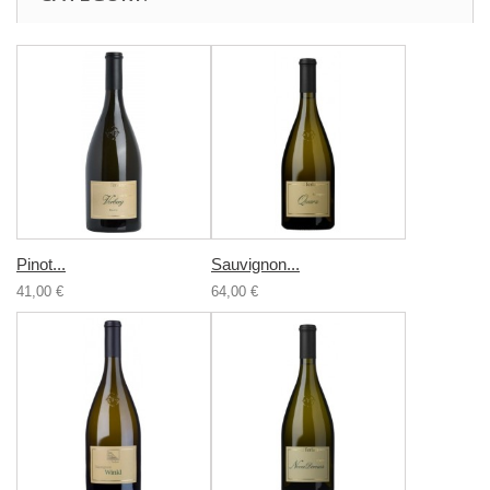
Pinot...
Sauvignon...
41,00 €
64,00 €