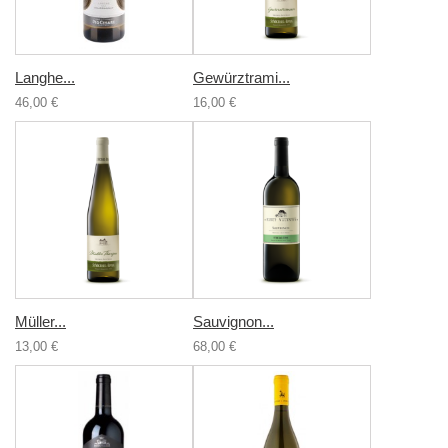
Langhe...
Gewürztrami...
46,00 €
16,00 €
Müller...
Sauvignon...
13,00 €
68,00 €