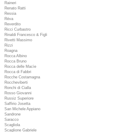
Raineri
Renato Ratti
Ressia
Réva
Reverdito
Ricci Curbastro
Rinaldi Francesco & Figli
Rivetti Massimo
Rizzi
Roagna
Rocca Albino
Rocca Bruno
Rocca delle Macìe
Rocca di Fabbri
Rocche Costamagna
Roccheviberti
Ronchi di Cialla
Rosso Giovanni
Russiz Superiore
Saffirio Josetta
San Michele Appiano
Sandrone
Saracco
Scagliola
Scaglione Gabriele