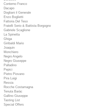
Conterno Franco
Dacapo
Dogliani il Generale
Enzo Boglietti
Fattoria Del Teso
Fratelli Serio & Battista Borgogno
Gabriele Scaglione
La Spinetta
Ghiga
Giribaldi Mario
Joaquin
Monchiero
Negro Angelo
Negro Giuseppe
Palladino
Pepici
Pietro Piovano
Pira Luigi
Ressia
Rocche Costamagna
Tenuta Baràc
Gallino Giuseppe
Tasting List
Special Offers