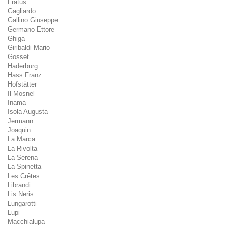
Fratus
Gagliardo
Gallino Giuseppe
Germano Ettore
Ghiga
Giribaldi Mario
Gosset
Haderburg
Hass Franz
Hofstätter
Il Mosnel
Inama
Isola Augusta
Jermann
Joaquin
La Marca
La Rivolta
La Serena
La Spinetta
Les Crêtes
Librandi
Lis Neris
Lungarotti
Lupi
Macchialupa