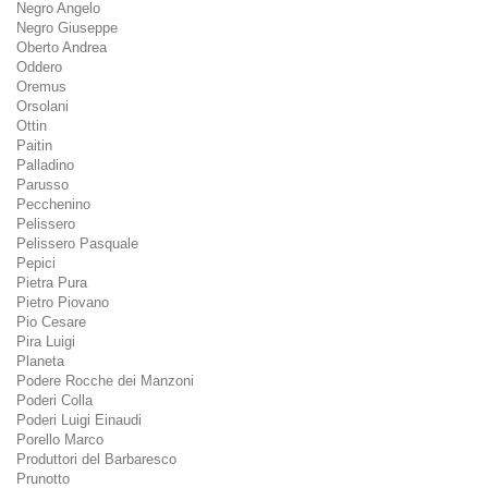
Negro Angelo
Negro Giuseppe
Oberto Andrea
Oddero
Oremus
Orsolani
Ottin
Paitin
Palladino
Parusso
Pecchenino
Pelissero
Pelissero Pasquale
Pepici
Pietra Pura
Pietro Piovano
Pio Cesare
Pira Luigi
Planeta
Podere Rocche dei Manzoni
Poderi Colla
Poderi Luigi Einaudi
Porello Marco
Produttori del Barbaresco
Prunotto