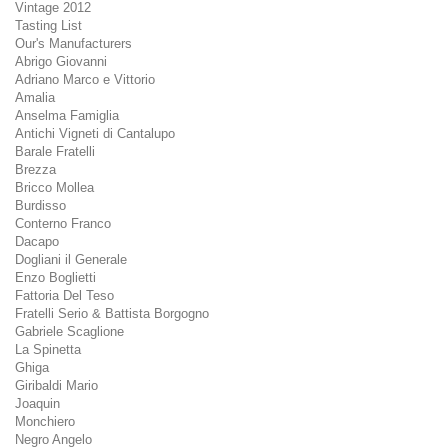
Vintage 2012
Tasting List
Our's Manufacturers
Abrigo Giovanni
Adriano Marco e Vittorio
Amalia
Anselma Famiglia
Antichi Vigneti di Cantalupo
Barale Fratelli
Brezza
Bricco Mollea
Burdisso
Conterno Franco
Dacapo
Dogliani il Generale
Enzo Boglietti
Fattoria Del Teso
Fratelli Serio & Battista Borgogno
Gabriele Scaglione
La Spinetta
Ghiga
Giribaldi Mario
Joaquin
Monchiero
Negro Angelo