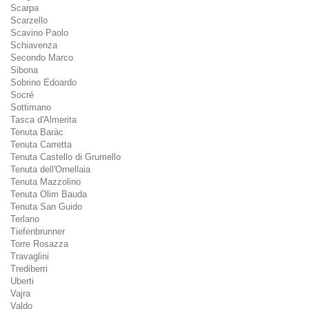
Scarpa
Scarzello
Scavino Paolo
Schiavenza
Secondo Marco
Sibona
Sobrino Edoardo
Socré
Sottimano
Tasca d'Almerita
Tenuta Baràc
Tenuta Carretta
Tenuta Castello di Grumello
Tenuta dell'Ornellaia
Tenuta Mazzolino
Tenuta Olim Bauda
Tenuta San Guido
Terlano
Tiefenbrunner
Torre Rosazza
Travaglini
Trediberri
Uberti
Vajra
Valdo