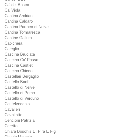
Ca' del Bosco
Ca' Viola
Cantina Andrian
Cantina Caldaro
Cantina Parroco di Neive
Cantina Tormaresca
Cantine Gallura
Capichera
Careglio
Cascina Bruciata
Cascina Ca' Rossa
Cascina Castlet
Cascina Chicco
Castellari Bergaglio
Castello Banfi
Castello di Neive
Castello di Perno
Castello di Verduno
Castelvecchio
Cavalleri
Cavallotto
Cencioni Patrizia
Ceretto
Chiara Boschis E. Pira E Figli
Chiarlo Michele