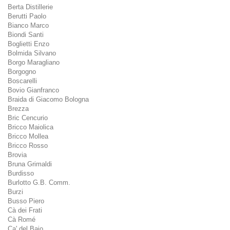
Berta Distillerie
Berutti Paolo
Bianco Marco
Biondi Santi
Boglietti Enzo
Bolmida Silvano
Borgo Maragliano
Borgogno
Boscarelli
Bovio Gianfranco
Braida di Giacomo Bologna
Brezza
Bric Cencurio
Bricco Maiolica
Bricco Mollea
Bricco Rosso
Brovia
Bruna Grimaldi
Burdisso
Burlotto G.B. Comm.
Burzi
Busso Piero
Cà dei Frati
Cà Romé
Ca' del Baio