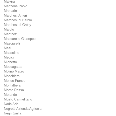
Malvirà
Manzone Paolo
Marcarini
Marchesi Alfieri
Marchesi di Barolo
Marchesi di Grésy
Marolo
Martinez
Mascarello Giuseppe
Masciarelli
Masi
Massolino
Medici
Mionetto
Moccagatta
Molino Mauro
Monchiero
Mondo Franco
Montalbera
Monte Rossa
Morando
Musto Carmelitano
Nada Ada
Negretti Azienda Agricola
Negri Giulia