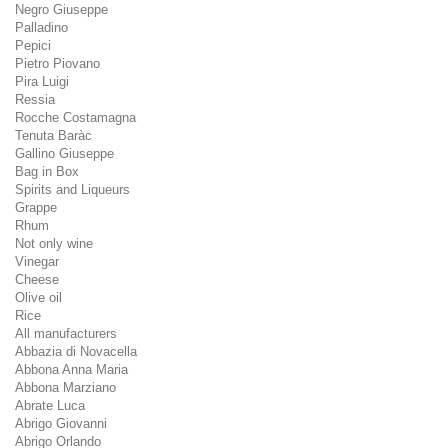
Negro Giuseppe
Palladino
Pepici
Pietro Piovano
Pira Luigi
Ressia
Rocche Costamagna
Tenuta Baràc
Gallino Giuseppe
Bag in Box
Spirits and Liqueurs
Grappe
Rhum
Not only wine
Vinegar
Cheese
Olive oil
Rice
All manufacturers
Abbazia di Novacella
Abbona Anna Maria
Abbona Marziano
Abrate Luca
Abrigo Giovanni
Abrigo Orlando