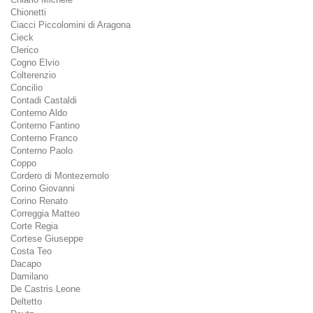
Chionetti
Ciacci Piccolomini di Aragona
Cieck
Clerico
Cogno Elvio
Colterenzio
Concilio
Contadi Castaldi
Conterno Aldo
Conterno Fantino
Conterno Franco
Conterno Paolo
Coppo
Cordero di Montezemolo
Corino Giovanni
Corino Renato
Correggia Matteo
Corte Regia
Cortese Giuseppe
Costa Teo
Dacapo
Damilano
De Castris Leone
Deltetto