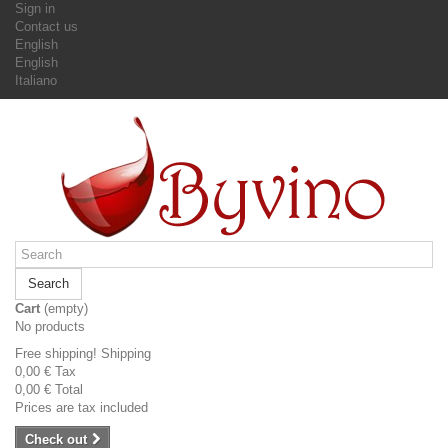
Sign in
Contact us
English
English
Italiano
Search
Cart
(empty)
No products
Free shipping!
Shipping
0,00 €
Tax
0,00 €
Total
Prices are tax included
Check out