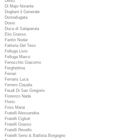
Deutz
Di Majo Norante
Dogliani il Generale
Donnafugata
Dosio
Duca di Salaparuta
Elio Grasso
Fantin Nodar
Fattoria Del Teso
Felluga Livio
Felluga Marco
Fenocchio Giacomo
Ferghettina
Ferrari
Ferraris Luca
Ferrero Claudia
Feudi Di San Gregorio
Fiorenzo Nada
Florio
Foss Marai
Fratelli Alessandria
Fratelli Cigliuti
Fratelli Grasso
Fratelli Revello
Fratelli Serio & Battista Borgogno