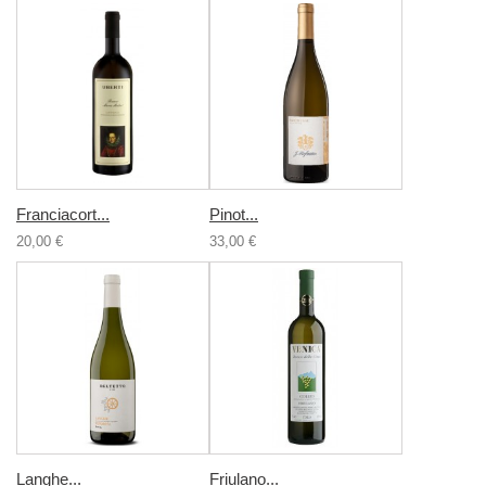
Franciacort...
Pinot...
20,00 €
33,00 €
Langhe...
Friulano...