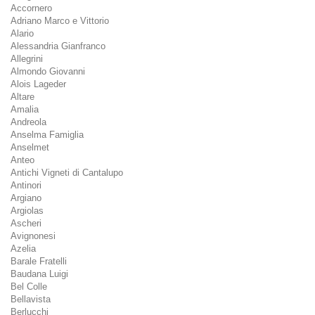
Accornero
Adriano Marco e Vittorio
Alario
Alessandria Gianfranco
Allegrini
Almondo Giovanni
Alois Lageder
Altare
Amalia
Andreola
Anselma Famiglia
Anselmet
Anteo
Antichi Vigneti di Cantalupo
Antinori
Argiano
Argiolas
Ascheri
Avignonesi
Azelia
Barale Fratelli
Baudana Luigi
Bel Colle
Bellavista
Berlucchi