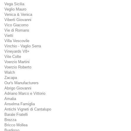
Vega Sicilia
Veglio Mauro
Venica & Venica
Viberti Giovanni
Vico Giacomo
Vie di Romans
Vietti
Villa Vescovile
Vinchio - Vaglio Serra
Vineyards V8+
Vite Colte
Voerzio Martini
Voerzio Roberto
Walch
Zacapa
Our's Manufacturers
Abrigo Giovanni
Adriano Marco e Vittorio
Amalia
Anselma Famiglia
Antichi Vigneti di Cantalupo
Barale Fratelli
Brezza
Bricco Mollea
Burdisso