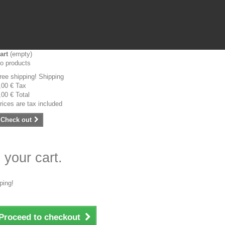
art
(empty)
o products
ree shipping!
Shipping
,00 €
Tax
,00 €
Total
rices are tax included
Check out
 your cart.
ping!
Proceed to checkout