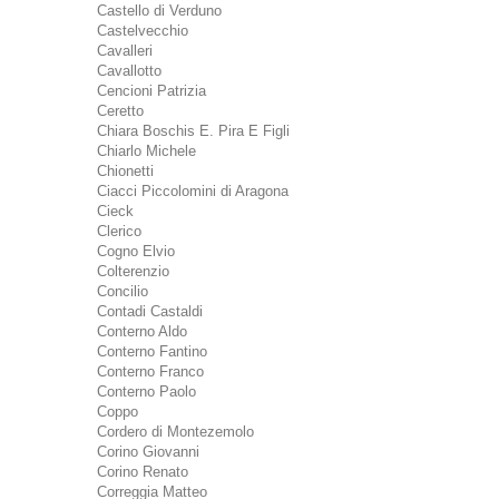
Castello di Verduno
Castelvecchio
Cavalleri
Cavallotto
Cencioni Patrizia
Ceretto
Chiara Boschis E. Pira E Figli
Chiarlo Michele
Chionetti
Ciacci Piccolomini di Aragona
Cieck
Clerico
Cogno Elvio
Colterenzio
Concilio
Contadi Castaldi
Conterno Aldo
Conterno Fantino
Conterno Franco
Conterno Paolo
Coppo
Cordero di Montezemolo
Corino Giovanni
Corino Renato
Correggia Matteo