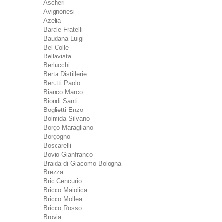
Ascheri
Avignonesi
Azelia
Barale Fratelli
Baudana Luigi
Bel Colle
Bellavista
Berlucchi
Berta Distillerie
Berutti Paolo
Bianco Marco
Biondi Santi
Boglietti Enzo
Bolmida Silvano
Borgo Maragliano
Borgogno
Boscarelli
Bovio Gianfranco
Braida di Giacomo Bologna
Brezza
Bric Cencurio
Bricco Maiolica
Bricco Mollea
Bricco Rosso
Brovia