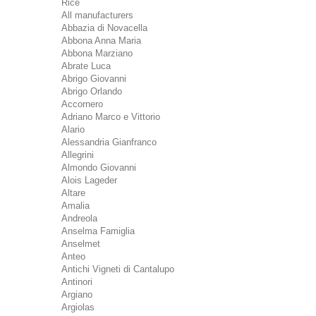
Rice
All manufacturers
Abbazia di Novacella
Abbona Anna Maria
Abbona Marziano
Abrate Luca
Abrigo Giovanni
Abrigo Orlando
Accornero
Adriano Marco e Vittorio
Alario
Alessandria Gianfranco
Allegrini
Almondo Giovanni
Alois Lageder
Altare
Amalia
Andreola
Anselma Famiglia
Anselmet
Anteo
Antichi Vigneti di Cantalupo
Antinori
Argiano
Argiolas