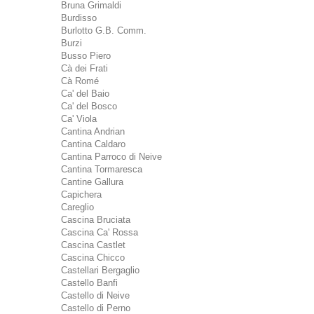
Bruna Grimaldi
Burdisso
Burlotto G.B. Comm.
Burzi
Busso Piero
Cà dei Frati
Cà Romé
Ca' del Baio
Ca' del Bosco
Ca' Viola
Cantina Andrian
Cantina Caldaro
Cantina Parroco di Neive
Cantina Tormaresca
Cantine Gallura
Capichera
Careglio
Cascina Bruciata
Cascina Ca' Rossa
Cascina Castlet
Cascina Chicco
Castellari Bergaglio
Castello Banfi
Castello di Neive
Castello di Perno