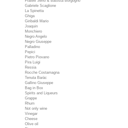
Fratelli Serio & Battista Borgogno
Gabriele Scaglione
La Spinetta
Ghiga
Giribaldi Mario
Joaquin
Monchiero
Negro Angelo
Negro Giuseppe
Palladino
Pepici
Pietro Piovano
Pira Luigi
Ressia
Rocche Costamagna
Tenuta Baràc
Gallino Giuseppe
Bag in Box
Spirits and Liqueurs
Grappe
Rhum
Not only wine
Vinegar
Cheese
Olive oil