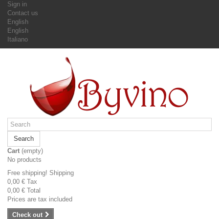
Sign in
Contact us
English
English
Italiano
Search
Cart
(empty)
No products
Free shipping!
Shipping
0,00 €
Tax
0,00 €
Total
Prices are tax included
Check out