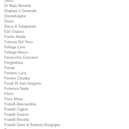
Deutz
Di Majo Norante
Dogliani il Generale
Donnafugata
Dosio
Duca di Salaparuta
Elio Grasso
Fantin Nodar
Fattoria Del Teso
Felluga Livio
Felluga Marco
Fenocchio Giacomo
Ferghettina
Ferrari
Ferraris Luca
Ferrero Claudia
Feudi Di San Gregorio
Fiorenzo Nada
Florio
Foss Marai
Fratelli Alessandria
Fratelli Cigliuti
Fratelli Grasso
Fratelli Revello
Fratelli Serio & Battista Borgogno