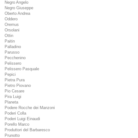
Negro Angelo
Negro Giuseppe
Oberto Andrea
Oddero
Oremus
Orsolani
Ottin
Paitin
Palladino
Parusso
Pecchenino
Pelissero
Pelissero Pasquale
Pepici
Pietra Pura
Pietro Piovano
Pio Cesare
Pira Luigi
Planeta
Podere Rocche dei Manzoni
Poderi Colla
Poderi Luigi Einaudi
Porello Marco
Produttori del Barbaresco
Prunotto