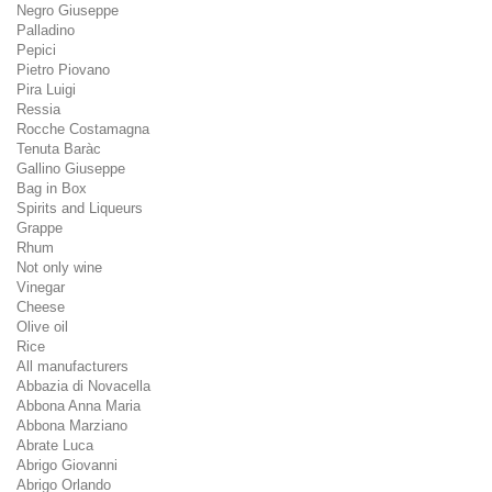
Negro Giuseppe
Palladino
Pepici
Pietro Piovano
Pira Luigi
Ressia
Rocche Costamagna
Tenuta Baràc
Gallino Giuseppe
Bag in Box
Spirits and Liqueurs
Grappe
Rhum
Not only wine
Vinegar
Cheese
Olive oil
Rice
All manufacturers
Abbazia di Novacella
Abbona Anna Maria
Abbona Marziano
Abrate Luca
Abrigo Giovanni
Abrigo Orlando