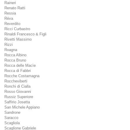
Raineri
Renato Ratti
Ressia
Réva
Reverdito
Ricci Curbastro
Rinaldi Francesco & Figli
Rivetti Massimo
Rizzi
Roagna
Rocca Albino
Rocca Bruno
Rocca delle Macìe
Rocca di Fabbri
Rocche Costamagna
Roccheviberti
Ronchi di Cialla
Rosso Giovanni
Russiz Superiore
Saffirio Josetta
San Michele Appiano
Sandrone
Saracco
Scagliola
Scaglione Gabriele