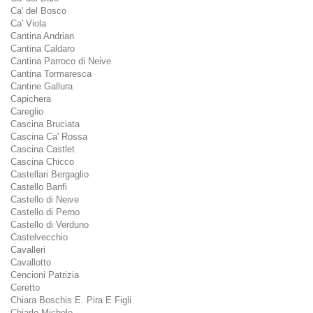
Ca' del Bosco
Ca' Viola
Cantina Andrian
Cantina Caldaro
Cantina Parroco di Neive
Cantina Tormaresca
Cantine Gallura
Capichera
Careglio
Cascina Bruciata
Cascina Ca' Rossa
Cascina Castlet
Cascina Chicco
Castellari Bergaglio
Castello Banfi
Castello di Neive
Castello di Perno
Castello di Verduno
Castelvecchio
Cavalleri
Cavallotto
Cencioni Patrizia
Ceretto
Chiara Boschis E. Pira E Figli
Chiarlo Michele