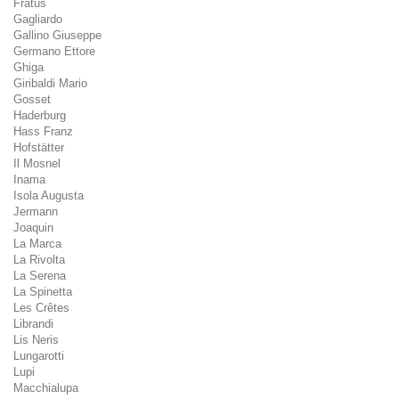
Fratus
Gagliardo
Gallino Giuseppe
Germano Ettore
Ghiga
Giribaldi Mario
Gosset
Haderburg
Hass Franz
Hofstätter
Il Mosnel
Inama
Isola Augusta
Jermann
Joaquin
La Marca
La Rivolta
La Serena
La Spinetta
Les Crêtes
Librandi
Lis Neris
Lungarotti
Lupi
Macchialupa