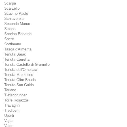
Scarpa
Scarzello
Scavino Paolo
Schiavenza
Secondo Marco
Sibona
Sobrino Edoardo
Socré
Sottimano
Tasca d'Almerita
Tenuta Baràc
Tenuta Carretta
Tenuta Castello di Grumello
Tenuta dell'Ornellaia
Tenuta Mazzolino
Tenuta Olim Bauda
Tenuta San Guido
Terlano
Tiefenbrunner
Torre Rosazza
Travaglini
Trediberri
Uberti
Vajra
Valdo