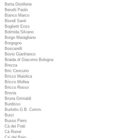
Berta Distillerie
Berutti Paolo
Bianco Marco
Biondi Santi
Boglietti Enzo
Bolmida Silvano
Borgo Maragliano
Borgogno
Boscarelli
Bovio Gianfranco
Braida di Giacomo Bologna
Brezza
Bric Cencurio
Bricco Maiolica
Bricco Mollea
Bricco Rosso
Brovia
Bruna Grimaldi
Burdisso
Burlotto G.B. Comm.
Burzi
Busso Piero
Cà dei Frati
Cà Romé
Ca' del Baio