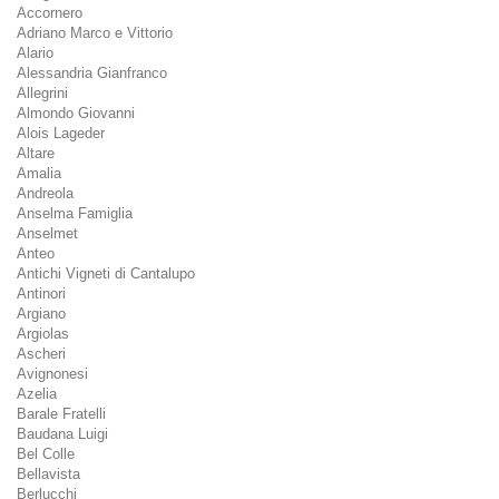
Accornero
Adriano Marco e Vittorio
Alario
Alessandria Gianfranco
Allegrini
Almondo Giovanni
Alois Lageder
Altare
Amalia
Andreola
Anselma Famiglia
Anselmet
Anteo
Antichi Vigneti di Cantalupo
Antinori
Argiano
Argiolas
Ascheri
Avignonesi
Azelia
Barale Fratelli
Baudana Luigi
Bel Colle
Bellavista
Berlucchi