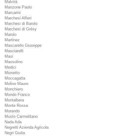
Malvirà
Manzone Paolo
Marcarini
Marchesi Alfieri
Marchesi di Barolo
Marchesi di Grésy
Marolo
Martinez
Mascarello Giuseppe
Masciarelli
Masi
Massolino
Medici
Mionetto
Moccagatta
Molino Mauro
Monchiero
Mondo Franco
Montalbera
Monte Rossa
Morando
Musto Carmelitano
Nada Ada
Negretti Azienda Agricola
Negri Giulia