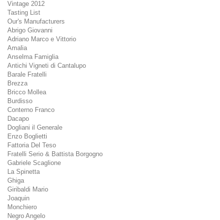
Vintage 2012
Tasting List
Our's Manufacturers
Abrigo Giovanni
Adriano Marco e Vittorio
Amalia
Anselma Famiglia
Antichi Vigneti di Cantalupo
Barale Fratelli
Brezza
Bricco Mollea
Burdisso
Conterno Franco
Dacapo
Dogliani il Generale
Enzo Boglietti
Fattoria Del Teso
Fratelli Serio & Battista Borgogno
Gabriele Scaglione
La Spinetta
Ghiga
Giribaldi Mario
Joaquin
Monchiero
Negro Angelo