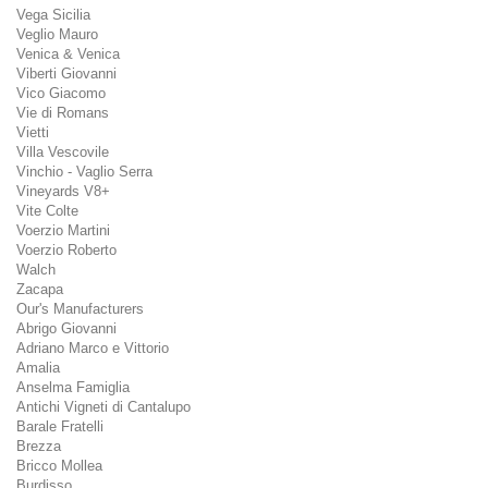
Vega Sicilia
Veglio Mauro
Venica & Venica
Viberti Giovanni
Vico Giacomo
Vie di Romans
Vietti
Villa Vescovile
Vinchio - Vaglio Serra
Vineyards V8+
Vite Colte
Voerzio Martini
Voerzio Roberto
Walch
Zacapa
Our's Manufacturers
Abrigo Giovanni
Adriano Marco e Vittorio
Amalia
Anselma Famiglia
Antichi Vigneti di Cantalupo
Barale Fratelli
Brezza
Bricco Mollea
Burdisso