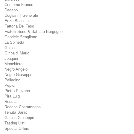
Conterno Franco
Dacapo
Dogliani il Generale
Enzo Boglietti
Fattoria Del Teso
Fratelli Serio & Battista Borgogno
Gabriele Scaglione
La Spinetta
Ghiga
Giribaldi Mario
Joaquin
Monchiero
Negro Angelo
Negro Giuseppe
Palladino
Pepici
Pietro Piovano
Pira Luigi
Ressia
Rocche Costamagna
Tenuta Baràc
Gallino Giuseppe
Tasting List
Special Offers