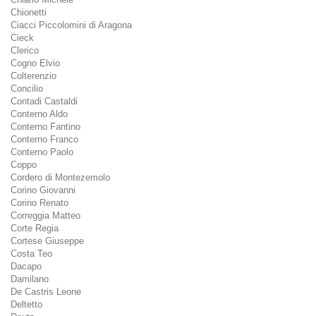
Chionetti
Ciacci Piccolomini di Aragona
Cieck
Clerico
Cogno Elvio
Colterenzio
Concilio
Contadi Castaldi
Conterno Aldo
Conterno Fantino
Conterno Franco
Conterno Paolo
Coppo
Cordero di Montezemolo
Corino Giovanni
Corino Renato
Correggia Matteo
Corte Regia
Cortese Giuseppe
Costa Teo
Dacapo
Damilano
De Castris Leone
Deltetto