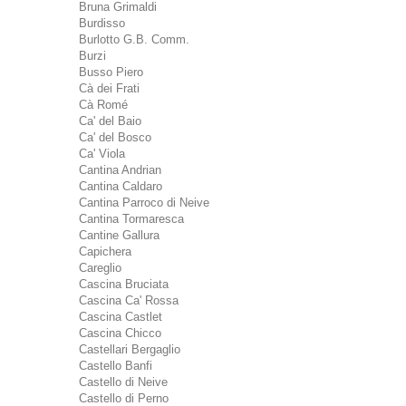
Bruna Grimaldi
Burdisso
Burlotto G.B. Comm.
Burzi
Busso Piero
Cà dei Frati
Cà Romé
Ca' del Baio
Ca' del Bosco
Ca' Viola
Cantina Andrian
Cantina Caldaro
Cantina Parroco di Neive
Cantina Tormaresca
Cantine Gallura
Capichera
Careglio
Cascina Bruciata
Cascina Ca' Rossa
Cascina Castlet
Cascina Chicco
Castellari Bergaglio
Castello Banfi
Castello di Neive
Castello di Perno