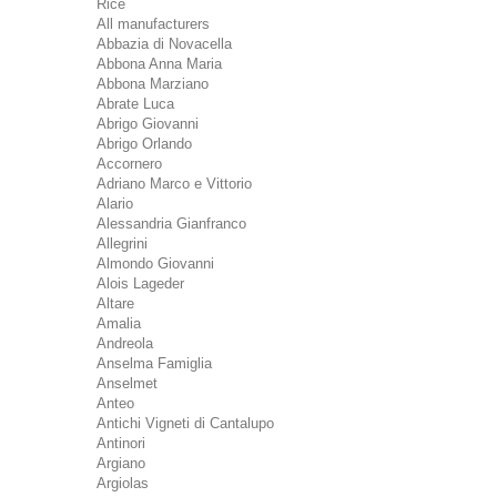
Rice
All manufacturers
Abbazia di Novacella
Abbona Anna Maria
Abbona Marziano
Abrate Luca
Abrigo Giovanni
Abrigo Orlando
Accornero
Adriano Marco e Vittorio
Alario
Alessandria Gianfranco
Allegrini
Almondo Giovanni
Alois Lageder
Altare
Amalia
Andreola
Anselma Famiglia
Anselmet
Anteo
Antichi Vigneti di Cantalupo
Antinori
Argiano
Argiolas