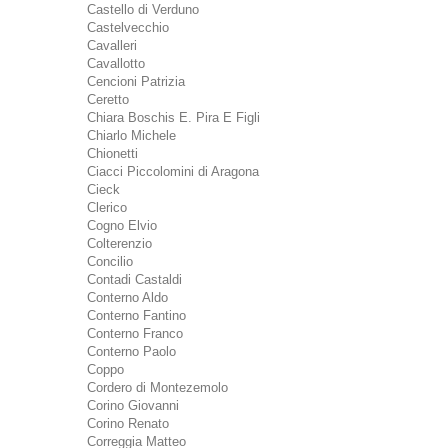
Castello di Verduno
Castelvecchio
Cavalleri
Cavallotto
Cencioni Patrizia
Ceretto
Chiara Boschis E. Pira E Figli
Chiarlo Michele
Chionetti
Ciacci Piccolomini di Aragona
Cieck
Clerico
Cogno Elvio
Colterenzio
Concilio
Contadi Castaldi
Conterno Aldo
Conterno Fantino
Conterno Franco
Conterno Paolo
Coppo
Cordero di Montezemolo
Corino Giovanni
Corino Renato
Correggia Matteo