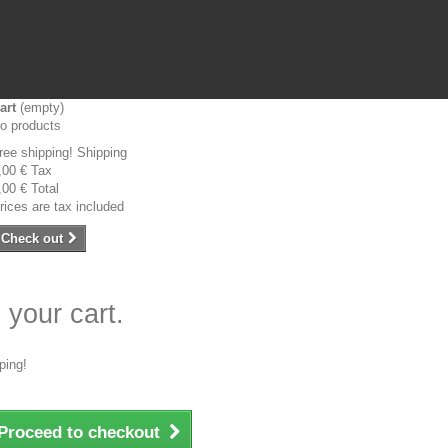
art
(empty)
o products
ree shipping!
Shipping
,00 €
Tax
,00 €
Total
rices are tax included
Check out
 your cart.
ping!
Proceed to checkout