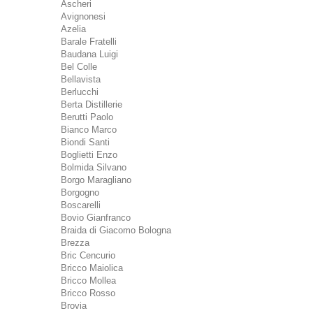
Ascheri
Avignonesi
Azelia
Barale Fratelli
Baudana Luigi
Bel Colle
Bellavista
Berlucchi
Berta Distillerie
Berutti Paolo
Bianco Marco
Biondi Santi
Boglietti Enzo
Bolmida Silvano
Borgo Maragliano
Borgogno
Boscarelli
Bovio Gianfranco
Braida di Giacomo Bologna
Brezza
Bric Cencurio
Bricco Maiolica
Bricco Mollea
Bricco Rosso
Brovia