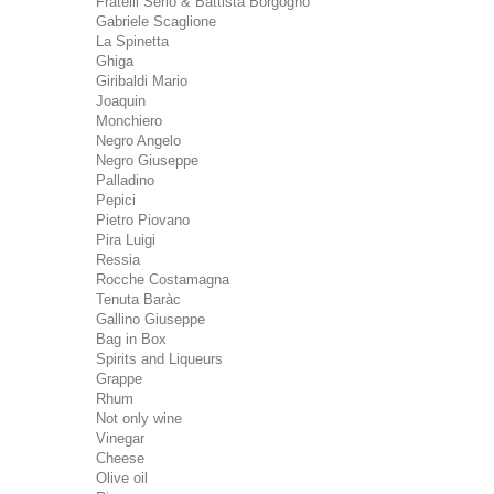
Fratelli Serio & Battista Borgogno
Gabriele Scaglione
La Spinetta
Ghiga
Giribaldi Mario
Joaquin
Monchiero
Negro Angelo
Negro Giuseppe
Palladino
Pepici
Pietro Piovano
Pira Luigi
Ressia
Rocche Costamagna
Tenuta Baràc
Gallino Giuseppe
Bag in Box
Spirits and Liqueurs
Grappe
Rhum
Not only wine
Vinegar
Cheese
Olive oil