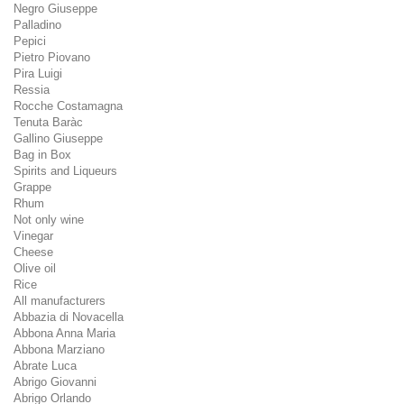
Negro Giuseppe
Palladino
Pepici
Pietro Piovano
Pira Luigi
Ressia
Rocche Costamagna
Tenuta Baràc
Gallino Giuseppe
Bag in Box
Spirits and Liqueurs
Grappe
Rhum
Not only wine
Vinegar
Cheese
Olive oil
Rice
All manufacturers
Abbazia di Novacella
Abbona Anna Maria
Abbona Marziano
Abrate Luca
Abrigo Giovanni
Abrigo Orlando