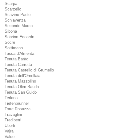
Scarpa
Scarzello
Scavino Paolo
Schiavenza
Secondo Marco
Sibona
Sobrino Edoardo
Socré
Sottimano
Tasca d'Almerita
Tenuta Baràc
Tenuta Carretta
Tenuta Castello di Grumello
Tenuta dell'Ornellaia
Tenuta Mazzolino
Tenuta Olim Bauda
Tenuta San Guido
Terlano
Tiefenbrunner
Torre Rosazza
Travaglini
Trediberri
Uberti
Vajra
Valdo