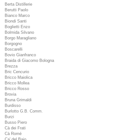
Berta Distillerie
Berutti Paolo
Bianco Marco
Biondi Santi
Boglietti Enzo
Bolmida Silvano
Borgo Maragliano
Borgogno
Boscarelli
Bovio Gianfranco
Braida di Giacomo Bologna
Brezza
Bric Cencurio
Bricco Maiolica
Bricco Mollea
Bricco Rosso
Brovia
Bruna Grimaldi
Burdisso
Burlotto G.B. Comm.
Burzi
Busso Piero
Cà dei Frati
Cà Romé
Ca' del Baio