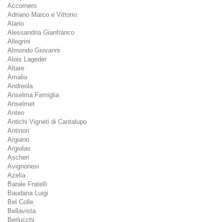
Accornero
Adriano Marco e Vittorio
Alario
Alessandria Gianfranco
Allegrini
Almondo Giovanni
Alois Lageder
Altare
Amalia
Andreola
Anselma Famiglia
Anselmet
Anteo
Antichi Vigneti di Cantalupo
Antinori
Argiano
Argiolas
Ascheri
Avignonesi
Azelia
Barale Fratelli
Baudana Luigi
Bel Colle
Bellavista
Berlucchi