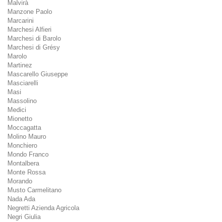
Malvirà
Manzone Paolo
Marcarini
Marchesi Alfieri
Marchesi di Barolo
Marchesi di Grésy
Marolo
Martinez
Mascarello Giuseppe
Masciarelli
Masi
Massolino
Medici
Mionetto
Moccagatta
Molino Mauro
Monchiero
Mondo Franco
Montalbera
Monte Rossa
Morando
Musto Carmelitano
Nada Ada
Negretti Azienda Agricola
Negri Giulia