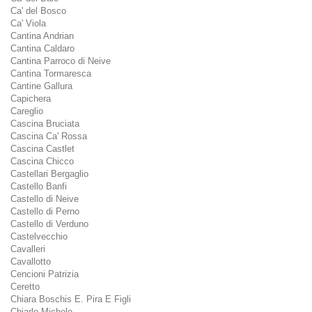
Ca' del Bosco
Ca' Viola
Cantina Andrian
Cantina Caldaro
Cantina Parroco di Neive
Cantina Tormaresca
Cantine Gallura
Capichera
Careglio
Cascina Bruciata
Cascina Ca' Rossa
Cascina Castlet
Cascina Chicco
Castellari Bergaglio
Castello Banfi
Castello di Neive
Castello di Perno
Castello di Verduno
Castelvecchio
Cavalleri
Cavallotto
Cencioni Patrizia
Ceretto
Chiara Boschis E. Pira E Figli
Chiarlo Michele