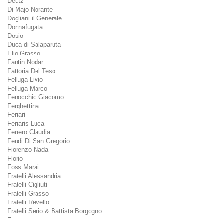
Deutz
Di Majo Norante
Dogliani il Generale
Donnafugata
Dosio
Duca di Salaparuta
Elio Grasso
Fantin Nodar
Fattoria Del Teso
Felluga Livio
Felluga Marco
Fenocchio Giacomo
Ferghettina
Ferrari
Ferraris Luca
Ferrero Claudia
Feudi Di San Gregorio
Fiorenzo Nada
Florio
Foss Marai
Fratelli Alessandria
Fratelli Cigliuti
Fratelli Grasso
Fratelli Revello
Fratelli Serio & Battista Borgogno