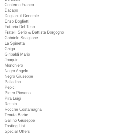
Conterno Franco
Dacapo
Dogliani il Generale
Enzo Boglietti
Fattoria Del Teso
Fratelli Serio & Battista Borgogno
Gabriele Scaglione
La Spinetta
Ghiga
Giribaldi Mario
Joaquin
Monchiero
Negro Angelo
Negro Giuseppe
Palladino
Pepici
Pietro Piovano
Pira Luigi
Ressia
Rocche Costamagna
Tenuta Baràc
Gallino Giuseppe
Tasting List
Special Offers