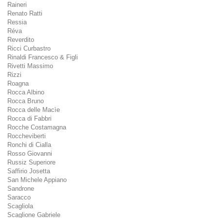
Raineri
Renato Ratti
Ressia
Réva
Reverdito
Ricci Curbastro
Rinaldi Francesco & Figli
Rivetti Massimo
Rizzi
Roagna
Rocca Albino
Rocca Bruno
Rocca delle Macìe
Rocca di Fabbri
Rocche Costamagna
Roccheviberti
Ronchi di Cialla
Rosso Giovanni
Russiz Superiore
Saffirio Josetta
San Michele Appiano
Sandrone
Saracco
Scagliola
Scaglione Gabriele