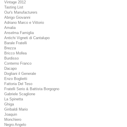
Vintage 2012
Tasting List
Our's Manufacturers
Abrigo Giovanni
Adriano Marco e Vittorio
Amalia
Anselma Famiglia
Antichi Vigneti di Cantalupo
Barale Fratelli
Brezza
Bricco Mollea
Burdisso
Conterno Franco
Dacapo
Dogliani il Generale
Enzo Boglietti
Fattoria Del Teso
Fratelli Serio & Battista Borgogno
Gabriele Scaglione
La Spinetta
Ghiga
Giribaldi Mario
Joaquin
Monchiero
Negro Angelo