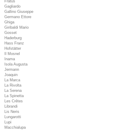
Fratus
Gagliardo
Gallino Giuseppe
Germano Ettore
Ghiga
Giribaldi Mario
Gosset
Haderburg
Hass Franz
Hofstätter
Il Mosnel
Inama
Isola Augusta
Jermann
Joaquin
La Marca
La Rivolta
La Serena
La Spinetta
Les Crêtes
Librandi
Lis Neris
Lungarotti
Lupi
Macchialupa