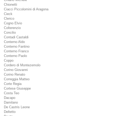
Chionetti
Ciacci Piccolomini di Aragona
Cieck
Clerico
Cogno Elvio
Colterenzio
Concilio
Contadi Castaldi
Conterno Aldo
Conterno Fantino
Conterno Franco
Conterno Paolo
Coppo
Cordero di Montezemolo
Corino Giovanni
Corino Renato
Correggia Matteo
Corte Regia
Cortese Giuseppe
Costa Teo
Dacapo
Damilano
De Castris Leone
Deltetto