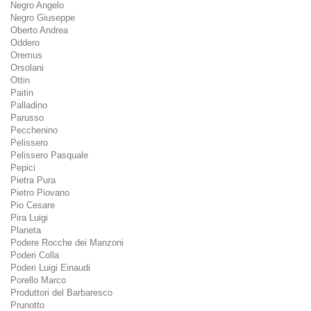
Negro Angelo
Negro Giuseppe
Oberto Andrea
Oddero
Oremus
Orsolani
Ottin
Paitin
Palladino
Parusso
Pecchenino
Pelissero
Pelissero Pasquale
Pepici
Pietra Pura
Pietro Piovano
Pio Cesare
Pira Luigi
Planeta
Podere Rocche dei Manzoni
Poderi Colla
Poderi Luigi Einaudi
Porello Marco
Produttori del Barbaresco
Prunotto