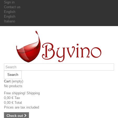
Sign in
Contact us
English
English
Italiano
Search
Cart
(empty)
No products
Free shipping!
Shipping
0,00 €
Tax
0,00 €
Total
Prices are tax included
Check out