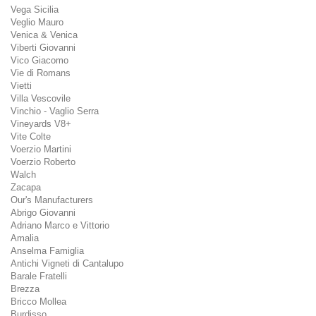
Vega Sicilia
Veglio Mauro
Venica & Venica
Viberti Giovanni
Vico Giacomo
Vie di Romans
Vietti
Villa Vescovile
Vinchio - Vaglio Serra
Vineyards V8+
Vite Colte
Voerzio Martini
Voerzio Roberto
Walch
Zacapa
Our's Manufacturers
Abrigo Giovanni
Adriano Marco e Vittorio
Amalia
Anselma Famiglia
Antichi Vigneti di Cantalupo
Barale Fratelli
Brezza
Bricco Mollea
Burdisso