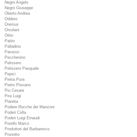
Negro Angelo
Negro Giuseppe
Oberto Andrea
Oddero
Oremus
Orsolani
Ottin
Paitin
Palladino
Parusso
Pecchenino
Pelissero
Pelissero Pasquale
Pepici
Pietra Pura
Pietro Piovano
Pio Cesare
Pira Luigi
Planeta
Podere Rocche dei Manzoni
Poderi Colla
Poderi Luigi Einaudi
Porello Marco
Produttori del Barbaresco
Prunotto