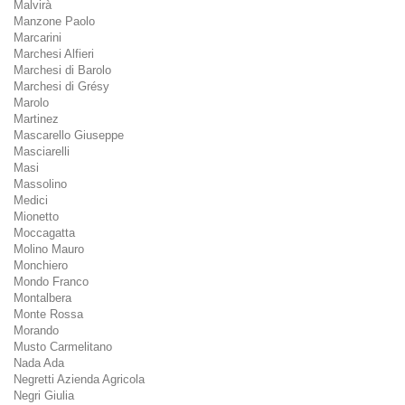
Malvirà
Manzone Paolo
Marcarini
Marchesi Alfieri
Marchesi di Barolo
Marchesi di Grésy
Marolo
Martinez
Mascarello Giuseppe
Masciarelli
Masi
Massolino
Medici
Mionetto
Moccagatta
Molino Mauro
Monchiero
Mondo Franco
Montalbera
Monte Rossa
Morando
Musto Carmelitano
Nada Ada
Negretti Azienda Agricola
Negri Giulia