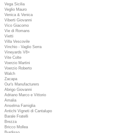
Vega Sicilia
Veglio Mauro
Venica & Venica
Viberti Giovanni
Vico Giacomo
Vie di Romans
Vietti
Villa Vescovile
Vinchio - Vaglio Serra
Vineyards V8+
Vite Colte
Voerzio Martini
Voerzio Roberto
Walch
Zacapa
Our's Manufacturers
Abrigo Giovanni
Adriano Marco e Vittorio
Amalia
Anselma Famiglia
Antichi Vigneti di Cantalupo
Barale Fratelli
Brezza
Bricco Mollea
Burdisso