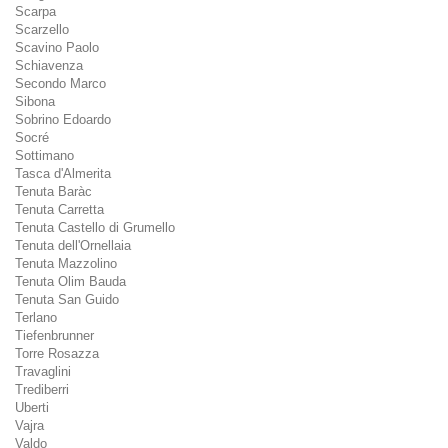
Scarpa
Scarzello
Scavino Paolo
Schiavenza
Secondo Marco
Sibona
Sobrino Edoardo
Socré
Sottimano
Tasca d'Almerita
Tenuta Baràc
Tenuta Carretta
Tenuta Castello di Grumello
Tenuta dell'Ornellaia
Tenuta Mazzolino
Tenuta Olim Bauda
Tenuta San Guido
Terlano
Tiefenbrunner
Torre Rosazza
Travaglini
Trediberri
Uberti
Vajra
Valdo