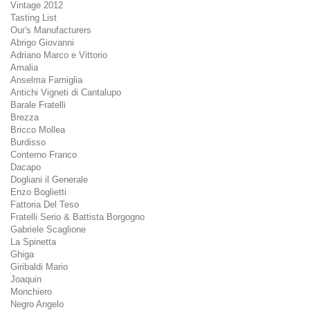
Vintage 2012
Tasting List
Our's Manufacturers
Abrigo Giovanni
Adriano Marco e Vittorio
Amalia
Anselma Famiglia
Antichi Vigneti di Cantalupo
Barale Fratelli
Brezza
Bricco Mollea
Burdisso
Conterno Franco
Dacapo
Dogliani il Generale
Enzo Boglietti
Fattoria Del Teso
Fratelli Serio & Battista Borgogno
Gabriele Scaglione
La Spinetta
Ghiga
Giribaldi Mario
Joaquin
Monchiero
Negro Angelo