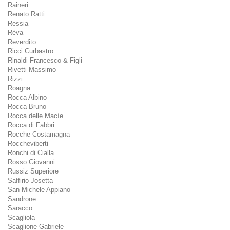
Raineri
Renato Ratti
Ressia
Réva
Reverdito
Ricci Curbastro
Rinaldi Francesco & Figli
Rivetti Massimo
Rizzi
Roagna
Rocca Albino
Rocca Bruno
Rocca delle Macìe
Rocca di Fabbri
Rocche Costamagna
Roccheviberti
Ronchi di Cialla
Rosso Giovanni
Russiz Superiore
Saffirio Josetta
San Michele Appiano
Sandrone
Saracco
Scagliola
Scaglione Gabriele