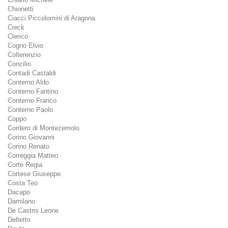
Chionetti
Ciacci Piccolomini di Aragona
Cieck
Clerico
Cogno Elvio
Colterenzio
Concilio
Contadi Castaldi
Conterno Aldo
Conterno Fantino
Conterno Franco
Conterno Paolo
Coppo
Cordero di Montezemolo
Corino Giovanni
Corino Renato
Correggia Matteo
Corte Regia
Cortese Giuseppe
Costa Teo
Dacapo
Damilano
De Castris Leone
Deltetto