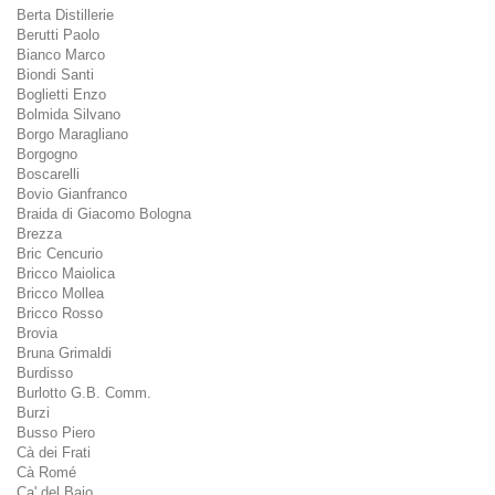
Berta Distillerie
Berutti Paolo
Bianco Marco
Biondi Santi
Boglietti Enzo
Bolmida Silvano
Borgo Maragliano
Borgogno
Boscarelli
Bovio Gianfranco
Braida di Giacomo Bologna
Brezza
Bric Cencurio
Bricco Maiolica
Bricco Mollea
Bricco Rosso
Brovia
Bruna Grimaldi
Burdisso
Burlotto G.B. Comm.
Burzi
Busso Piero
Cà dei Frati
Cà Romé
Ca' del Baio