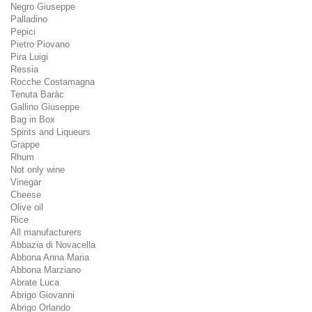
Negro Giuseppe
Palladino
Pepici
Pietro Piovano
Pira Luigi
Ressia
Rocche Costamagna
Tenuta Baràc
Gallino Giuseppe
Bag in Box
Spirits and Liqueurs
Grappe
Rhum
Not only wine
Vinegar
Cheese
Olive oil
Rice
All manufacturers
Abbazia di Novacella
Abbona Anna Maria
Abbona Marziano
Abrate Luca
Abrigo Giovanni
Abrigo Orlando