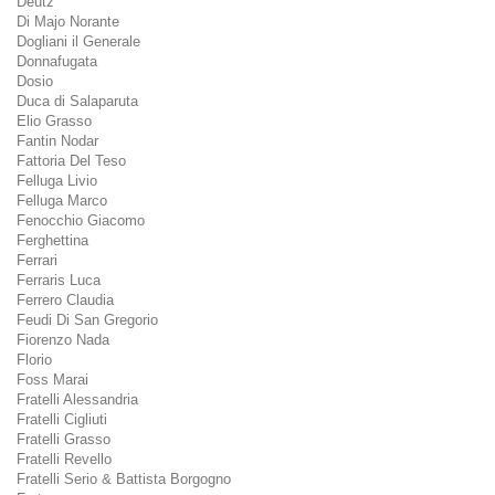
Deutz
Di Majo Norante
Dogliani il Generale
Donnafugata
Dosio
Duca di Salaparuta
Elio Grasso
Fantin Nodar
Fattoria Del Teso
Felluga Livio
Felluga Marco
Fenocchio Giacomo
Ferghettina
Ferrari
Ferraris Luca
Ferrero Claudia
Feudi Di San Gregorio
Fiorenzo Nada
Florio
Foss Marai
Fratelli Alessandria
Fratelli Cigliuti
Fratelli Grasso
Fratelli Revello
Fratelli Serio & Battista Borgogno