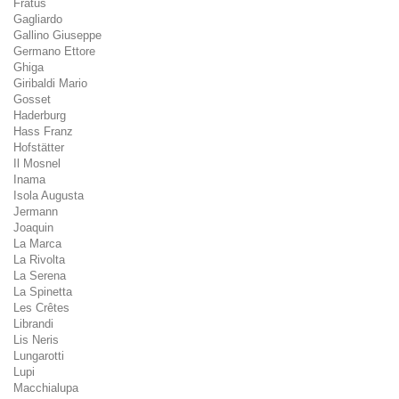
Fratus
Gagliardo
Gallino Giuseppe
Germano Ettore
Ghiga
Giribaldi Mario
Gosset
Haderburg
Hass Franz
Hofstätter
Il Mosnel
Inama
Isola Augusta
Jermann
Joaquin
La Marca
La Rivolta
La Serena
La Spinetta
Les Crêtes
Librandi
Lis Neris
Lungarotti
Lupi
Macchialupa