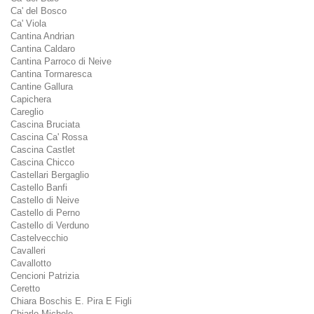
Ca' del Bosco
Ca' Viola
Cantina Andrian
Cantina Caldaro
Cantina Parroco di Neive
Cantina Tormaresca
Cantine Gallura
Capichera
Careglio
Cascina Bruciata
Cascina Ca' Rossa
Cascina Castlet
Cascina Chicco
Castellari Bergaglio
Castello Banfi
Castello di Neive
Castello di Perno
Castello di Verduno
Castelvecchio
Cavalleri
Cavallotto
Cencioni Patrizia
Ceretto
Chiara Boschis E. Pira E Figli
Chiarlo Michele