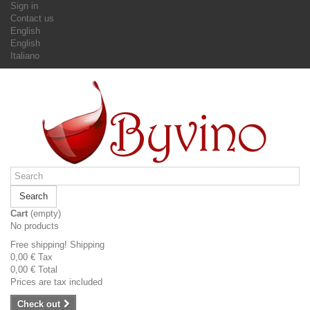
Sign in
Contact us
English
English
Italiano
Search
Cart
(empty)
No products
Free shipping!
Shipping
0,00 €
Tax
0,00 €
Total
Prices are tax included
Check out