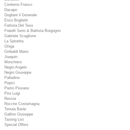
Conterno Franco
Dacapo
Dogliani il Generale
Enzo Boglietti
Fattoria Del Teso
Fratelli Serio & Battista Borgogno
Gabriele Scaglione
La Spinetta
Ghiga
Giribaldi Mario
Joaquin
Monchiero
Negro Angelo
Negro Giuseppe
Palladino
Pepici
Pietro Piovano
Pira Luigi
Ressia
Rocche Costamagna
Tenuta Baràc
Gallino Giuseppe
Tasting List
Special Offers