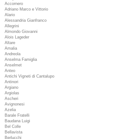
Accornero
Adriano Marco e Vittorio
Alario
Alessandria Gianfranco
Allegrini
Almondo Giovanni
Alois Lageder
Altare
Amalia
Andreola
Anselma Famiglia
Anselmet
Anteo
Antichi Vigneti di Cantalupo
Antinori
Argiano
Argiolas
Ascheri
Avignonesi
Azelia
Barale Fratelli
Baudana Luigi
Bel Colle
Bellavista
Berlucchi