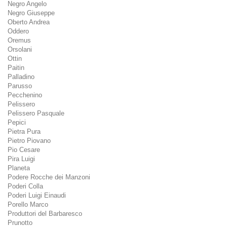
Negro Angelo
Negro Giuseppe
Oberto Andrea
Oddero
Oremus
Orsolani
Ottin
Paitin
Palladino
Parusso
Pecchenino
Pelissero
Pelissero Pasquale
Pepici
Pietra Pura
Pietro Piovano
Pio Cesare
Pira Luigi
Planeta
Podere Rocche dei Manzoni
Poderi Colla
Poderi Luigi Einaudi
Porello Marco
Produttori del Barbaresco
Prunotto