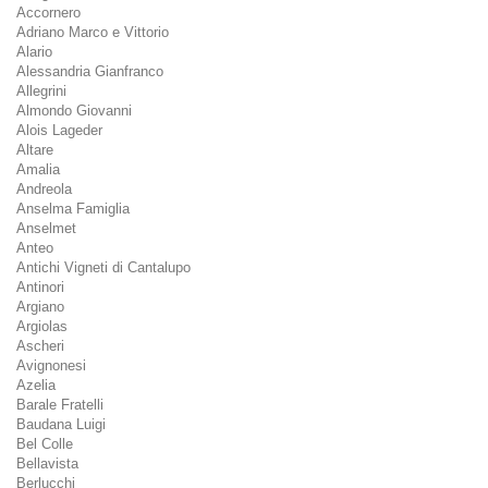
Accornero
Adriano Marco e Vittorio
Alario
Alessandria Gianfranco
Allegrini
Almondo Giovanni
Alois Lageder
Altare
Amalia
Andreola
Anselma Famiglia
Anselmet
Anteo
Antichi Vigneti di Cantalupo
Antinori
Argiano
Argiolas
Ascheri
Avignonesi
Azelia
Barale Fratelli
Baudana Luigi
Bel Colle
Bellavista
Berlucchi