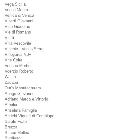
Vega Sicilia
Veglio Mauro
Venica & Venica
Viberti Giovanni
Vico Giacomo
Vie di Romans
Vietti
Villa Vescovile
Vinchio - Vaglio Serra
Vineyards V8+
Vite Colte
Voerzio Martini
Voerzio Roberto
Walch
Zacapa
Our's Manufacturers
Abrigo Giovanni
Adriano Marco e Vittorio
Amalia
Anselma Famiglia
Antichi Vigneti di Cantalupo
Barale Fratelli
Brezza
Bricco Mollea
Burdisso