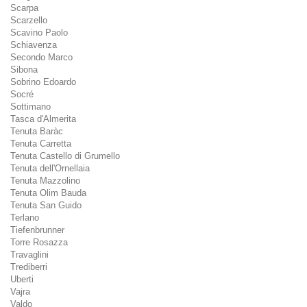
Scarpa
Scarzello
Scavino Paolo
Schiavenza
Secondo Marco
Sibona
Sobrino Edoardo
Socré
Sottimano
Tasca d'Almerita
Tenuta Baràc
Tenuta Carretta
Tenuta Castello di Grumello
Tenuta dell'Ornellaia
Tenuta Mazzolino
Tenuta Olim Bauda
Tenuta San Guido
Terlano
Tiefenbrunner
Torre Rosazza
Travaglini
Trediberri
Uberti
Vajra
Valdo