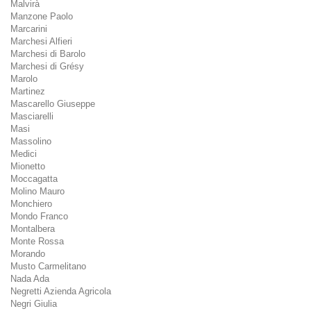
Malvirà
Manzone Paolo
Marcarini
Marchesi Alfieri
Marchesi di Barolo
Marchesi di Grésy
Marolo
Martinez
Mascarello Giuseppe
Masciarelli
Masi
Massolino
Medici
Mionetto
Moccagatta
Molino Mauro
Monchiero
Mondo Franco
Montalbera
Monte Rossa
Morando
Musto Carmelitano
Nada Ada
Negretti Azienda Agricola
Negri Giulia