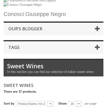
Conosci Giuseppe Negro
OUR'S BLOGGER
TAGS
Sweet Wines
In this section you can find our selection of italian sweet wines
SWEET WINES
There are 37 products.
Sort by
Show
per page
Product Name: A to Z
18