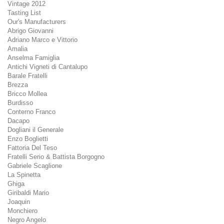
Vintage 2012
Tasting List
Our's Manufacturers
Abrigo Giovanni
Adriano Marco e Vittorio
Amalia
Anselma Famiglia
Antichi Vigneti di Cantalupo
Barale Fratelli
Brezza
Bricco Mollea
Burdisso
Conterno Franco
Dacapo
Dogliani il Generale
Enzo Boglietti
Fattoria Del Teso
Fratelli Serio & Battista Borgogno
Gabriele Scaglione
La Spinetta
Ghiga
Giribaldi Mario
Joaquin
Monchiero
Negro Angelo