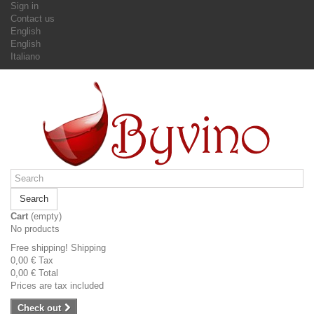
Sign in
Contact us
English
English
Italiano
Search
Cart
(empty)
No products
Free shipping!
Shipping
0,00 €
Tax
0,00 €
Total
Prices are tax included
Check out