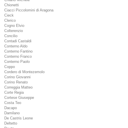
Chionetti
Ciacci Piccolomini di Aragona
Cieck
Clerico
Cogno Elvio
Colterenzio
Concilio
Contadi Castaldi
Conterno Aldo
Conterno Fantino
Conterno Franco
Conterno Paolo
Coppo
Cordero di Montezemolo
Corino Giovanni
Corino Renato
Correggia Matteo
Corte Regia
Cortese Giuseppe
Costa Teo
Dacapo
Damilano
De Castris Leone
Deltetto