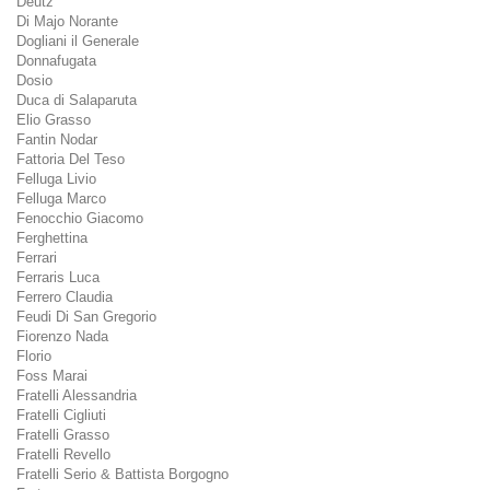
Deutz
Di Majo Norante
Dogliani il Generale
Donnafugata
Dosio
Duca di Salaparuta
Elio Grasso
Fantin Nodar
Fattoria Del Teso
Felluga Livio
Felluga Marco
Fenocchio Giacomo
Ferghettina
Ferrari
Ferraris Luca
Ferrero Claudia
Feudi Di San Gregorio
Fiorenzo Nada
Florio
Foss Marai
Fratelli Alessandria
Fratelli Cigliuti
Fratelli Grasso
Fratelli Revello
Fratelli Serio & Battista Borgogno