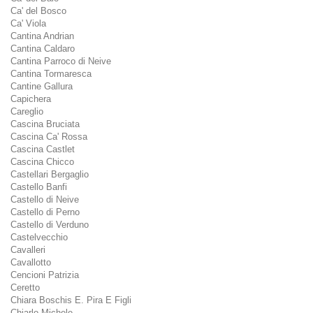
Ca' del Bosco
Ca' Viola
Cantina Andrian
Cantina Caldaro
Cantina Parroco di Neive
Cantina Tormaresca
Cantine Gallura
Capichera
Careglio
Cascina Bruciata
Cascina Ca' Rossa
Cascina Castlet
Cascina Chicco
Castellari Bergaglio
Castello Banfi
Castello di Neive
Castello di Perno
Castello di Verduno
Castelvecchio
Cavalleri
Cavallotto
Cencioni Patrizia
Ceretto
Chiara Boschis E. Pira E Figli
Chiarlo Michele