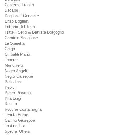
Conterno Franco
Dacapo
Dogliani il Generale
Enzo Boglietti
Fattoria Del Teso
Fratelli Serio & Battista Borgogno
Gabriele Scaglione
La Spinetta
Ghiga
Giribaldi Mario
Joaquin
Monchiero
Negro Angelo
Negro Giuseppe
Palladino
Pepici
Pietro Piovano
Pira Luigi
Ressia
Rocche Costamagna
Tenuta Baràc
Gallino Giuseppe
Tasting List
Special Offers