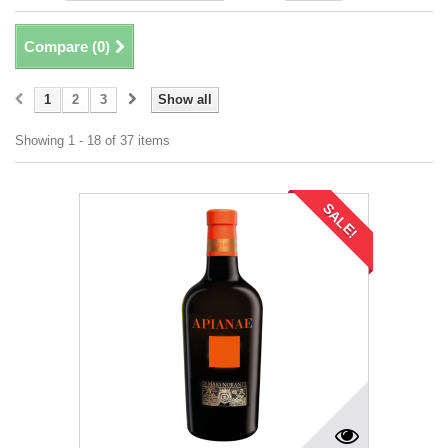
Compare (
0
)
1
2
3
Show all
Showing 1 - 18 of 37 items
SALE!