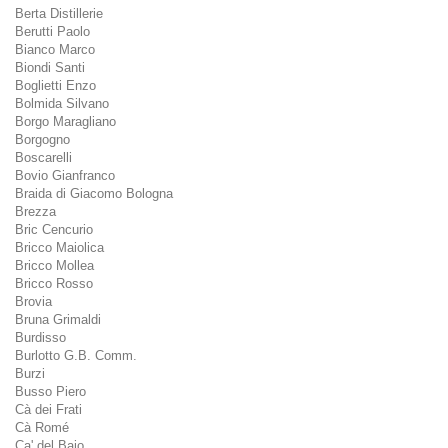
Berta Distillerie
Berutti Paolo
Bianco Marco
Biondi Santi
Boglietti Enzo
Bolmida Silvano
Borgo Maragliano
Borgogno
Boscarelli
Bovio Gianfranco
Braida di Giacomo Bologna
Brezza
Bric Cencurio
Bricco Maiolica
Bricco Mollea
Bricco Rosso
Brovia
Bruna Grimaldi
Burdisso
Burlotto G.B. Comm.
Burzi
Busso Piero
Cà dei Frati
Cà Romé
Ca' del Baio