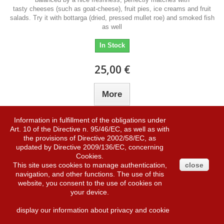
tasty cheeses (such as goat-cheese), fruit pies, ice creams and fruit
salads. Try it with bottarga (dried, pressed mullet roe) and smoked fish
as well
In Stock
25,00 €
More
Information in fulfillment of the obligations under
Add to Wishlist
Add to Compare
Art. 10 of the Directive n. 95/46/EC, as well as with
the provisions of Directive 2002/58/EC, as
updated by Directive 2009/136/EC, concerning
Cookies.
This site uses cookies to manage authentication,
close
navigation, and other functions. The use of this
website, you consent to the use of cookies on
your device.
display our information about privacy and cookie