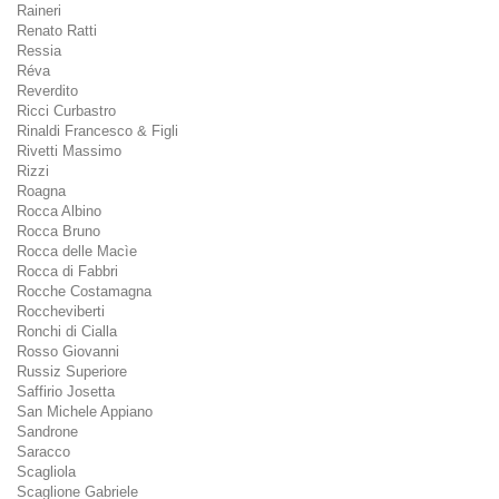
Raineri
Renato Ratti
Ressia
Réva
Reverdito
Ricci Curbastro
Rinaldi Francesco & Figli
Rivetti Massimo
Rizzi
Roagna
Rocca Albino
Rocca Bruno
Rocca delle Macìe
Rocca di Fabbri
Rocche Costamagna
Roccheviberti
Ronchi di Cialla
Rosso Giovanni
Russiz Superiore
Saffirio Josetta
San Michele Appiano
Sandrone
Saracco
Scagliola
Scaglione Gabriele