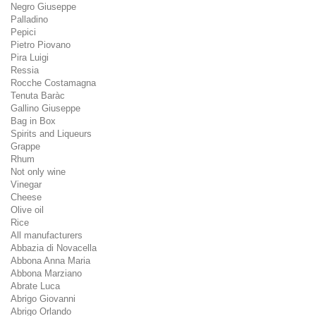
Negro Giuseppe
Palladino
Pepici
Pietro Piovano
Pira Luigi
Ressia
Rocche Costamagna
Tenuta Baràc
Gallino Giuseppe
Bag in Box
Spirits and Liqueurs
Grappe
Rhum
Not only wine
Vinegar
Cheese
Olive oil
Rice
All manufacturers
Abbazia di Novacella
Abbona Anna Maria
Abbona Marziano
Abrate Luca
Abrigo Giovanni
Abrigo Orlando