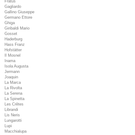
Fratus
Gagliardo
Gallino Giuseppe
Germano Ettore
Ghiga
Giribaldi Mario
Gosset
Haderburg
Hass Franz
Hofstätter
Il Mosnel
Inama
Isola Augusta
Jermann
Joaquin
La Marca
La Rivolta
La Serena
La Spinetta
Les Crêtes
Librandi
Lis Neris
Lungarotti
Lupi
Macchialupa