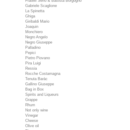
Fratelli Serio & Battista Borgogno
Gabriele Scaglione
La Spinetta
Ghiga
Giribaldi Mario
Joaquin
Monchiero
Negro Angelo
Negro Giuseppe
Palladino
Pepici
Pietro Piovano
Pira Luigi
Ressia
Rocche Costamagna
Tenuta Baràc
Gallino Giuseppe
Bag in Box
Spirits and Liqueurs
Grappe
Rhum
Not only wine
Vinegar
Cheese
Olive oil