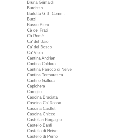
Bruna Grimaldi
Burdisso
Burlotto G.B. Comm.
Burzi
Busso Piero
Cà dei Frati
Cà Romé
Ca' del Baio
Ca' del Bosco
Ca' Viola
Cantina Andrian
Cantina Caldaro
Cantina Parroco di Neive
Cantina Tormaresca
Cantine Gallura
Capichera
Careglio
Cascina Bruciata
Cascina Ca' Rossa
Cascina Castlet
Cascina Chicco
Castellari Bergaglio
Castello Banfi
Castello di Neive
Castello di Perno