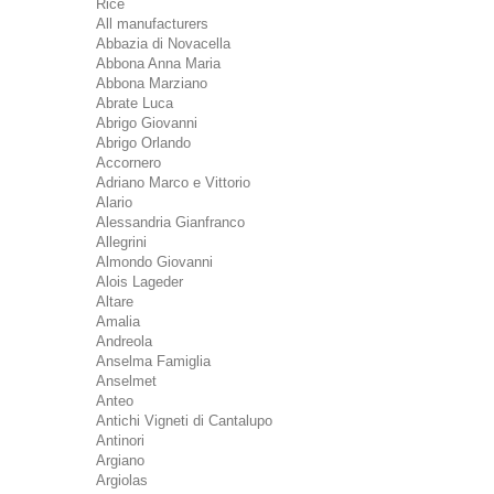
Rice
All manufacturers
Abbazia di Novacella
Abbona Anna Maria
Abbona Marziano
Abrate Luca
Abrigo Giovanni
Abrigo Orlando
Accornero
Adriano Marco e Vittorio
Alario
Alessandria Gianfranco
Allegrini
Almondo Giovanni
Alois Lageder
Altare
Amalia
Andreola
Anselma Famiglia
Anselmet
Anteo
Antichi Vigneti di Cantalupo
Antinori
Argiano
Argiolas