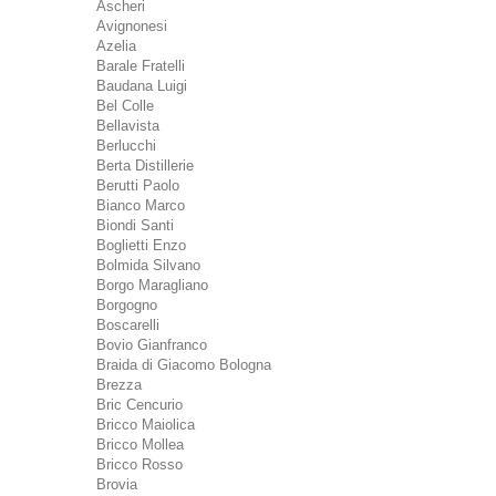
Ascheri
Avignonesi
Azelia
Barale Fratelli
Baudana Luigi
Bel Colle
Bellavista
Berlucchi
Berta Distillerie
Berutti Paolo
Bianco Marco
Biondi Santi
Boglietti Enzo
Bolmida Silvano
Borgo Maragliano
Borgogno
Boscarelli
Bovio Gianfranco
Braida di Giacomo Bologna
Brezza
Bric Cencurio
Bricco Maiolica
Bricco Mollea
Bricco Rosso
Brovia