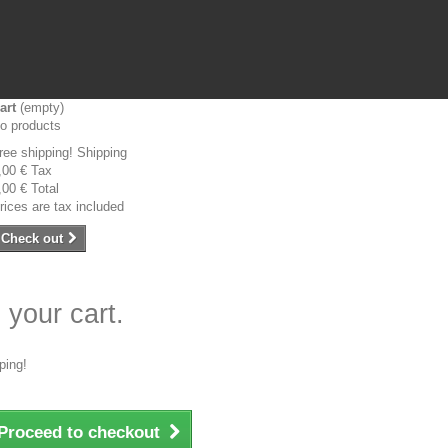
art
(empty)
o products
ree shipping!
Shipping
,00 €
Tax
,00 €
Total
rices are tax included
Check out
 your cart.
ping!
Proceed to checkout