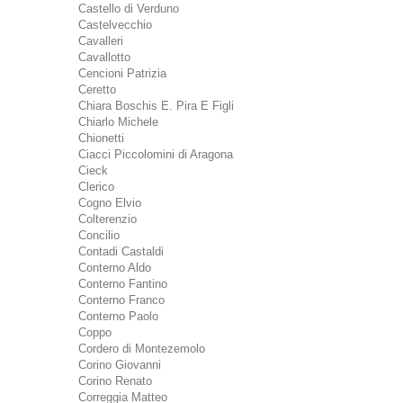
Castello di Verduno
Castelvecchio
Cavalleri
Cavallotto
Cencioni Patrizia
Ceretto
Chiara Boschis E. Pira E Figli
Chiarlo Michele
Chionetti
Ciacci Piccolomini di Aragona
Cieck
Clerico
Cogno Elvio
Colterenzio
Concilio
Contadi Castaldi
Conterno Aldo
Conterno Fantino
Conterno Franco
Conterno Paolo
Coppo
Cordero di Montezemolo
Corino Giovanni
Corino Renato
Correggia Matteo