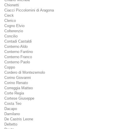
Chionetti
Ciacci Piccolomini di Aragona
Cieck
Clerico
Cogno Elvio
Colterenzio
Concilio
Contadi Castaldi
Conterno Aldo
Conterno Fantino
Conterno Franco
Conterno Paolo
Coppo
Cordero di Montezemolo
Corino Giovanni
Corino Renato
Correggia Matteo
Corte Regia
Cortese Giuseppe
Costa Teo
Dacapo
Damilano
De Castris Leone
Deltetto