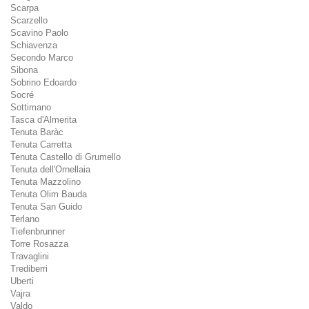
Scarpa
Scarzello
Scavino Paolo
Schiavenza
Secondo Marco
Sibona
Sobrino Edoardo
Socré
Sottimano
Tasca d'Almerita
Tenuta Baràc
Tenuta Carretta
Tenuta Castello di Grumello
Tenuta dell'Ornellaia
Tenuta Mazzolino
Tenuta Olim Bauda
Tenuta San Guido
Terlano
Tiefenbrunner
Torre Rosazza
Travaglini
Trediberri
Uberti
Vajra
Valdo