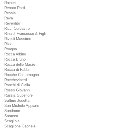
Raineri
Renato Ratti
Ressia
Réva
Reverdito
Ricci Curbastro
Rinaldi Francesco & Figli
Rivetti Massimo
Rizzi
Roagna
Rocca Albino
Rocca Bruno
Rocca delle Macìe
Rocca di Fabbri
Rocche Costamagna
Roccheviberti
Ronchi di Cialla
Rosso Giovanni
Russiz Superiore
Saffirio Josetta
San Michele Appiano
Sandrone
Saracco
Scagliola
Scaglione Gabriele