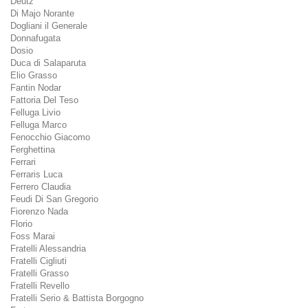
Deutz
Di Majo Norante
Dogliani il Generale
Donnafugata
Dosio
Duca di Salaparuta
Elio Grasso
Fantin Nodar
Fattoria Del Teso
Felluga Livio
Felluga Marco
Fenocchio Giacomo
Ferghettina
Ferrari
Ferraris Luca
Ferrero Claudia
Feudi Di San Gregorio
Fiorenzo Nada
Florio
Foss Marai
Fratelli Alessandria
Fratelli Cigliuti
Fratelli Grasso
Fratelli Revello
Fratelli Serio & Battista Borgogno