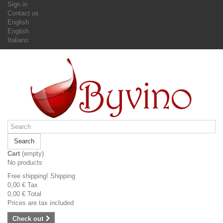
Sign in
Contact us
English
English
Italiano
Search
Cart
(empty)
No products
Free shipping!
Shipping
0,00 €
Tax
0,00 €
Total
Prices are tax included
Check out