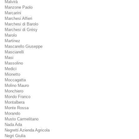
Malvirà
Manzone Paolo
Marcarini
Marchesi Alfieri
Marchesi di Barolo
Marchesi di Grésy
Marolo
Martinez
Mascarello Giuseppe
Masciarelli
Masi
Massolino
Medici
Mionetto
Moccagatta
Molino Mauro
Monchiero
Mondo Franco
Montalbera
Monte Rossa
Morando
Musto Carmelitano
Nada Ada
Negretti Azienda Agricola
Negri Giulia