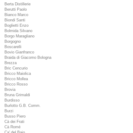
Berta Distillerie
Berutti Paolo
Bianco Marco
Biondi Santi
Boglietti Enzo
Bolmida Silvano
Borgo Maragliano
Borgogno
Boscarelli
Bovio Gianfranco
Braida di Giacomo Bologna
Brezza
Bric Cencurio
Bricco Maiolica
Bricco Mollea
Bricco Rosso
Brovia
Bruna Grimaldi
Burdisso
Burlotto G.B. Comm.
Burzi
Busso Piero
Cà dei Frati
Cà Romé
Ca' del Baio