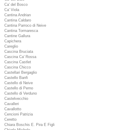
Ca' del Bosco
Ca' Viola
Cantina Andrian
Cantina Caldaro
Cantina Parroco di Neive
Cantina Tormaresca
Cantine Gallura
Capichera
Careglio
Cascina Bruciata
Cascina Ca' Rossa
Cascina Castlet
Cascina Chicco
Castellari Bergaglio
Castello Banfi
Castello di Neive
Castello di Perno
Castello di Verduno
Castelvecchio
Cavalleri
Cavallotto
Cencioni Patrizia
Ceretto
Chiara Boschis E. Pira E Figli
Chiarlo Michele