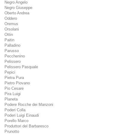
Negro Angelo
Negro Giuseppe
Oberto Andrea
Oddero
Oremus
Orsolani
Ottin
Paitin
Palladino
Parusso
Pecchenino
Pelissero
Pelissero Pasquale
Pepici
Pietra Pura
Pietro Piovano
Pio Cesare
Pira Luigi
Planeta
Podere Rocche dei Manzoni
Poderi Colla
Poderi Luigi Einaudi
Porello Marco
Produttori del Barbaresco
Prunotto