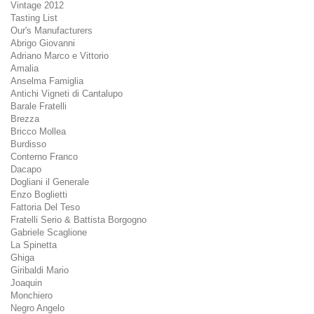
Vintage 2012
Tasting List
Our's Manufacturers
Abrigo Giovanni
Adriano Marco e Vittorio
Amalia
Anselma Famiglia
Antichi Vigneti di Cantalupo
Barale Fratelli
Brezza
Bricco Mollea
Burdisso
Conterno Franco
Dacapo
Dogliani il Generale
Enzo Boglietti
Fattoria Del Teso
Fratelli Serio & Battista Borgogno
Gabriele Scaglione
La Spinetta
Ghiga
Giribaldi Mario
Joaquin
Monchiero
Negro Angelo