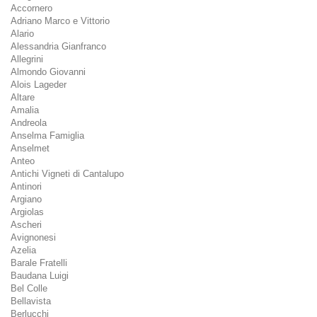
Accornero
Adriano Marco e Vittorio
Alario
Alessandria Gianfranco
Allegrini
Almondo Giovanni
Alois Lageder
Altare
Amalia
Andreola
Anselma Famiglia
Anselmet
Anteo
Antichi Vigneti di Cantalupo
Antinori
Argiano
Argiolas
Ascheri
Avignonesi
Azelia
Barale Fratelli
Baudana Luigi
Bel Colle
Bellavista
Berlucchi