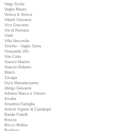
Vega Sicilia
Veglio Mauro
Venica & Venica
Viberti Giovanni
Vico Giacomo
Vie di Romans
Vietti
Villa Vescovile
Vinchio - Vaglio Serra
Vineyards V8+
Vite Colte
Voerzio Martini
Voerzio Roberto
Walch
Zacapa
Our's Manufacturers
Abrigo Giovanni
Adriano Marco e Vittorio
Amalia
Anselma Famiglia
Antichi Vigneti di Cantalupo
Barale Fratelli
Brezza
Bricco Mollea
Burdisso