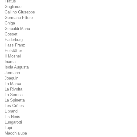
Fratus
Gagliardo
Gallino Giuseppe
Germano Ettore
Ghiga
Giribaldi Mario
Gosset
Haderburg
Hass Franz
Hofstätter
Il Mosnel
Inama
Isola Augusta
Jermann
Joaquin
La Marca
La Rivolta
La Serena
La Spinetta
Les Crêtes
Librandi
Lis Neris
Lungarotti
Lupi
Macchialupa