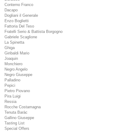
Conterno Franco
Dacapo
Dogliani il Generale
Enzo Boglietti
Fattoria Del Teso
Fratelli Serio & Battista Borgogno
Gabriele Scaglione
La Spinetta
Ghiga
Giribaldi Mario
Joaquin
Monchiero
Negro Angelo
Negro Giuseppe
Palladino
Pepici
Pietro Piovano
Pira Luigi
Ressia
Rocche Costamagna
Tenuta Baràc
Gallino Giuseppe
Tasting List
Special Offers