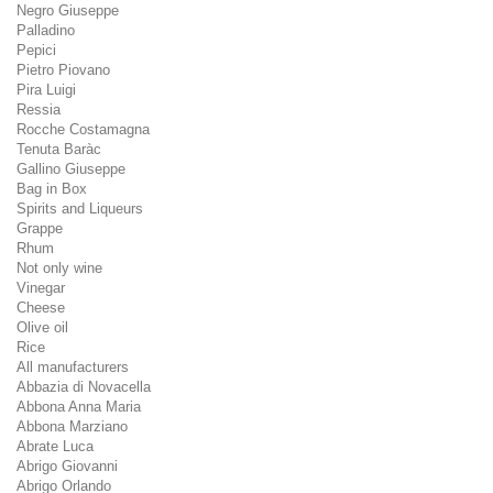
Negro Giuseppe
Palladino
Pepici
Pietro Piovano
Pira Luigi
Ressia
Rocche Costamagna
Tenuta Baràc
Gallino Giuseppe
Bag in Box
Spirits and Liqueurs
Grappe
Rhum
Not only wine
Vinegar
Cheese
Olive oil
Rice
All manufacturers
Abbazia di Novacella
Abbona Anna Maria
Abbona Marziano
Abrate Luca
Abrigo Giovanni
Abrigo Orlando