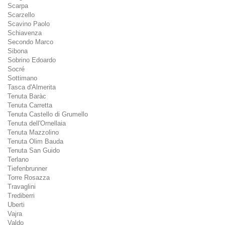
Scarpa
Scarzello
Scavino Paolo
Schiavenza
Secondo Marco
Sibona
Sobrino Edoardo
Socré
Sottimano
Tasca d'Almerita
Tenuta Baràc
Tenuta Carretta
Tenuta Castello di Grumello
Tenuta dell'Ornellaia
Tenuta Mazzolino
Tenuta Olim Bauda
Tenuta San Guido
Terlano
Tiefenbrunner
Torre Rosazza
Travaglini
Trediberri
Uberti
Vajra
Valdo