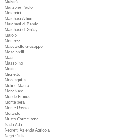
Malvirà
Manzone Paolo
Marcarini
Marchesi Alfieri
Marchesi di Barolo
Marchesi di Grésy
Marolo
Martinez
Mascarello Giuseppe
Masciarelli
Masi
Massolino
Medici
Mionetto
Moccagatta
Molino Mauro
Monchiero
Mondo Franco
Montalbera
Monte Rossa
Morando
Musto Carmelitano
Nada Ada
Negretti Azienda Agricola
Negri Giulia