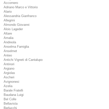
Accornero
Adriano Marco e Vittorio
Alario
Alessandria Gianfranco
Allegrini
Almondo Giovanni
Alois Lageder
Altare
Amalia
Andreola
Anselma Famiglia
Anselmet
Anteo
Antichi Vigneti di Cantalupo
Antinori
Argiano
Argiolas
Ascheri
Avignonesi
Azelia
Barale Fratelli
Baudana Luigi
Bel Colle
Bellavista
Berlucchi