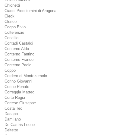
Chionetti
Ciacci Piccolomini di Aragona
Cieck
Clerico
Cogno Elvio
Colterenzio
Concilio
Contadi Castaldi
Conterno Aldo
Conterno Fantino
Conterno Franco
Conterno Paolo
Coppo
Cordero di Montezemolo
Corino Giovanni
Corino Renato
Correggia Matteo
Corte Regia
Cortese Giuseppe
Costa Teo
Dacapo
Damilano
De Castris Leone
Deltetto