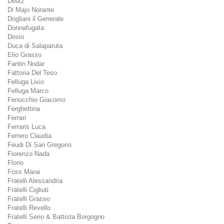
Deutz
Di Majo Norante
Dogliani il Generale
Donnafugata
Dosio
Duca di Salaparuta
Elio Grasso
Fantin Nodar
Fattoria Del Teso
Felluga Livio
Felluga Marco
Fenocchio Giacomo
Ferghettina
Ferrari
Ferraris Luca
Ferrero Claudia
Feudi Di San Gregorio
Fiorenzo Nada
Florio
Foss Marai
Fratelli Alessandria
Fratelli Cigliuti
Fratelli Grasso
Fratelli Revello
Fratelli Serio & Battista Borgogno