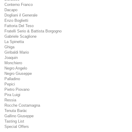
Conterno Franco
Dacapo
Dogliani il Generale
Enzo Boglietti
Fattoria Del Teso
Fratelli Serio & Battista Borgogno
Gabriele Scaglione
La Spinetta
Ghiga
Giribaldi Mario
Joaquin
Monchiero
Negro Angelo
Negro Giuseppe
Palladino
Pepici
Pietro Piovano
Pira Luigi
Ressia
Rocche Costamagna
Tenuta Baràc
Gallino Giuseppe
Tasting List
Special Offers