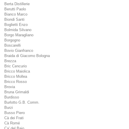
Berta Distillerie
Berutti Paolo
Bianco Marco
Biondi Santi
Boglietti Enzo
Bolmida Silvano
Borgo Maragliano
Borgogno
Boscarelli
Bovio Gianfranco
Braida di Giacomo Bologna
Brezza
Bric Cencurio
Bricco Maiolica
Bricco Mollea
Bricco Rosso
Brovia
Bruna Grimaldi
Burdisso
Burlotto G.B. Comm.
Burzi
Busso Piero
Cà dei Frati
Cà Romé
Ca' del Baio