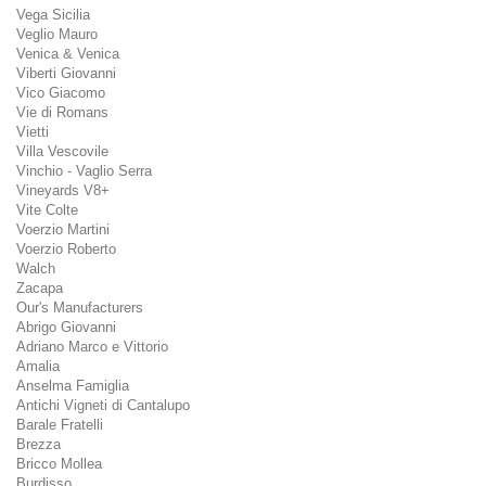
Vega Sicilia
Veglio Mauro
Venica & Venica
Viberti Giovanni
Vico Giacomo
Vie di Romans
Vietti
Villa Vescovile
Vinchio - Vaglio Serra
Vineyards V8+
Vite Colte
Voerzio Martini
Voerzio Roberto
Walch
Zacapa
Our's Manufacturers
Abrigo Giovanni
Adriano Marco e Vittorio
Amalia
Anselma Famiglia
Antichi Vigneti di Cantalupo
Barale Fratelli
Brezza
Bricco Mollea
Burdisso