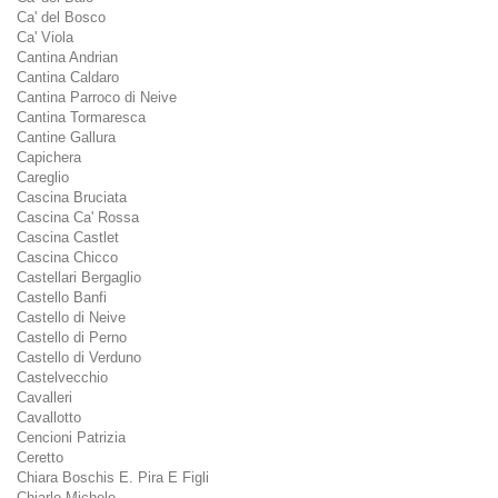
Ca' del Bosco
Ca' Viola
Cantina Andrian
Cantina Caldaro
Cantina Parroco di Neive
Cantina Tormaresca
Cantine Gallura
Capichera
Careglio
Cascina Bruciata
Cascina Ca' Rossa
Cascina Castlet
Cascina Chicco
Castellari Bergaglio
Castello Banfi
Castello di Neive
Castello di Perno
Castello di Verduno
Castelvecchio
Cavalleri
Cavallotto
Cencioni Patrizia
Ceretto
Chiara Boschis E. Pira E Figli
Chiarlo Michele