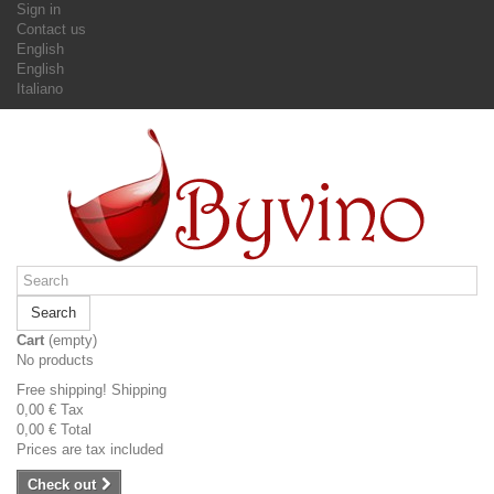
Sign in
Contact us
English
English
Italiano
Search
Cart
(empty)
No products
Free shipping!
Shipping
0,00 €
Tax
0,00 €
Total
Prices are tax included
Check out