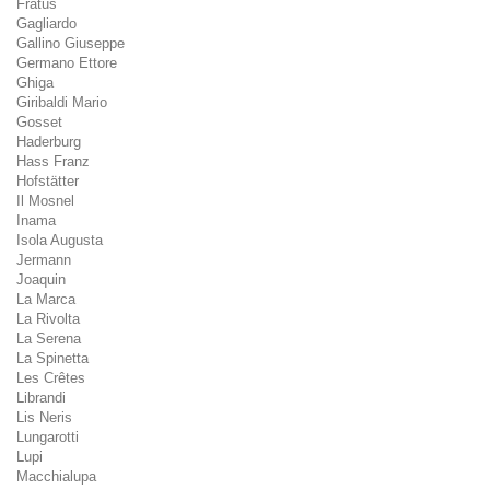
Fratus
Gagliardo
Gallino Giuseppe
Germano Ettore
Ghiga
Giribaldi Mario
Gosset
Haderburg
Hass Franz
Hofstätter
Il Mosnel
Inama
Isola Augusta
Jermann
Joaquin
La Marca
La Rivolta
La Serena
La Spinetta
Les Crêtes
Librandi
Lis Neris
Lungarotti
Lupi
Macchialupa