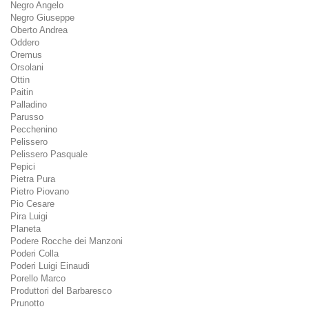
Negro Angelo
Negro Giuseppe
Oberto Andrea
Oddero
Oremus
Orsolani
Ottin
Paitin
Palladino
Parusso
Pecchenino
Pelissero
Pelissero Pasquale
Pepici
Pietra Pura
Pietro Piovano
Pio Cesare
Pira Luigi
Planeta
Podere Rocche dei Manzoni
Poderi Colla
Poderi Luigi Einaudi
Porello Marco
Produttori del Barbaresco
Prunotto