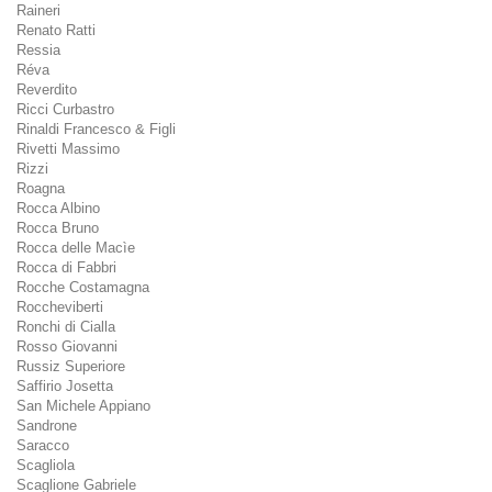
Raineri
Renato Ratti
Ressia
Réva
Reverdito
Ricci Curbastro
Rinaldi Francesco & Figli
Rivetti Massimo
Rizzi
Roagna
Rocca Albino
Rocca Bruno
Rocca delle Macìe
Rocca di Fabbri
Rocche Costamagna
Roccheviberti
Ronchi di Cialla
Rosso Giovanni
Russiz Superiore
Saffirio Josetta
San Michele Appiano
Sandrone
Saracco
Scagliola
Scaglione Gabriele