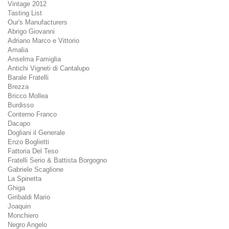
Vintage 2012
Tasting List
Our's Manufacturers
Abrigo Giovanni
Adriano Marco e Vittorio
Amalia
Anselma Famiglia
Antichi Vigneti di Cantalupo
Barale Fratelli
Brezza
Bricco Mollea
Burdisso
Conterno Franco
Dacapo
Dogliani il Generale
Enzo Boglietti
Fattoria Del Teso
Fratelli Serio & Battista Borgogno
Gabriele Scaglione
La Spinetta
Ghiga
Giribaldi Mario
Joaquin
Monchiero
Negro Angelo