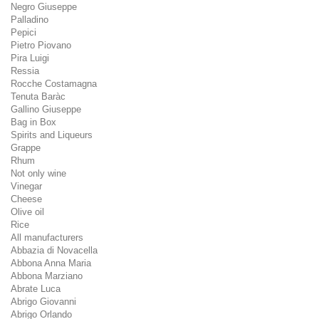
Negro Giuseppe
Palladino
Pepici
Pietro Piovano
Pira Luigi
Ressia
Rocche Costamagna
Tenuta Baràc
Gallino Giuseppe
Bag in Box
Spirits and Liqueurs
Grappe
Rhum
Not only wine
Vinegar
Cheese
Olive oil
Rice
All manufacturers
Abbazia di Novacella
Abbona Anna Maria
Abbona Marziano
Abrate Luca
Abrigo Giovanni
Abrigo Orlando