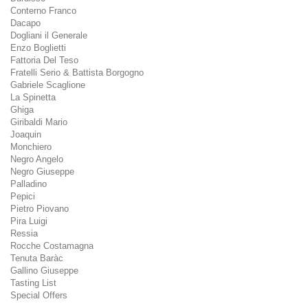
Conterno Franco
Dacapo
Dogliani il Generale
Enzo Boglietti
Fattoria Del Teso
Fratelli Serio & Battista Borgogno
Gabriele Scaglione
La Spinetta
Ghiga
Giribaldi Mario
Joaquin
Monchiero
Negro Angelo
Negro Giuseppe
Palladino
Pepici
Pietro Piovano
Pira Luigi
Ressia
Rocche Costamagna
Tenuta Baràc
Gallino Giuseppe
Tasting List
Special Offers