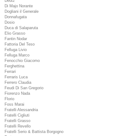
Deutz
Di Majo Norante
Dogliani il Generale
Donnafugata
Dosio
Duca di Salaparuta
Elio Grasso
Fantin Nodar
Fattoria Del Teso
Felluga Livio
Felluga Marco
Fenocchio Giacomo
Ferghettina
Ferrari
Ferraris Luca
Ferrero Claudia
Feudi Di San Gregorio
Fiorenzo Nada
Florio
Foss Marai
Fratelli Alessandria
Fratelli Cigliuti
Fratelli Grasso
Fratelli Revello
Fratelli Serio & Battista Borgogno