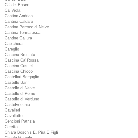
Ca' del Bosco
Ca' Viola
Cantina Andrian
Cantina Caldaro
Cantina Parroco di Neive
Cantina Tormaresca
Cantine Gallura
Capichera
Careglio
Cascina Bruciata
Cascina Ca' Rossa
Cascina Castlet
Cascina Chicco
Castellari Bergaglio
Castello Banfi
Castello di Neive
Castello di Perno
Castello di Verduno
Castelvecchio
Cavalleri
Cavallotto
Cencioni Patrizia
Ceretto
Chiara Boschis E. Pira E Figli
Chiarlo Michele