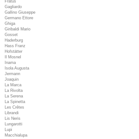
Fratus
Gagliardo
Gallino Giuseppe
Germano Ettore
Ghiga
Giribaldi Mario
Gosset
Haderburg
Hass Franz
Hofstätter
Il Mosnel
Inama
Isola Augusta
Jermann
Joaquin
La Marca
La Rivolta
La Serena
La Spinetta
Les Crêtes
Librandi
Lis Neris
Lungarotti
Lupi
Macchialupa