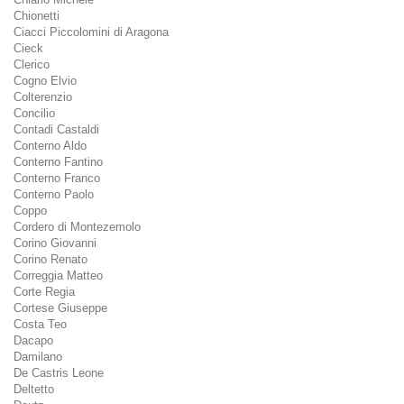
Chionetti
Ciacci Piccolomini di Aragona
Cieck
Clerico
Cogno Elvio
Colterenzio
Concilio
Contadi Castaldi
Conterno Aldo
Conterno Fantino
Conterno Franco
Conterno Paolo
Coppo
Cordero di Montezemolo
Corino Giovanni
Corino Renato
Correggia Matteo
Corte Regia
Cortese Giuseppe
Costa Teo
Dacapo
Damilano
De Castris Leone
Deltetto