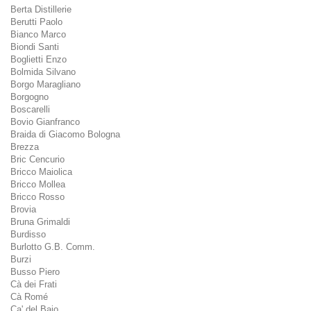
Berta Distillerie
Berutti Paolo
Bianco Marco
Biondi Santi
Boglietti Enzo
Bolmida Silvano
Borgo Maragliano
Borgogno
Boscarelli
Bovio Gianfranco
Braida di Giacomo Bologna
Brezza
Bric Cencurio
Bricco Maiolica
Bricco Mollea
Bricco Rosso
Brovia
Bruna Grimaldi
Burdisso
Burlotto G.B. Comm.
Burzi
Busso Piero
Cà dei Frati
Cà Romé
Ca' del Baio