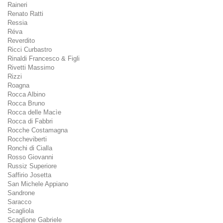
Raineri
Renato Ratti
Ressia
Réva
Reverdito
Ricci Curbastro
Rinaldi Francesco & Figli
Rivetti Massimo
Rizzi
Roagna
Rocca Albino
Rocca Bruno
Rocca delle Macìe
Rocca di Fabbri
Rocche Costamagna
Roccheviberti
Ronchi di Cialla
Rosso Giovanni
Russiz Superiore
Saffirio Josetta
San Michele Appiano
Sandrone
Saracco
Scagliola
Scaglione Gabriele