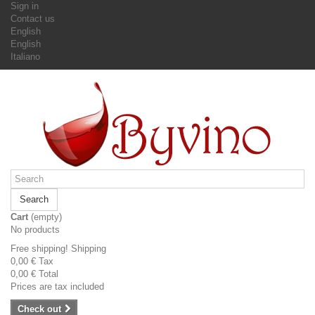
Sign in
Contact us
English
English
Italiano
Search
Cart
(empty)
No products
Free shipping!
Shipping
0,00 €
Tax
0,00 €
Total
Prices are tax included
Check out