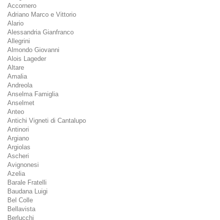
Accornero
Adriano Marco e Vittorio
Alario
Alessandria Gianfranco
Allegrini
Almondo Giovanni
Alois Lageder
Altare
Amalia
Andreola
Anselma Famiglia
Anselmet
Anteo
Antichi Vigneti di Cantalupo
Antinori
Argiano
Argiolas
Ascheri
Avignonesi
Azelia
Barale Fratelli
Baudana Luigi
Bel Colle
Bellavista
Berlucchi