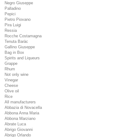
Negro Giuseppe
Palladino
Pepici
Pietro Piovano
Pira Luigi
Ressia
Rocche Costamagna
Tenuta Baràc
Gallino Giuseppe
Bag in Box
Spirits and Liqueurs
Grappe
Rhum
Not only wine
Vinegar
Cheese
Olive oil
Rice
All manufacturers
Abbazia di Novacella
Abbona Anna Maria
Abbona Marziano
Abrate Luca
Abrigo Giovanni
Abrigo Orlando