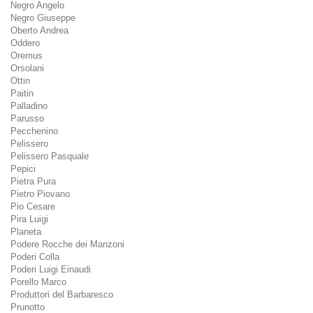
Negro Angelo
Negro Giuseppe
Oberto Andrea
Oddero
Oremus
Orsolani
Ottin
Paitin
Palladino
Parusso
Pecchenino
Pelissero
Pelissero Pasquale
Pepici
Pietra Pura
Pietro Piovano
Pio Cesare
Pira Luigi
Planeta
Podere Rocche dei Manzoni
Poderi Colla
Poderi Luigi Einaudi
Porello Marco
Produttori del Barbaresco
Prunotto