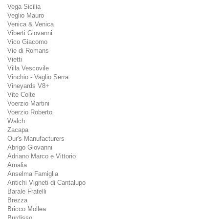
Vega Sicilia
Veglio Mauro
Venica & Venica
Viberti Giovanni
Vico Giacomo
Vie di Romans
Vietti
Villa Vescovile
Vinchio - Vaglio Serra
Vineyards V8+
Vite Colte
Voerzio Martini
Voerzio Roberto
Walch
Zacapa
Our's Manufacturers
Abrigo Giovanni
Adriano Marco e Vittorio
Amalia
Anselma Famiglia
Antichi Vigneti di Cantalupo
Barale Fratelli
Brezza
Bricco Mollea
Burdisso