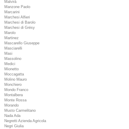
Malvirà
Manzone Paolo
Marcarini
Marchesi Alfieri
Marchesi di Barolo
Marchesi di Grésy
Marolo
Martinez
Mascarello Giuseppe
Masciarelli
Masi
Massolino
Medici
Mionetto
Moccagatta
Molino Mauro
Monchiero
Mondo Franco
Montalbera
Monte Rossa
Morando
Musto Carmelitano
Nada Ada
Negretti Azienda Agricola
Negri Giulia