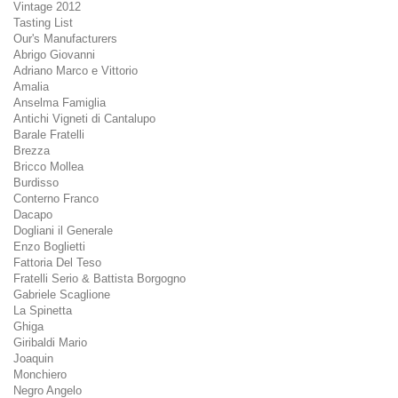
Vintage 2012
Tasting List
Our's Manufacturers
Abrigo Giovanni
Adriano Marco e Vittorio
Amalia
Anselma Famiglia
Antichi Vigneti di Cantalupo
Barale Fratelli
Brezza
Bricco Mollea
Burdisso
Conterno Franco
Dacapo
Dogliani il Generale
Enzo Boglietti
Fattoria Del Teso
Fratelli Serio & Battista Borgogno
Gabriele Scaglione
La Spinetta
Ghiga
Giribaldi Mario
Joaquin
Monchiero
Negro Angelo