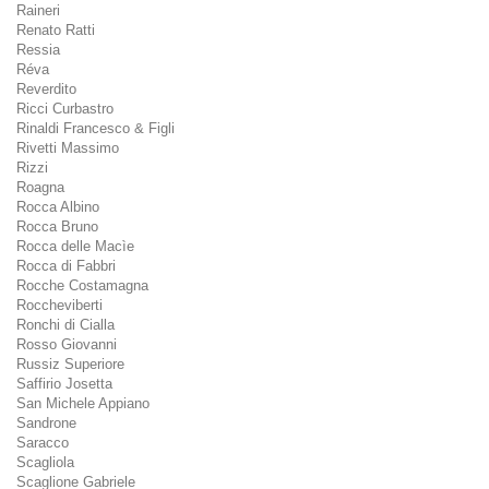
Raineri
Renato Ratti
Ressia
Réva
Reverdito
Ricci Curbastro
Rinaldi Francesco & Figli
Rivetti Massimo
Rizzi
Roagna
Rocca Albino
Rocca Bruno
Rocca delle Macìe
Rocca di Fabbri
Rocche Costamagna
Roccheviberti
Ronchi di Cialla
Rosso Giovanni
Russiz Superiore
Saffirio Josetta
San Michele Appiano
Sandrone
Saracco
Scagliola
Scaglione Gabriele