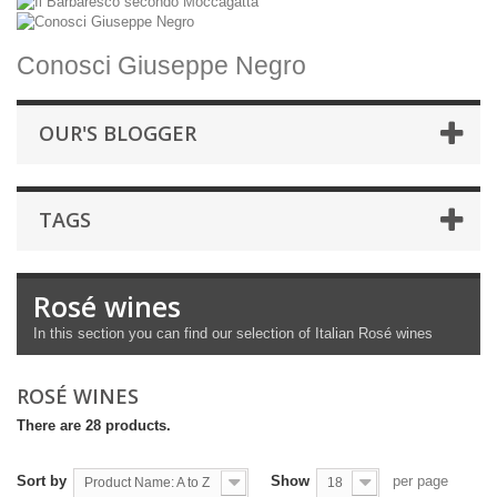
Conosci Giuseppe Negro
OUR'S BLOGGER
TAGS
Rosé wines
In this section you can find our selection of Italian Rosé wines
ROSÉ WINES
There are 28 products.
Sort by
Show
per page
Product Name: A to Z
18