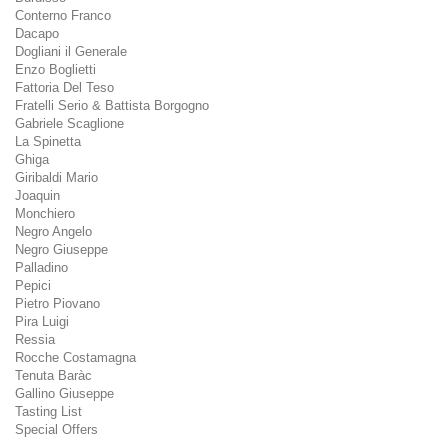
Conterno Franco
Dacapo
Dogliani il Generale
Enzo Boglietti
Fattoria Del Teso
Fratelli Serio & Battista Borgogno
Gabriele Scaglione
La Spinetta
Ghiga
Giribaldi Mario
Joaquin
Monchiero
Negro Angelo
Negro Giuseppe
Palladino
Pepici
Pietro Piovano
Pira Luigi
Ressia
Rocche Costamagna
Tenuta Baràc
Gallino Giuseppe
Tasting List
Special Offers