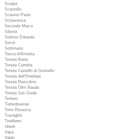
Scarpa
Scarzello
Scavino Paolo
Schiavenza
Secondo Marco
Sibona
Sobrino Edoardo
Socré
Sottimano
Tasca d'Almerita
Tenuta Baràc
Tenuta Carretta
Tenuta Castello di Grumello
Tenuta dell'Ornellaia
Tenuta Mazzolino
Tenuta Olim Bauda
Tenuta San Guido
Terlano
Tiefenbrunner
Torre Rosazza
Travaglini
Trediberri
Uberti
Vajra
Valdo