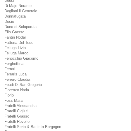
Deutz
Di Majo Norante
Dogliani il Generale
Donnafugata
Dosio
Duca di Salaparuta
Elio Grasso
Fantin Nodar
Fattoria Del Teso
Felluga Livio
Felluga Marco
Fenocchio Giacomo
Ferghettina
Ferrari
Ferraris Luca
Ferrero Claudia
Feudi Di San Gregorio
Fiorenzo Nada
Florio
Foss Marai
Fratelli Alessandria
Fratelli Cigliuti
Fratelli Grasso
Fratelli Revello
Fratelli Serio & Battista Borgogno