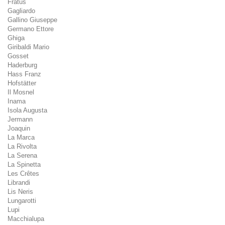
Fratus
Gagliardo
Gallino Giuseppe
Germano Ettore
Ghiga
Giribaldi Mario
Gosset
Haderburg
Hass Franz
Hofstätter
Il Mosnel
Inama
Isola Augusta
Jermann
Joaquin
La Marca
La Rivolta
La Serena
La Spinetta
Les Crêtes
Librandi
Lis Neris
Lungarotti
Lupi
Macchialupa