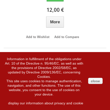
12,00 €
More
Add to Wishlist
Add to Compare
Information in fulfillment of the obligations under
SALE!
Art. 10 of the Directive n. 95/46/EC, as well as with
the provisions of Directive 2002/58/EC, as
updated by Directive 2009/136/EC, concerning
Cookies.
This site uses cookies to manage authentication,
close
navigation, and other functions. The use of this
website, you consent to the use of cookies on
your device.
display our information about privacy and cookie