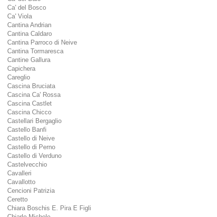
Ca' del Bosco
Ca' Viola
Cantina Andrian
Cantina Caldaro
Cantina Parroco di Neive
Cantina Tormaresca
Cantine Gallura
Capichera
Careglio
Cascina Bruciata
Cascina Ca' Rossa
Cascina Castlet
Cascina Chicco
Castellari Bergaglio
Castello Banfi
Castello di Neive
Castello di Perno
Castello di Verduno
Castelvecchio
Cavalleri
Cavallotto
Cencioni Patrizia
Ceretto
Chiara Boschis E. Pira E Figli
Chiarlo Michele