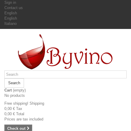
Sign in
Contact us
English
English
Italiano
Search
Cart
(empty)
No products
Free shipping!
Shipping
0,00 €
Tax
0,00 €
Total
Prices are tax included
Check out