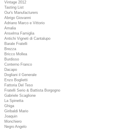
Vintage 2012
Tasting List
Our's Manufacturers
Abrigo Giovanni
Adriano Marco e Vittorio
Amalia
Anselma Famiglia
Antichi Vigneti di Cantalupo
Barale Fratelli
Brezza
Bricco Mollea
Burdisso
Conterno Franco
Dacapo
Dogliani il Generale
Enzo Boglietti
Fattoria Del Teso
Fratelli Serio & Battista Borgogno
Gabriele Scaglione
La Spinetta
Ghiga
Giribaldi Mario
Joaquin
Monchiero
Negro Angelo