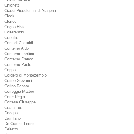
Chionetti
Ciacci Piccolomini di Aragona
Cieck
Clerico
Cogno Elvio
Colterenzio
Concilio
Contadi Castaldi
Conterno Aldo
Conterno Fantino
Conterno Franco
Conterno Paolo
Coppo
Cordero di Montezemolo
Corino Giovanni
Corino Renato
Correggia Matteo
Corte Regia
Cortese Giuseppe
Costa Teo
Dacapo
Damilano
De Castris Leone
Deltetto