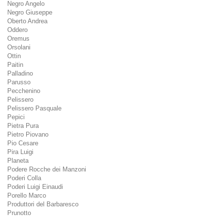
Negro Angelo
Negro Giuseppe
Oberto Andrea
Oddero
Oremus
Orsolani
Ottin
Paitin
Palladino
Parusso
Pecchenino
Pelissero
Pelissero Pasquale
Pepici
Pietra Pura
Pietro Piovano
Pio Cesare
Pira Luigi
Planeta
Podere Rocche dei Manzoni
Poderi Colla
Poderi Luigi Einaudi
Porello Marco
Produttori del Barbaresco
Prunotto