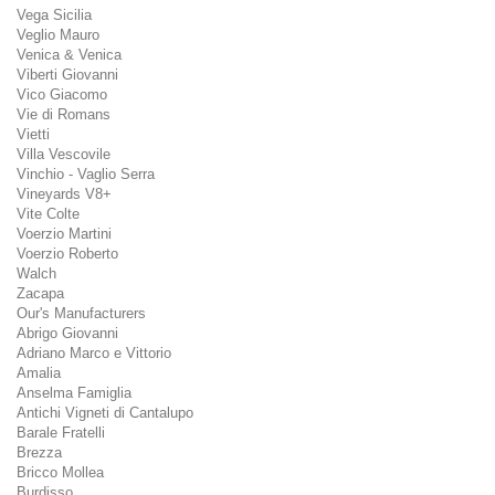
Vega Sicilia
Veglio Mauro
Venica & Venica
Viberti Giovanni
Vico Giacomo
Vie di Romans
Vietti
Villa Vescovile
Vinchio - Vaglio Serra
Vineyards V8+
Vite Colte
Voerzio Martini
Voerzio Roberto
Walch
Zacapa
Our's Manufacturers
Abrigo Giovanni
Adriano Marco e Vittorio
Amalia
Anselma Famiglia
Antichi Vigneti di Cantalupo
Barale Fratelli
Brezza
Bricco Mollea
Burdisso