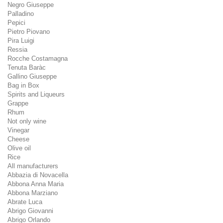
Negro Giuseppe
Palladino
Pepici
Pietro Piovano
Pira Luigi
Ressia
Rocche Costamagna
Tenuta Baràc
Gallino Giuseppe
Bag in Box
Spirits and Liqueurs
Grappe
Rhum
Not only wine
Vinegar
Cheese
Olive oil
Rice
All manufacturers
Abbazia di Novacella
Abbona Anna Maria
Abbona Marziano
Abrate Luca
Abrigo Giovanni
Abrigo Orlando