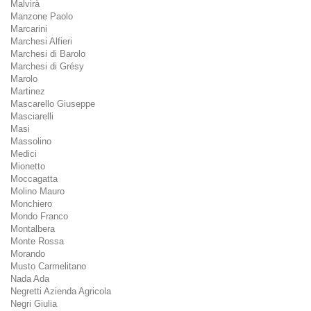
Malvirà
Manzone Paolo
Marcarini
Marchesi Alfieri
Marchesi di Barolo
Marchesi di Grésy
Marolo
Martinez
Mascarello Giuseppe
Masciarelli
Masi
Massolino
Medici
Mionetto
Moccagatta
Molino Mauro
Monchiero
Mondo Franco
Montalbera
Monte Rossa
Morando
Musto Carmelitano
Nada Ada
Negretti Azienda Agricola
Negri Giulia