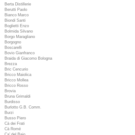
Berta Distillerie
Berutti Paolo
Bianco Marco
Biondi Santi
Boglietti Enzo
Bolmida Silvano
Borgo Maragliano
Borgogno
Boscarelli
Bovio Gianfranco
Braida di Giacomo Bologna
Brezza
Bric Cencurio
Bricco Maiolica
Bricco Mollea
Bricco Rosso
Brovia
Bruna Grimaldi
Burdisso
Burlotto G.B. Comm.
Burzi
Busso Piero
Cà dei Frati
Cà Romé
Ca' del Baio