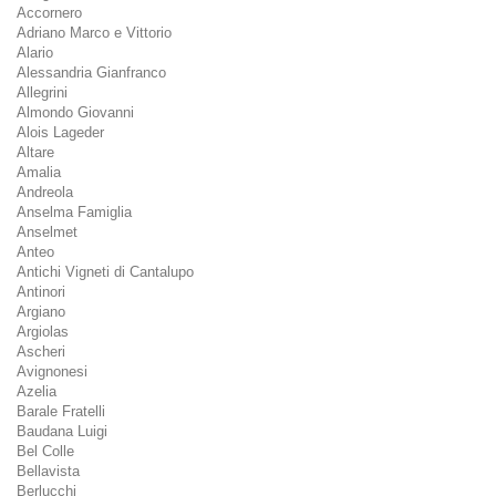
Accornero
Adriano Marco e Vittorio
Alario
Alessandria Gianfranco
Allegrini
Almondo Giovanni
Alois Lageder
Altare
Amalia
Andreola
Anselma Famiglia
Anselmet
Anteo
Antichi Vigneti di Cantalupo
Antinori
Argiano
Argiolas
Ascheri
Avignonesi
Azelia
Barale Fratelli
Baudana Luigi
Bel Colle
Bellavista
Berlucchi