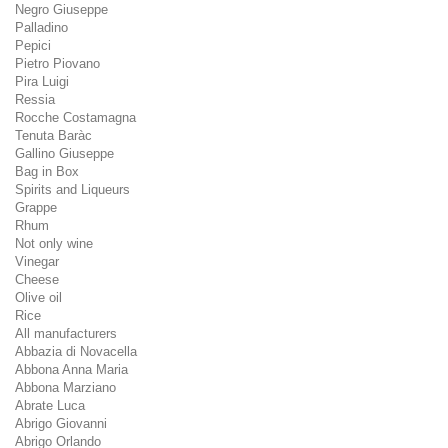
Negro Giuseppe
Palladino
Pepici
Pietro Piovano
Pira Luigi
Ressia
Rocche Costamagna
Tenuta Baràc
Gallino Giuseppe
Bag in Box
Spirits and Liqueurs
Grappe
Rhum
Not only wine
Vinegar
Cheese
Olive oil
Rice
All manufacturers
Abbazia di Novacella
Abbona Anna Maria
Abbona Marziano
Abrate Luca
Abrigo Giovanni
Abrigo Orlando