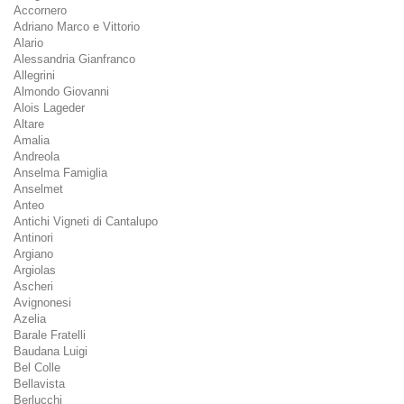
Accornero
Adriano Marco e Vittorio
Alario
Alessandria Gianfranco
Allegrini
Almondo Giovanni
Alois Lageder
Altare
Amalia
Andreola
Anselma Famiglia
Anselmet
Anteo
Antichi Vigneti di Cantalupo
Antinori
Argiano
Argiolas
Ascheri
Avignonesi
Azelia
Barale Fratelli
Baudana Luigi
Bel Colle
Bellavista
Berlucchi