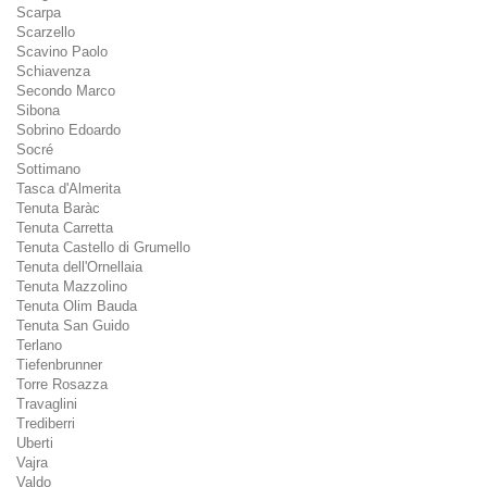
Scarpa
Scarzello
Scavino Paolo
Schiavenza
Secondo Marco
Sibona
Sobrino Edoardo
Socré
Sottimano
Tasca d'Almerita
Tenuta Baràc
Tenuta Carretta
Tenuta Castello di Grumello
Tenuta dell'Ornellaia
Tenuta Mazzolino
Tenuta Olim Bauda
Tenuta San Guido
Terlano
Tiefenbrunner
Torre Rosazza
Travaglini
Trediberri
Uberti
Vajra
Valdo