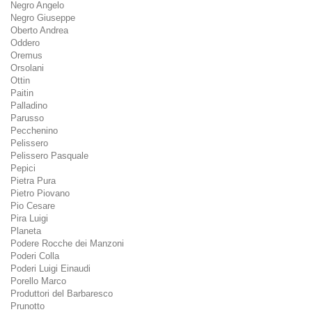
Negro Angelo
Negro Giuseppe
Oberto Andrea
Oddero
Oremus
Orsolani
Ottin
Paitin
Palladino
Parusso
Pecchenino
Pelissero
Pelissero Pasquale
Pepici
Pietra Pura
Pietro Piovano
Pio Cesare
Pira Luigi
Planeta
Podere Rocche dei Manzoni
Poderi Colla
Poderi Luigi Einaudi
Porello Marco
Produttori del Barbaresco
Prunotto