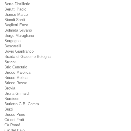
Berta Distillerie
Berutti Paolo
Bianco Marco
Biondi Santi
Boglietti Enzo
Bolmida Silvano
Borgo Maragliano
Borgogno
Boscarelli
Bovio Gianfranco
Braida di Giacomo Bologna
Brezza
Bric Cencurio
Bricco Maiolica
Bricco Mollea
Bricco Rosso
Brovia
Bruna Grimaldi
Burdisso
Burlotto G.B. Comm.
Burzi
Busso Piero
Cà dei Frati
Cà Romé
Ca' del Baio