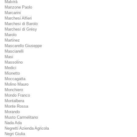
Malvirà
Manzone Paolo
Marcarini
Marchesi Alfieri
Marchesi di Barolo
Marchesi di Grésy
Marolo
Martinez
Mascarello Giuseppe
Masciarelli
Masi
Massolino
Medici
Mionetto
Moccagatta
Molino Mauro
Monchiero
Mondo Franco
Montalbera
Monte Rossa
Morando
Musto Carmelitano
Nada Ada
Negretti Azienda Agricola
Negri Giulia