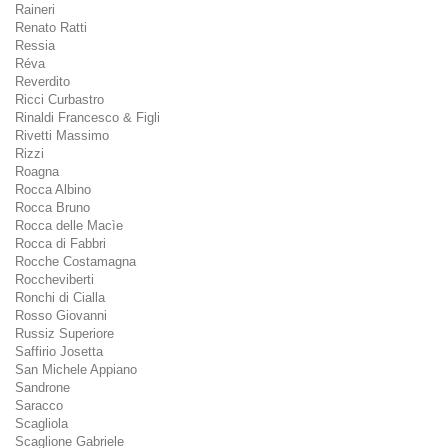
Raineri
Renato Ratti
Ressia
Réva
Reverdito
Ricci Curbastro
Rinaldi Francesco & Figli
Rivetti Massimo
Rizzi
Roagna
Rocca Albino
Rocca Bruno
Rocca delle Macìe
Rocca di Fabbri
Rocche Costamagna
Roccheviberti
Ronchi di Cialla
Rosso Giovanni
Russiz Superiore
Saffirio Josetta
San Michele Appiano
Sandrone
Saracco
Scagliola
Scaglione Gabriele