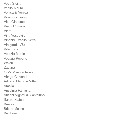
Vega Sicilia
Veglio Mauro
Venica & Venica
Viberti Giovanni
Vico Giacomo
Vie di Romans
Vietti
Villa Vescovile
Vinchio - Vaglio Serra
Vineyards V8+
Vite Colte
Voerzio Martini
Voerzio Roberto
Walch
Zacapa
Our's Manufacturers
Abrigo Giovanni
Adriano Marco e Vittorio
Amalia
Anselma Famiglia
Antichi Vigneti di Cantalupo
Barale Fratelli
Brezza
Bricco Mollea
Burdisso