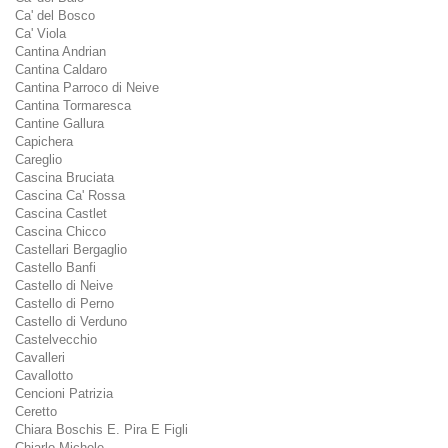
Ca' del Bosco
Ca' Viola
Cantina Andrian
Cantina Caldaro
Cantina Parroco di Neive
Cantina Tormaresca
Cantine Gallura
Capichera
Careglio
Cascina Bruciata
Cascina Ca' Rossa
Cascina Castlet
Cascina Chicco
Castellari Bergaglio
Castello Banfi
Castello di Neive
Castello di Perno
Castello di Verduno
Castelvecchio
Cavalleri
Cavallotto
Cencioni Patrizia
Ceretto
Chiara Boschis E. Pira E Figli
Chiarlo Michele