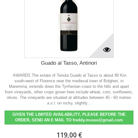
Guado al Tasso, Antinori
AWARDS The estate of Tenuta Guado al Tasso is about 80 Km.
south-west of Florence near the medieval town of Bolgheri, in
Maremma, extends down the Tyrrhenian coast to the hills and apart
from vineyards, other crops grown here include wheat, corn, sunflowers,
olives. The vineyards are situated at altitudes between 45 - 60 metres
a.s.l. on rocky, slightly...
GIVEN THE LIMITED AVAILABILITY, PLEASE BEFORE THE
ORDER, SEND AN E MAIL TO freddy.musso@gmail.com
119,00 €