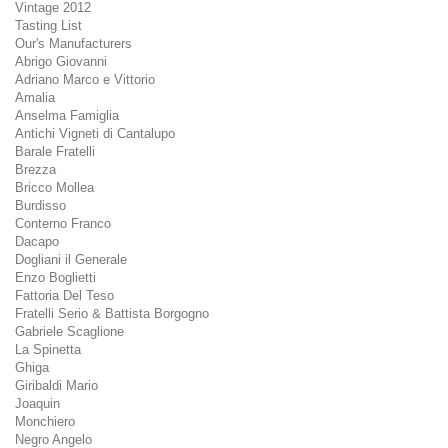
Vintage 2012
Tasting List
Our's Manufacturers
Abrigo Giovanni
Adriano Marco e Vittorio
Amalia
Anselma Famiglia
Antichi Vigneti di Cantalupo
Barale Fratelli
Brezza
Bricco Mollea
Burdisso
Conterno Franco
Dacapo
Dogliani il Generale
Enzo Boglietti
Fattoria Del Teso
Fratelli Serio & Battista Borgogno
Gabriele Scaglione
La Spinetta
Ghiga
Giribaldi Mario
Joaquin
Monchiero
Negro Angelo