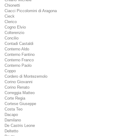
Chionetti
Ciacci Piccolomini di Aragona
Cieck
Clerico
Cogno Elvio
Colterenzio
Concilio
Contadi Castaldi
Conterno Aldo
Conterno Fantino
Conterno Franco
Conterno Paolo
Coppo
Cordero di Montezemolo
Corino Giovanni
Corino Renato
Correggia Matteo
Corte Regia
Cortese Giuseppe
Costa Teo
Dacapo
Damilano
De Castris Leone
Deltetto