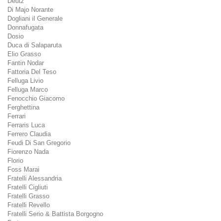
Deutz
Di Majo Norante
Dogliani il Generale
Donnafugata
Dosio
Duca di Salaparuta
Elio Grasso
Fantin Nodar
Fattoria Del Teso
Felluga Livio
Felluga Marco
Fenocchio Giacomo
Ferghettina
Ferrari
Ferraris Luca
Ferrero Claudia
Feudi Di San Gregorio
Fiorenzo Nada
Florio
Foss Marai
Fratelli Alessandria
Fratelli Cigliuti
Fratelli Grasso
Fratelli Revello
Fratelli Serio & Battista Borgogno