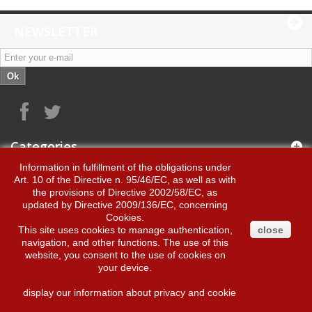
NEWSLETTER
Ok
Categories
Information in fulfillment of the obligations under
Art. 10 of the Directive n. 95/46/EC, as well as with
Information
the provisions of Directive 2002/58/EC, as
updated by Directive 2009/136/EC, concerning
Cookies.
Byvino s.n.c.
This site uses cookies to manage authentication,
close
navigation, and other functions. The use of this
website, you consent to the use of cookies on
My account
your device.
display our information about privacy and cookie
© 2014
Ecommerce software by Proton