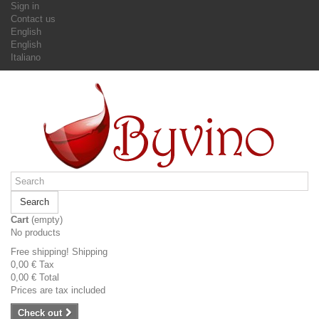
Sign in
Contact us
English
English
Italiano
Search
Cart
(empty)
No products
Free shipping!
Shipping
0,00 €
Tax
0,00 €
Total
Prices are tax included
Check out