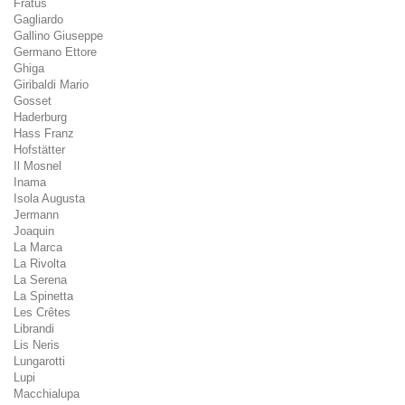
Fratus
Gagliardo
Gallino Giuseppe
Germano Ettore
Ghiga
Giribaldi Mario
Gosset
Haderburg
Hass Franz
Hofstätter
Il Mosnel
Inama
Isola Augusta
Jermann
Joaquin
La Marca
La Rivolta
La Serena
La Spinetta
Les Crêtes
Librandi
Lis Neris
Lungarotti
Lupi
Macchialupa