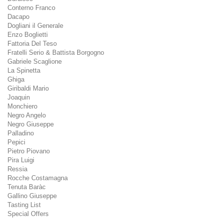
Conterno Franco
Dacapo
Dogliani il Generale
Enzo Boglietti
Fattoria Del Teso
Fratelli Serio & Battista Borgogno
Gabriele Scaglione
La Spinetta
Ghiga
Giribaldi Mario
Joaquin
Monchiero
Negro Angelo
Negro Giuseppe
Palladino
Pepici
Pietro Piovano
Pira Luigi
Ressia
Rocche Costamagna
Tenuta Baràc
Gallino Giuseppe
Tasting List
Special Offers