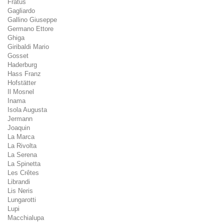
Fratus
Gagliardo
Gallino Giuseppe
Germano Ettore
Ghiga
Giribaldi Mario
Gosset
Haderburg
Hass Franz
Hofstätter
Il Mosnel
Inama
Isola Augusta
Jermann
Joaquin
La Marca
La Rivolta
La Serena
La Spinetta
Les Crêtes
Librandi
Lis Neris
Lungarotti
Lupi
Macchialupa