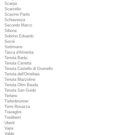
Scarpa
Scarzello
Scavino Paolo
Schiavenza
Secondo Marco
Sibona
Sobrino Edoardo
Socré
Sottimano
Tasca d'Almerita
Tenuta Baràc
Tenuta Carretta
Tenuta Castello di Grumello
Tenuta dell'Ornellaia
Tenuta Mazzolino
Tenuta Olim Bauda
Tenuta San Guido
Terlano
Tiefenbrunner
Torre Rosazza
Travaglini
Trediberri
Uberti
Vajra
Valdo