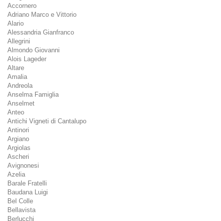
Accornero
Adriano Marco e Vittorio
Alario
Alessandria Gianfranco
Allegrini
Almondo Giovanni
Alois Lageder
Altare
Amalia
Andreola
Anselma Famiglia
Anselmet
Anteo
Antichi Vigneti di Cantalupo
Antinori
Argiano
Argiolas
Ascheri
Avignonesi
Azelia
Barale Fratelli
Baudana Luigi
Bel Colle
Bellavista
Berlucchi