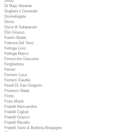
Deutz
Di Majo Norante
Dogliani il Generale
Donnafugata
Dosio
Duca di Salaparuta
Elio Grasso
Fantin Nodar
Fattoria Del Teso
Felluga Livio
Felluga Marco
Fenocchio Giacomo
Ferghettina
Ferrari
Ferraris Luca
Ferrero Claudia
Feudi Di San Gregorio
Fiorenzo Nada
Florio
Foss Marai
Fratelli Alessandria
Fratelli Cigliuti
Fratelli Grasso
Fratelli Revello
Fratelli Serio & Battista Borgogno