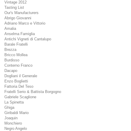
Vintage 2012
Tasting List
Our's Manufacturers
Abrigo Giovanni
Adriano Marco e Vittorio
Amalia
Anselma Famiglia
Antichi Vigneti di Cantalupo
Barale Fratelli
Brezza
Bricco Mollea
Burdisso
Conterno Franco
Dacapo
Dogliani il Generale
Enzo Boglietti
Fattoria Del Teso
Fratelli Serio & Battista Borgogno
Gabriele Scaglione
La Spinetta
Ghiga
Giribaldi Mario
Joaquin
Monchiero
Negro Angelo