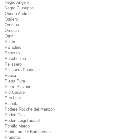
Negro Angelo
Negro Giuseppe
Oberto Andrea
Oddero
Oremus
Orsolani
Ottin
Paitin
Palladino
Parusso
Pecchenino
Pelissero
Pelissero Pasquale
Pepici
Pietra Pura
Pietro Piovano
Pio Cesare
Pira Luigi
Planeta
Podere Rocche dei Manzoni
Poderi Colla
Poderi Luigi Einaudi
Porello Marco
Produttori del Barbaresco
Prunotto