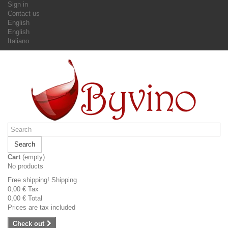
Sign in
Contact us
English
English
Italiano
Search
Cart
(empty)
No products
Free shipping!
Shipping
0,00 €
Tax
0,00 €
Total
Prices are tax included
Check out