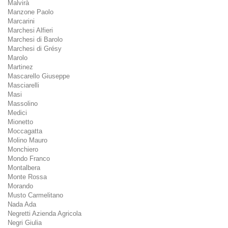
Malvirà
Manzone Paolo
Marcarini
Marchesi Alfieri
Marchesi di Barolo
Marchesi di Grésy
Marolo
Martinez
Mascarello Giuseppe
Masciarelli
Masi
Massolino
Medici
Mionetto
Moccagatta
Molino Mauro
Monchiero
Mondo Franco
Montalbera
Monte Rossa
Morando
Musto Carmelitano
Nada Ada
Negretti Azienda Agricola
Negri Giulia