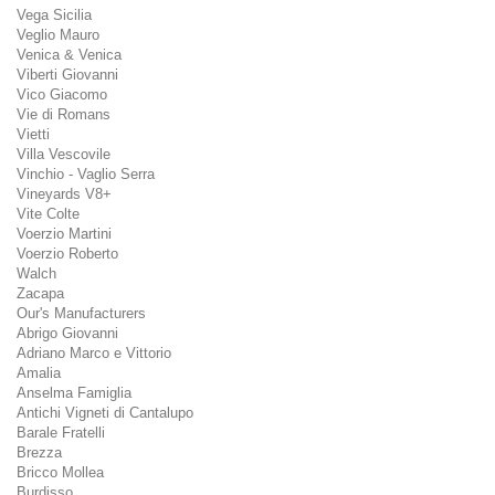
Vega Sicilia
Veglio Mauro
Venica & Venica
Viberti Giovanni
Vico Giacomo
Vie di Romans
Vietti
Villa Vescovile
Vinchio - Vaglio Serra
Vineyards V8+
Vite Colte
Voerzio Martini
Voerzio Roberto
Walch
Zacapa
Our's Manufacturers
Abrigo Giovanni
Adriano Marco e Vittorio
Amalia
Anselma Famiglia
Antichi Vigneti di Cantalupo
Barale Fratelli
Brezza
Bricco Mollea
Burdisso