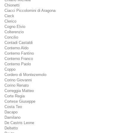
Chionetti
Ciacci Piccolomini di Aragona
Cieck
Clerico
Cogno Elvio
Colterenzio
Concilio
Contadi Castaldi
Conterno Aldo
Conterno Fantino
Conterno Franco
Conterno Paolo
Coppo
Cordero di Montezemolo
Corino Giovanni
Corino Renato
Correggia Matteo
Corte Regia
Cortese Giuseppe
Costa Teo
Dacapo
Damilano
De Castris Leone
Deltetto