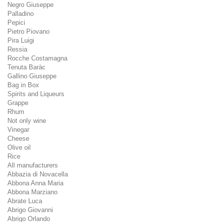
Negro Giuseppe
Palladino
Pepici
Pietro Piovano
Pira Luigi
Ressia
Rocche Costamagna
Tenuta Baràc
Gallino Giuseppe
Bag in Box
Spirits and Liqueurs
Grappe
Rhum
Not only wine
Vinegar
Cheese
Olive oil
Rice
All manufacturers
Abbazia di Novacella
Abbona Anna Maria
Abbona Marziano
Abrate Luca
Abrigo Giovanni
Abrigo Orlando