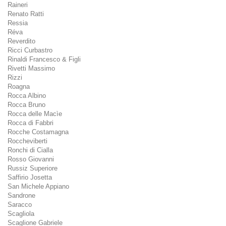
Raineri
Renato Ratti
Ressia
Réva
Reverdito
Ricci Curbastro
Rinaldi Francesco & Figli
Rivetti Massimo
Rizzi
Roagna
Rocca Albino
Rocca Bruno
Rocca delle Macìe
Rocca di Fabbri
Rocche Costamagna
Roccheviberti
Ronchi di Cialla
Rosso Giovanni
Russiz Superiore
Saffirio Josetta
San Michele Appiano
Sandrone
Saracco
Scagliola
Scaglione Gabriele