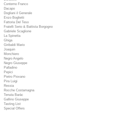
Conterno Franco
Dacapo
Dogliani il Generale
Enzo Boglietti
Fattoria Del Teso
Fratelli Serio & Battista Borgogno
Gabriele Scaglione
La Spinetta
Ghiga
Giribaldi Mario
Joaquin
Monchiero
Negro Angelo
Negro Giuseppe
Palladino
Pepici
Pietro Piovano
Pira Luigi
Ressia
Rocche Costamagna
Tenuta Baràc
Gallino Giuseppe
Tasting List
Special Offers