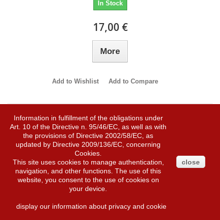
In Stock
17,00 €
More
Add to Wishlist
Add to Compare
Information in fulfillment of the obligations under
Art. 10 of the Directive n. 95/46/EC, as well as with
the provisions of Directive 2002/58/EC, as
updated by Directive 2009/136/EC, concerning
Cookies.
This site uses cookies to manage authentication,
close
navigation, and other functions. The use of this
website, you consent to the use of cookies on
your device.
display our information about privacy and cookie