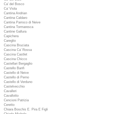
Ca' del Bosco
Ca' Viola
Cantina Andrian
Cantina Caldaro
Cantina Parroco di Neive
Cantina Tormaresca
Cantine Gallura
Capichera
Careglio
Cascina Bruciata
Cascina Ca' Rossa
Cascina Castlet
Cascina Chicco
Castellari Bergaglio
Castello Banfi
Castello di Neive
Castello di Perno
Castello di Verduno
Castelvecchio
Cavalleri
Cavallotto
Cencioni Patrizia
Ceretto
Chiara Boschis E. Pira E Figli
Chiarlo Michele