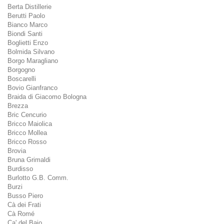
Berta Distillerie
Berutti Paolo
Bianco Marco
Biondi Santi
Boglietti Enzo
Bolmida Silvano
Borgo Maragliano
Borgogno
Boscarelli
Bovio Gianfranco
Braida di Giacomo Bologna
Brezza
Bric Cencurio
Bricco Maiolica
Bricco Mollea
Bricco Rosso
Brovia
Bruna Grimaldi
Burdisso
Burlotto G.B. Comm.
Burzi
Busso Piero
Cà dei Frati
Cà Romé
Ca' del Baio