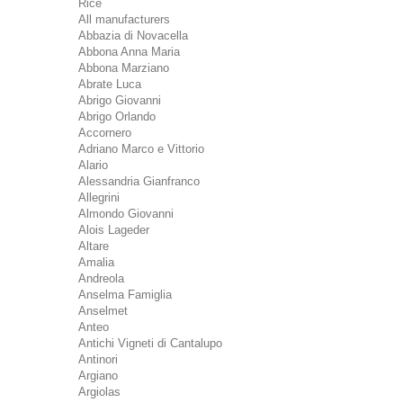
Rice
All manufacturers
Abbazia di Novacella
Abbona Anna Maria
Abbona Marziano
Abrate Luca
Abrigo Giovanni
Abrigo Orlando
Accornero
Adriano Marco e Vittorio
Alario
Alessandria Gianfranco
Allegrini
Almondo Giovanni
Alois Lageder
Altare
Amalia
Andreola
Anselma Famiglia
Anselmet
Anteo
Antichi Vigneti di Cantalupo
Antinori
Argiano
Argiolas