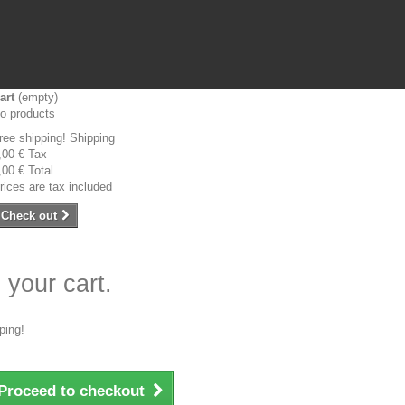
art
(empty)
o products
ree shipping!
Shipping
,00 €
Tax
,00 €
Total
rices are tax included
Check out
 your cart.
ping!
Proceed to checkout