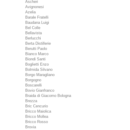
Ascheri
Avignonesi
Azelia
Barale Fratelli
Baudana Luigi
Bel Colle
Bellavista
Berlucchi
Berta Distillerie
Berutti Paolo
Bianco Marco
Biondi Santi
Boglietti Enzo
Bolmida Silvano
Borgo Maragliano
Borgogno
Boscarelli
Bovio Gianfranco
Braida di Giacomo Bologna
Brezza
Bric Cencurio
Bricco Maiolica
Bricco Mollea
Bricco Rosso
Brovia