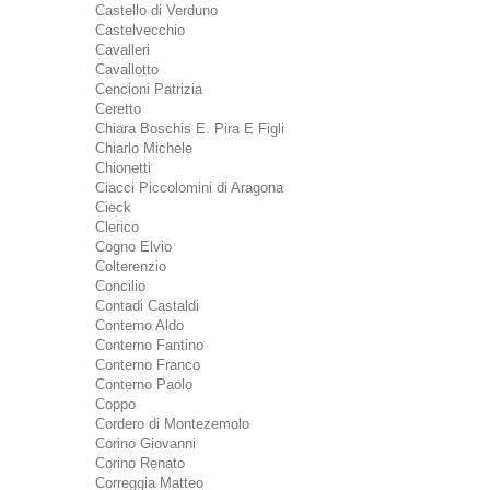
Castello di Verduno
Castelvecchio
Cavalleri
Cavallotto
Cencioni Patrizia
Ceretto
Chiara Boschis E. Pira E Figli
Chiarlo Michele
Chionetti
Ciacci Piccolomini di Aragona
Cieck
Clerico
Cogno Elvio
Colterenzio
Concilio
Contadi Castaldi
Conterno Aldo
Conterno Fantino
Conterno Franco
Conterno Paolo
Coppo
Cordero di Montezemolo
Corino Giovanni
Corino Renato
Correggia Matteo