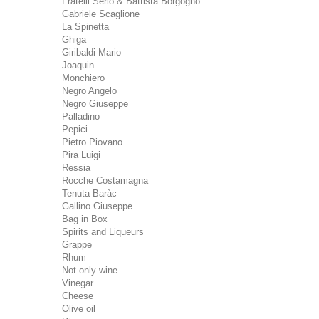
Fratelli Serio & Battista Borgogno
Gabriele Scaglione
La Spinetta
Ghiga
Giribaldi Mario
Joaquin
Monchiero
Negro Angelo
Negro Giuseppe
Palladino
Pepici
Pietro Piovano
Pira Luigi
Ressia
Rocche Costamagna
Tenuta Baràc
Gallino Giuseppe
Bag in Box
Spirits and Liqueurs
Grappe
Rhum
Not only wine
Vinegar
Cheese
Olive oil