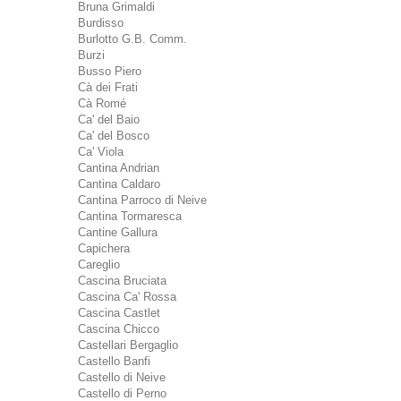
Bruna Grimaldi
Burdisso
Burlotto G.B. Comm.
Burzi
Busso Piero
Cà dei Frati
Cà Romé
Ca' del Baio
Ca' del Bosco
Ca' Viola
Cantina Andrian
Cantina Caldaro
Cantina Parroco di Neive
Cantina Tormaresca
Cantine Gallura
Capichera
Careglio
Cascina Bruciata
Cascina Ca' Rossa
Cascina Castlet
Cascina Chicco
Castellari Bergaglio
Castello Banfi
Castello di Neive
Castello di Perno