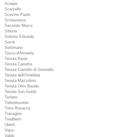
Scarpa
Scarzello
Scavino Paolo
Schiavenza
Secondo Marco
Sibona
Sobrino Edoardo
Socré
Sottimano
Tasca d'Almerita
Tenuta Baràc
Tenuta Carretta
Tenuta Castello di Grumello
Tenuta dell'Ornellaia
Tenuta Mazzolino
Tenuta Olim Bauda
Tenuta San Guido
Terlano
Tiefenbrunner
Torre Rosazza
Travaglini
Trediberri
Uberti
Vajra
Valdo