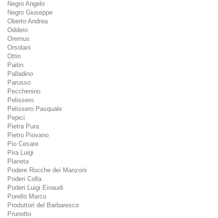
Negro Angelo
Negro Giuseppe
Oberto Andrea
Oddero
Oremus
Orsolani
Ottin
Paitin
Palladino
Parusso
Pecchenino
Pelissero
Pelissero Pasquale
Pepici
Pietra Pura
Pietro Piovano
Pio Cesare
Pira Luigi
Planeta
Podere Rocche dei Manzoni
Poderi Colla
Poderi Luigi Einaudi
Porello Marco
Produttori del Barbaresco
Prunotto