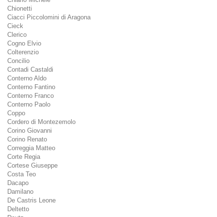
Chionetti
Ciacci Piccolomini di Aragona
Cieck
Clerico
Cogno Elvio
Colterenzio
Concilio
Contadi Castaldi
Conterno Aldo
Conterno Fantino
Conterno Franco
Conterno Paolo
Coppo
Cordero di Montezemolo
Corino Giovanni
Corino Renato
Correggia Matteo
Corte Regia
Cortese Giuseppe
Costa Teo
Dacapo
Damilano
De Castris Leone
Deltetto