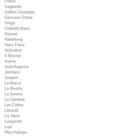
Fratus
Gagliardo
Gallino Giuseppe
Germano Ettore
Ghiga
Giribaldi Mario
Gosset
Haderburg
Hass Franz
Hofstätter
Il Mosnel
Inama
Isola Augusta
Jermann
Joaquin
La Marca
La Rivolta
La Serena
La Spinetta
Les Crêtes
Librandi
Lis Neris
Lungarotti
Lupi
Macchialupa