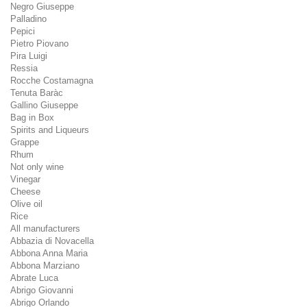
Negro Giuseppe
Palladino
Pepici
Pietro Piovano
Pira Luigi
Ressia
Rocche Costamagna
Tenuta Baràc
Gallino Giuseppe
Bag in Box
Spirits and Liqueurs
Grappe
Rhum
Not only wine
Vinegar
Cheese
Olive oil
Rice
All manufacturers
Abbazia di Novacella
Abbona Anna Maria
Abbona Marziano
Abrate Luca
Abrigo Giovanni
Abrigo Orlando