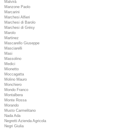
Malvirà
Manzone Paolo
Marcarini
Marchesi Alfieri
Marchesi di Barolo
Marchesi di Grésy
Marolo
Martinez
Mascarello Giuseppe
Masciarelli
Masi
Massolino
Medici
Mionetto
Moccagatta
Molino Mauro
Monchiero
Mondo Franco
Montalbera
Monte Rossa
Morando
Musto Carmelitano
Nada Ada
Negretti Azienda Agricola
Negri Giulia