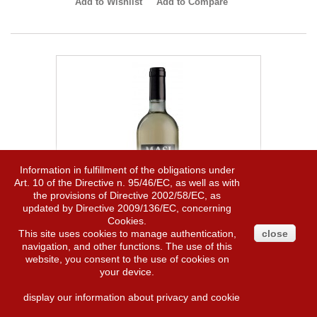
Add to Wishlist
Add to Compare
Information in fulfillment of the obligations under
Art. 10 of the Directive n. 95/46/EC, as well as with
the provisions of Directive 2002/58/EC, as
updated by Directive 2009/136/EC, concerning
Cookies.
This site uses cookies to manage authentication,
close
navigation, and other functions. The use of this
Soave Classico Levarìe, Masi
website, you consent to the use of cookies on
your device.
Levarìe: refers to the east-facing slopes of the Soave Classico area,
display our information about privacy and cookie
which benefit from the light and the cool morning sun. The result is
wines that are particularly soft and elegant