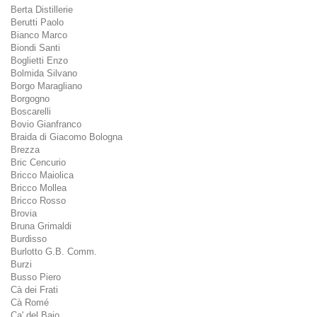
Berta Distillerie
Berutti Paolo
Bianco Marco
Biondi Santi
Boglietti Enzo
Bolmida Silvano
Borgo Maragliano
Borgogno
Boscarelli
Bovio Gianfranco
Braida di Giacomo Bologna
Brezza
Bric Cencurio
Bricco Maiolica
Bricco Mollea
Bricco Rosso
Brovia
Bruna Grimaldi
Burdisso
Burlotto G.B. Comm.
Burzi
Busso Piero
Cà dei Frati
Cà Romé
Ca' del Baio