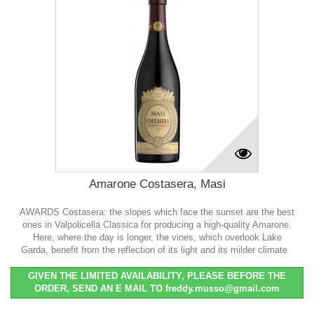
Amarone Costasera, Masi
AWARDS Costasera: the slopes which face the sunset are the best
ones in Valpolicella Classica for producing a high-quality Amarone.
Here, where the day is longer, the vines, which overlook Lake
Garda, benefit from the reflection of its light and its milder climate
GIVEN THE LIMITED AVAILABILITY, PLEASE BEFORE THE
ORDER, SEND AN E MAIL TO freddy.musso@gmail.com