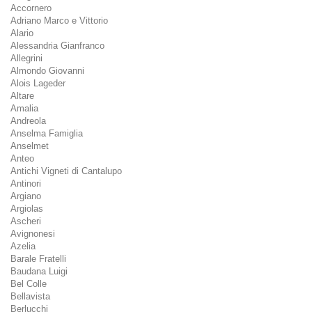
Accornero
Adriano Marco e Vittorio
Alario
Alessandria Gianfranco
Allegrini
Almondo Giovanni
Alois Lageder
Altare
Amalia
Andreola
Anselma Famiglia
Anselmet
Anteo
Antichi Vigneti di Cantalupo
Antinori
Argiano
Argiolas
Ascheri
Avignonesi
Azelia
Barale Fratelli
Baudana Luigi
Bel Colle
Bellavista
Berlucchi