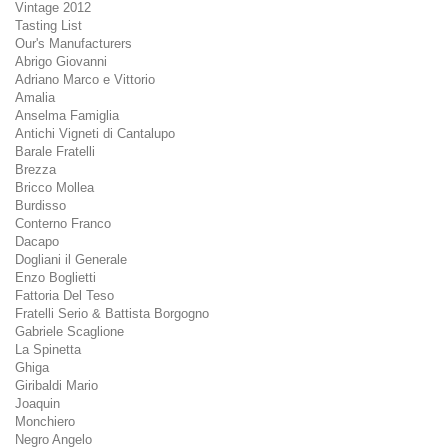
Vintage 2012
Tasting List
Our's Manufacturers
Abrigo Giovanni
Adriano Marco e Vittorio
Amalia
Anselma Famiglia
Antichi Vigneti di Cantalupo
Barale Fratelli
Brezza
Bricco Mollea
Burdisso
Conterno Franco
Dacapo
Dogliani il Generale
Enzo Boglietti
Fattoria Del Teso
Fratelli Serio & Battista Borgogno
Gabriele Scaglione
La Spinetta
Ghiga
Giribaldi Mario
Joaquin
Monchiero
Negro Angelo