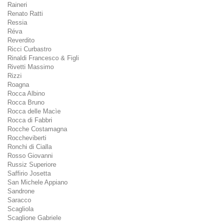
Raineri
Renato Ratti
Ressia
Réva
Reverdito
Ricci Curbastro
Rinaldi Francesco & Figli
Rivetti Massimo
Rizzi
Roagna
Rocca Albino
Rocca Bruno
Rocca delle Macìe
Rocca di Fabbri
Rocche Costamagna
Roccheviberti
Ronchi di Cialla
Rosso Giovanni
Russiz Superiore
Saffirio Josetta
San Michele Appiano
Sandrone
Saracco
Scagliola
Scaglione Gabriele