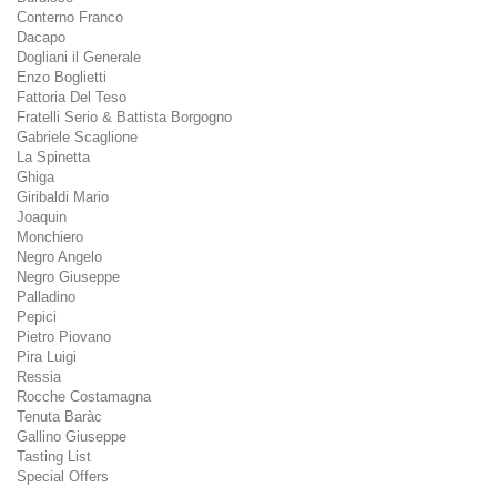
Conterno Franco
Dacapo
Dogliani il Generale
Enzo Boglietti
Fattoria Del Teso
Fratelli Serio & Battista Borgogno
Gabriele Scaglione
La Spinetta
Ghiga
Giribaldi Mario
Joaquin
Monchiero
Negro Angelo
Negro Giuseppe
Palladino
Pepici
Pietro Piovano
Pira Luigi
Ressia
Rocche Costamagna
Tenuta Baràc
Gallino Giuseppe
Tasting List
Special Offers