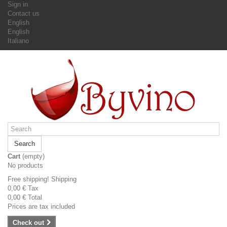
Sign in
Contact us
English
English
Italiano
Search
Cart
(empty)
No products
Free shipping!
Shipping
0,00 €
Tax
0,00 €
Total
Prices are tax included
Check out