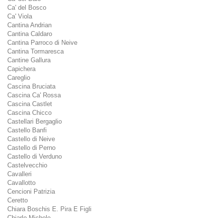
Ca' del Bosco
Ca' Viola
Cantina Andrian
Cantina Caldaro
Cantina Parroco di Neive
Cantina Tormaresca
Cantine Gallura
Capichera
Careglio
Cascina Bruciata
Cascina Ca' Rossa
Cascina Castlet
Cascina Chicco
Castellari Bergaglio
Castello Banfi
Castello di Neive
Castello di Perno
Castello di Verduno
Castelvecchio
Cavalleri
Cavallotto
Cencioni Patrizia
Ceretto
Chiara Boschis E. Pira E Figli
Chiarlo Michele