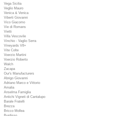
Vega Sicilia
Veglio Mauro
Venica & Venica
Viberti Giovanni
Vico Giacomo
Vie di Romans
Vietti
Villa Vescovile
Vinchio - Vaglio Serra
Vineyards V8+
Vite Colte
Voerzio Martini
Voerzio Roberto
Walch
Zacapa
Our's Manufacturers
Abrigo Giovanni
Adriano Marco e Vittorio
Amalia
Anselma Famiglia
Antichi Vigneti di Cantalupo
Barale Fratelli
Brezza
Bricco Mollea
Burdisso