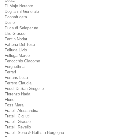
Deutz
Di Majo Norante
Dogliani il Generale
Donnafugata
Dosio
Duca di Salaparuta
Elio Grasso
Fantin Nodar
Fattoria Del Teso
Felluga Livio
Felluga Marco
Fenocchio Giacomo
Ferghettina
Ferrari
Ferraris Luca
Ferrero Claudia
Feudi Di San Gregorio
Fiorenzo Nada
Florio
Foss Marai
Fratelli Alessandria
Fratelli Cigliuti
Fratelli Grasso
Fratelli Revello
Fratelli Serio & Battista Borgogno