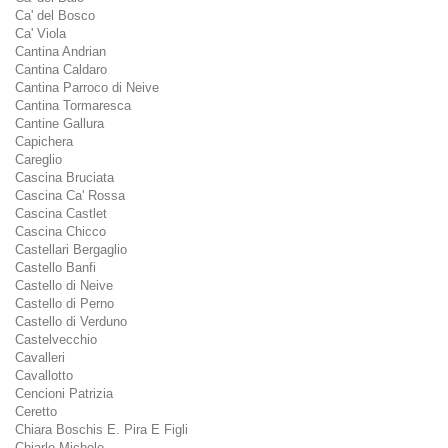
Ca' del Bosco
Ca' Viola
Cantina Andrian
Cantina Caldaro
Cantina Parroco di Neive
Cantina Tormaresca
Cantine Gallura
Capichera
Careglio
Cascina Bruciata
Cascina Ca' Rossa
Cascina Castlet
Cascina Chicco
Castellari Bergaglio
Castello Banfi
Castello di Neive
Castello di Perno
Castello di Verduno
Castelvecchio
Cavalleri
Cavallotto
Cencioni Patrizia
Ceretto
Chiara Boschis E. Pira E Figli
Chiarlo Michele