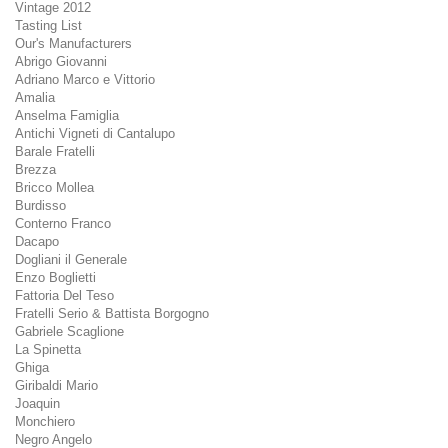
Vintage 2012
Tasting List
Our's Manufacturers
Abrigo Giovanni
Adriano Marco e Vittorio
Amalia
Anselma Famiglia
Antichi Vigneti di Cantalupo
Barale Fratelli
Brezza
Bricco Mollea
Burdisso
Conterno Franco
Dacapo
Dogliani il Generale
Enzo Boglietti
Fattoria Del Teso
Fratelli Serio & Battista Borgogno
Gabriele Scaglione
La Spinetta
Ghiga
Giribaldi Mario
Joaquin
Monchiero
Negro Angelo