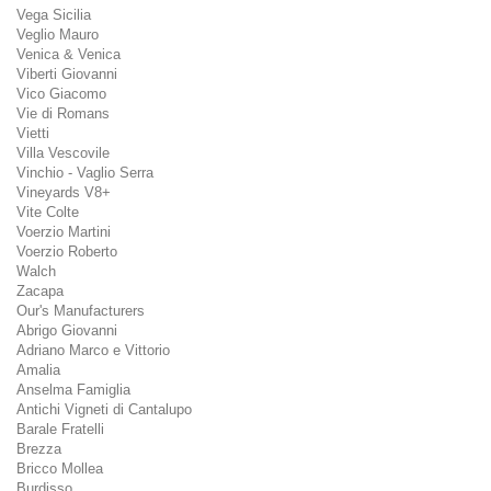
Vega Sicilia
Veglio Mauro
Venica & Venica
Viberti Giovanni
Vico Giacomo
Vie di Romans
Vietti
Villa Vescovile
Vinchio - Vaglio Serra
Vineyards V8+
Vite Colte
Voerzio Martini
Voerzio Roberto
Walch
Zacapa
Our's Manufacturers
Abrigo Giovanni
Adriano Marco e Vittorio
Amalia
Anselma Famiglia
Antichi Vigneti di Cantalupo
Barale Fratelli
Brezza
Bricco Mollea
Burdisso