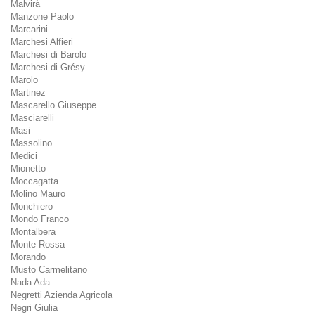
Malvirà
Manzone Paolo
Marcarini
Marchesi Alfieri
Marchesi di Barolo
Marchesi di Grésy
Marolo
Martinez
Mascarello Giuseppe
Masciarelli
Masi
Massolino
Medici
Mionetto
Moccagatta
Molino Mauro
Monchiero
Mondo Franco
Montalbera
Monte Rossa
Morando
Musto Carmelitano
Nada Ada
Negretti Azienda Agricola
Negri Giulia