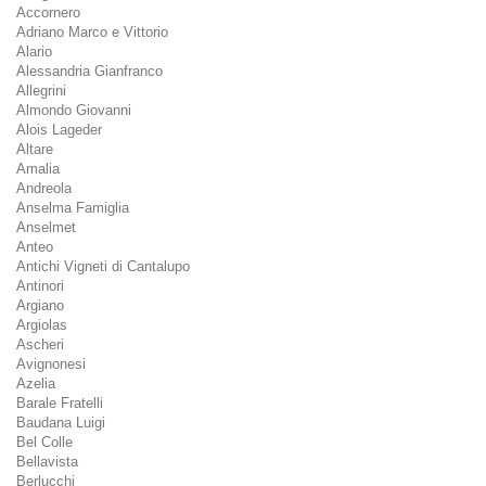
Accornero
Adriano Marco e Vittorio
Alario
Alessandria Gianfranco
Allegrini
Almondo Giovanni
Alois Lageder
Altare
Amalia
Andreola
Anselma Famiglia
Anselmet
Anteo
Antichi Vigneti di Cantalupo
Antinori
Argiano
Argiolas
Ascheri
Avignonesi
Azelia
Barale Fratelli
Baudana Luigi
Bel Colle
Bellavista
Berlucchi