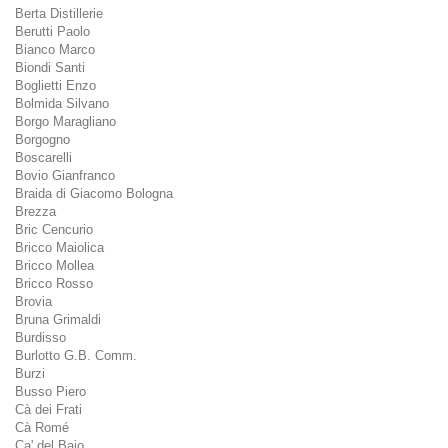
Berta Distillerie
Berutti Paolo
Bianco Marco
Biondi Santi
Boglietti Enzo
Bolmida Silvano
Borgo Maragliano
Borgogno
Boscarelli
Bovio Gianfranco
Braida di Giacomo Bologna
Brezza
Bric Cencurio
Bricco Maiolica
Bricco Mollea
Bricco Rosso
Brovia
Bruna Grimaldi
Burdisso
Burlotto G.B. Comm.
Burzi
Busso Piero
Cà dei Frati
Cà Romé
Ca' del Baio