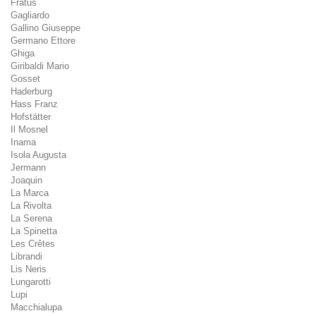
Fratus
Gagliardo
Gallino Giuseppe
Germano Ettore
Ghiga
Giribaldi Mario
Gosset
Haderburg
Hass Franz
Hofstätter
Il Mosnel
Inama
Isola Augusta
Jermann
Joaquin
La Marca
La Rivolta
La Serena
La Spinetta
Les Crêtes
Librandi
Lis Neris
Lungarotti
Lupi
Macchialupa