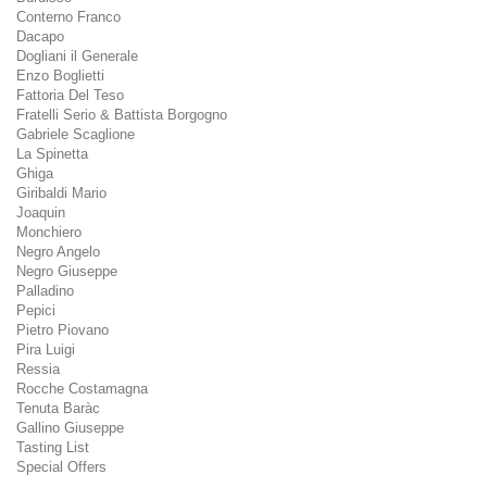
Conterno Franco
Dacapo
Dogliani il Generale
Enzo Boglietti
Fattoria Del Teso
Fratelli Serio & Battista Borgogno
Gabriele Scaglione
La Spinetta
Ghiga
Giribaldi Mario
Joaquin
Monchiero
Negro Angelo
Negro Giuseppe
Palladino
Pepici
Pietro Piovano
Pira Luigi
Ressia
Rocche Costamagna
Tenuta Baràc
Gallino Giuseppe
Tasting List
Special Offers