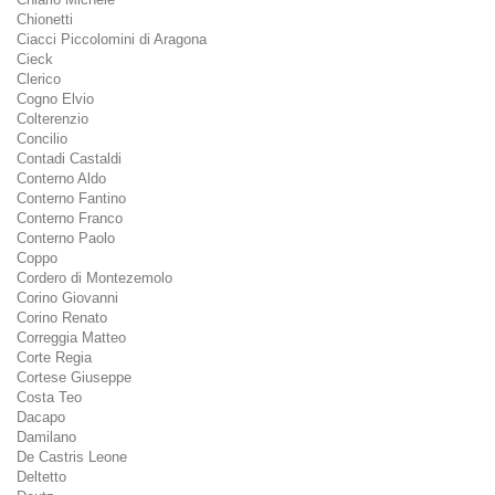
Chionetti
Ciacci Piccolomini di Aragona
Cieck
Clerico
Cogno Elvio
Colterenzio
Concilio
Contadi Castaldi
Conterno Aldo
Conterno Fantino
Conterno Franco
Conterno Paolo
Coppo
Cordero di Montezemolo
Corino Giovanni
Corino Renato
Correggia Matteo
Corte Regia
Cortese Giuseppe
Costa Teo
Dacapo
Damilano
De Castris Leone
Deltetto