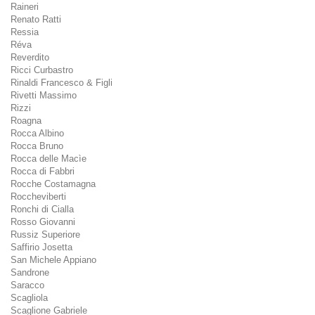
Raineri
Renato Ratti
Ressia
Réva
Reverdito
Ricci Curbastro
Rinaldi Francesco & Figli
Rivetti Massimo
Rizzi
Roagna
Rocca Albino
Rocca Bruno
Rocca delle Macìe
Rocca di Fabbri
Rocche Costamagna
Roccheviberti
Ronchi di Cialla
Rosso Giovanni
Russiz Superiore
Saffirio Josetta
San Michele Appiano
Sandrone
Saracco
Scagliola
Scaglione Gabriele