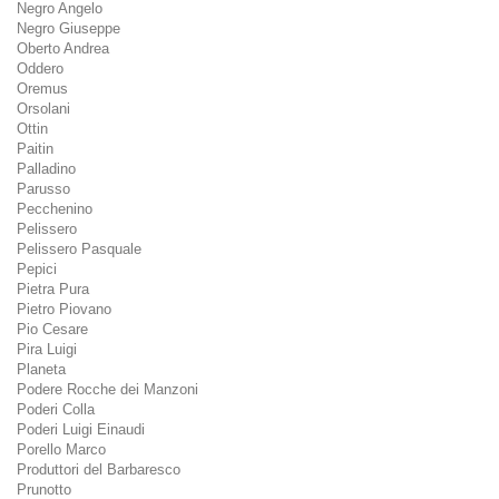
Negro Angelo
Negro Giuseppe
Oberto Andrea
Oddero
Oremus
Orsolani
Ottin
Paitin
Palladino
Parusso
Pecchenino
Pelissero
Pelissero Pasquale
Pepici
Pietra Pura
Pietro Piovano
Pio Cesare
Pira Luigi
Planeta
Podere Rocche dei Manzoni
Poderi Colla
Poderi Luigi Einaudi
Porello Marco
Produttori del Barbaresco
Prunotto