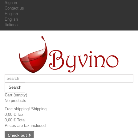
Sign in
Contact us
English
English
Italiano
Search
Cart
(empty)
No products
Free shipping!
Shipping
0,00 €
Tax
0,00 €
Total
Prices are tax included
Check out