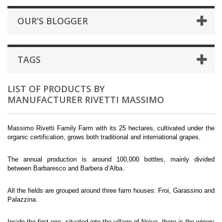
OUR'S BLOGGER
TAGS
LIST OF PRODUCTS BY
MANUFACTURER RIVETTI MASSIMO
Massimo Rivetti Family Farm with its 25 hectares, cultivated under the
organic certification, grows both traditional and international grapes.
The annual production is around 100,000 bottles, mainly divided
between Barbaresco and Barbera d’Alba.
All the fields are grouped around three farm houses: Froi, Garassino and
Palazzina.
Inside the first one, situated into the village of Neive, there is the winery