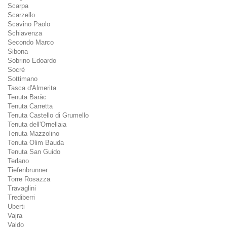
Scarpa
Scarzello
Scavino Paolo
Schiavenza
Secondo Marco
Sibona
Sobrino Edoardo
Socré
Sottimano
Tasca d'Almerita
Tenuta Baràc
Tenuta Carretta
Tenuta Castello di Grumello
Tenuta dell'Ornellaia
Tenuta Mazzolino
Tenuta Olim Bauda
Tenuta San Guido
Terlano
Tiefenbrunner
Torre Rosazza
Travaglini
Trediberri
Uberti
Vajra
Valdo