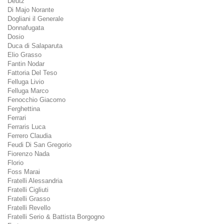
Deutz
Di Majo Norante
Dogliani il Generale
Donnafugata
Dosio
Duca di Salaparuta
Elio Grasso
Fantin Nodar
Fattoria Del Teso
Felluga Livio
Felluga Marco
Fenocchio Giacomo
Ferghettina
Ferrari
Ferraris Luca
Ferrero Claudia
Feudi Di San Gregorio
Fiorenzo Nada
Florio
Foss Marai
Fratelli Alessandria
Fratelli Cigliuti
Fratelli Grasso
Fratelli Revello
Fratelli Serio & Battista Borgogno