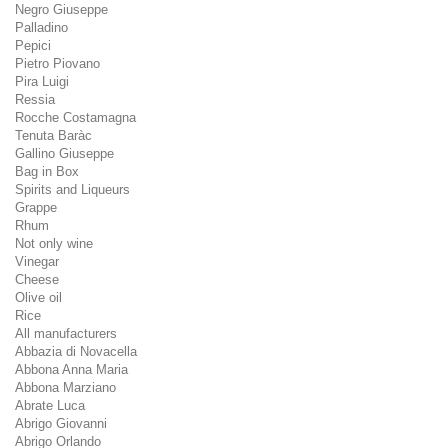
Negro Giuseppe
Palladino
Pepici
Pietro Piovano
Pira Luigi
Ressia
Rocche Costamagna
Tenuta Baràc
Gallino Giuseppe
Bag in Box
Spirits and Liqueurs
Grappe
Rhum
Not only wine
Vinegar
Cheese
Olive oil
Rice
All manufacturers
Abbazia di Novacella
Abbona Anna Maria
Abbona Marziano
Abrate Luca
Abrigo Giovanni
Abrigo Orlando